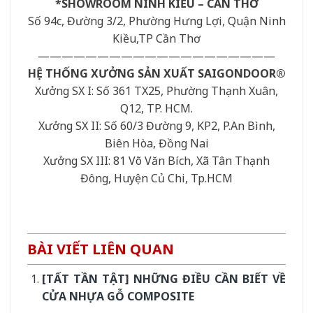
*SHOWROOM NINH KIỀU – CẦN THƠ
Số 94c, Đường 3/2, Phường Hưng Lợi, Quận Ninh
Kiều,TP Cần Thơ
————————————————————
HỆ THỐNG XƯỞNG SẢN XUẤT SAIGONDOOR®
Xưởng SX I: Số 361 TX25, Phường Thạnh Xuân,
Q12, TP. HCM.
Xưởng SX II: Số 60/3 Đường 9, KP2, P.An Bình,
Biên Hòa, Đồng Nai
Xưởng SX III: 81 Võ Văn Bích, Xã Tân Thạnh
Đông, Huyện Củ Chi, Tp.HCM
BÀI VIẾT LIÊN QUAN
[TẤT TẦN TẬT] NHỮNG ĐIỀU CẦN BIẾT VỀ
CỬA NHỰA GỖ COMPOSITE