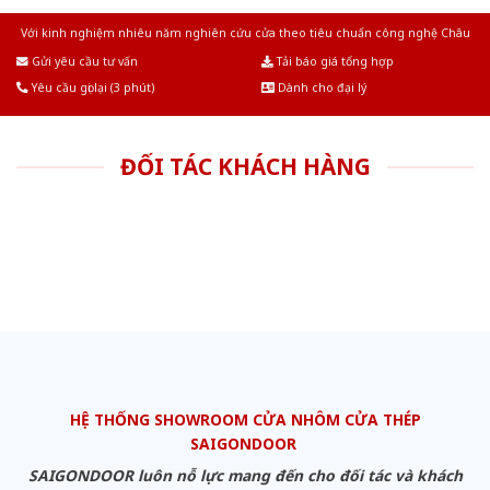
Với kinh nghiệm nhiêu năm nghiên cứu cửa theo tiêu chuẩn công nghệ Châu
Âu.Chúng tôi tự tin là nhà sản xuất & cung cấp hàng đầu tại Việt Nam!
Gửi yêu cầu tư vấn
Tải báo giá tổng hợp
Yêu cầu gọi lại (3 phút)
Dành cho đại lý
ĐỐI TÁC KHÁCH HÀNG
HỆ THỐNG SHOWROOM CỬA NHÔM CỬA THÉP
SAIGONDOOR
SAIGONDOOR luôn nỗ lực mang đến cho đối tác và khách