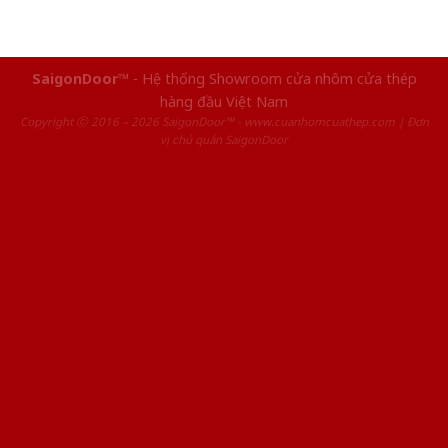
SaigonDoor™
- Hệ thống Showroom cửa nhôm cửa thép
hàng đầu Việt Nam
Copyright ⓒ 2016 – 2026 SaigonDoor™ - www.cuanhomcuathep.com | Đơn
vị chủ quản SaigonDoor