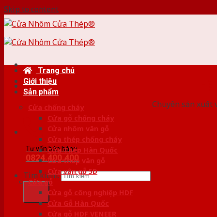
Skip to content
Trang chủ
Giới thiệu
HỆ
Sản phẩm
Chuyên sản xuất v
Cửa chống cháy
Cửa gỗ chống cháy
Cửa nhôm vân gỗ
Cửa thép chống cháy
Tư vấn bán hàng
Cửa Thép Hàn Quốc
0824.400.400
Cửa thép vân gỗ
Cửa vân gỗ 5D
Tìm kiếm:
Cửa gỗ
Cửa gỗ công nghiệp HDF
Cửa Gỗ Hàn Quốc
Cửa gỗ HDF VENEER