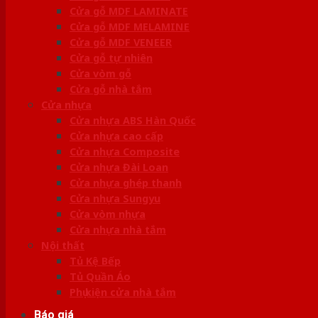
Cửa gỗ MDF LAMINATE
Cửa gỗ MDF MELAMINE
Cửa gỗ MDF VENEER
Cửa gỗ tự nhiên
Cửa vòm gỗ
Cửa gỗ nhà tắm
Cửa nhựa
Cửa nhựa ABS Hàn Quốc
Cửa nhựa cao cấp
Cửa nhựa Composite
Cửa nhựa Đài Loan
Cửa nhựa ghép thanh
Cửa nhựa Sungyu
Cửa vòm nhựa
Cửa nhựa nhà tắm
Nội thất
Tủ Kệ Bếp
Tủ Quần Áo
Phụ kiện cửa nhà tắm
Báo giá