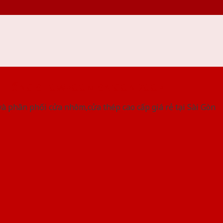
 THỐNG SHOWROOM SAIGONDOOR
à phân phối cửa nhôm,cửa thép cao cấp giá rẻ tại Sài Gòn