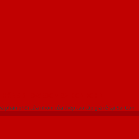
 THỐNG SHOWROOM SAIGONDOOR
à phân phối cửa nhôm,cửa thép cao cấp giá rẻ tại Sài Gòn