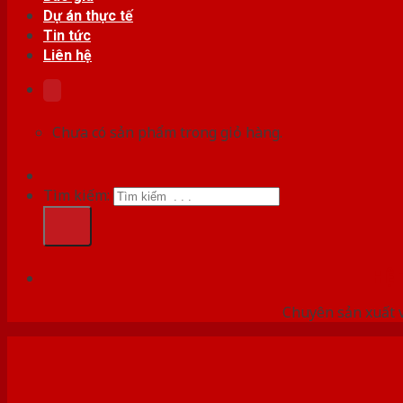
Dự án thực tế
Tin tức
Liên hệ
Chưa có sản phẩm trong giỏ hàng.
Tìm kiếm:
HỆ
Chuyên sản xuất v