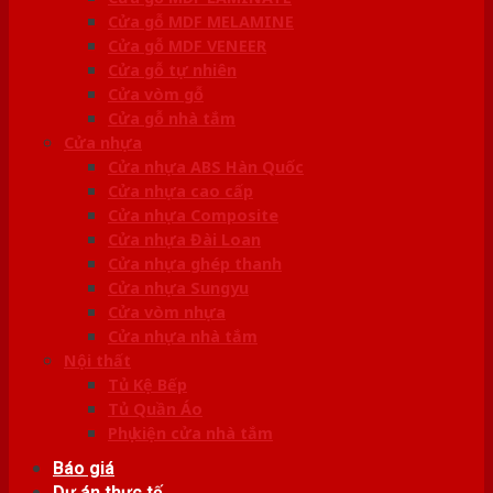
Cửa gỗ MDF MELAMINE
Cửa gỗ MDF VENEER
Cửa gỗ tự nhiên
Cửa vòm gỗ
Cửa gỗ nhà tắm
Cửa nhựa
Cửa nhựa ABS Hàn Quốc
Cửa nhựa cao cấp
Cửa nhựa Composite
Cửa nhựa Đài Loan
Cửa nhựa ghép thanh
Cửa nhựa Sungyu
Cửa vòm nhựa
Cửa nhựa nhà tắm
Nội thất
Tủ Kệ Bếp
Tủ Quần Áo
Phụ kiện cửa nhà tắm
Báo giá
Dự án thực tế