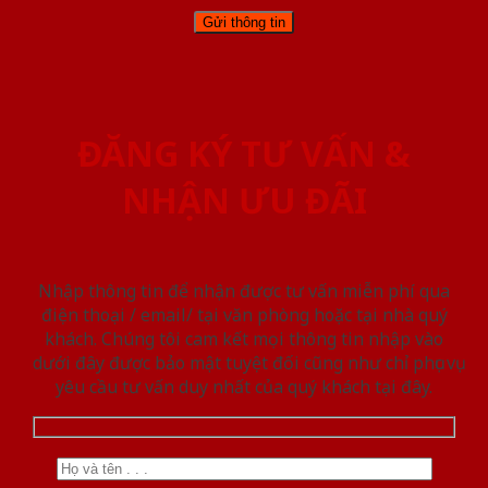
ĐĂNG KÝ TƯ VẤN &
NHẬN ƯU ĐÃI
Nhập thông tin để nhận được tư vấn miễn phí qua
điện thoại / email/ tại văn phòng hoặc tại nhà quý
khách. Chúng tôi cam kết mọi thông tin nhập vào
dưới đây được bảo mật tuyệt đối cũng như chỉ phục vụ
yêu cầu tư vấn duy nhất của quý khách tại đây.