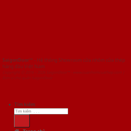
SaigonDoor™
- Hệ thống Showroom cửa nhôm cửa thép
hàng đầu Việt Nam
Copyright ⓒ 2016 – 2026 SaigonDoor™ - www.cuanhomcuathep.com |
Đơn vị chủ quản SaigonDoor
Tìm kiếm: