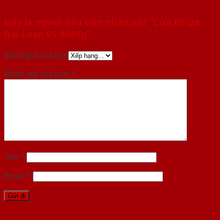
Hãy là người đầu tiên nhận xét “Cửa Nhựa
Đài Loan 05 8081g”
Đánh giá của bạn
Nhận xét của bạn
*
Tên
*
Email
*