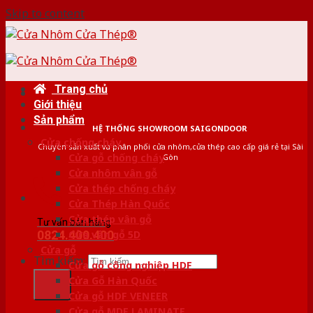
Skip to content
Trang chủ
Giới thiệu
Sản phẩm
HỆ THỐNG SHOWROOM SAIGONDOOR
Cửa chống cháy
Chuyên sản xuất và phân phối cửa nhôm,cửa thép cao cấp giá rẻ tại Sài
Cửa gỗ chống cháy
Gòn
Cửa nhôm vân gỗ
Cửa thép chống cháy
Cửa Thép Hàn Quốc
Cửa thép vân gỗ
Tư vấn bán hàng
0824.400.400
Cửa vân gỗ 5D
Cửa gỗ
Tìm kiếm:
Cửa gỗ công nghiệp HDF
Cửa Gỗ Hàn Quốc
Cửa gỗ HDF VENEER
Cửa gỗ MDF LAMINATE