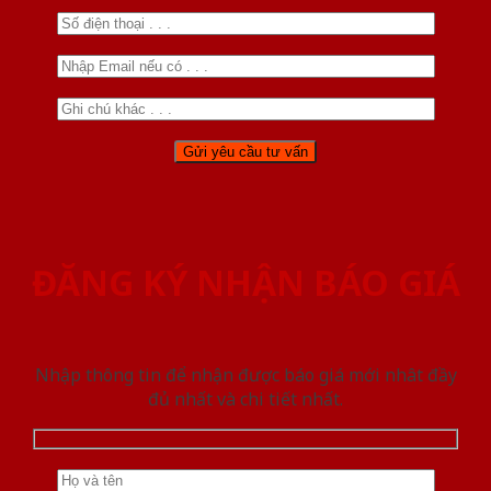
ĐĂNG KÝ NHẬN BÁO GIÁ
Nhập thông tin để nhận được báo giá mới nhât đầy
đủ nhất và chi tiết nhất.