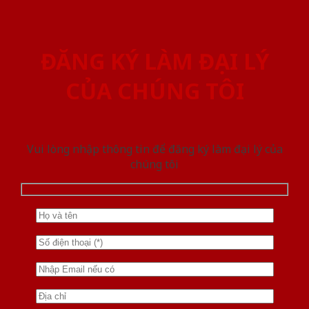
ĐĂNG KÝ LÀM ĐẠI LÝ
CỦA CHÚNG TÔI
Vui lòng nhập thông tin để đăng ký làm đại lý của
chúng tôi