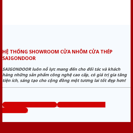
HỆ THỐNG SHOWROOM CỬA NHÔM CỬA THÉP
SAIGONDOOR
SAIGONDOOR luôn nỗ lực mang đến cho đối tác và khách
hàng những sản phẩm công nghệ cao cấp, có giá trị gia tăng
tiện ích, sáng tạo cho cộng đồng một tương lai tốt đẹp hơn!
www.cuanhomcuathep.com
Tổng đài tư vấn miễn phí:
0824.400.400