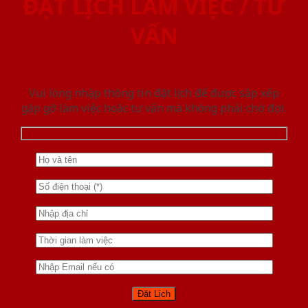
ĐẶT LỊCH LÀM VIỆC / TƯ
VẤN
Vui lòng nhập thông tin đặt lịch để được sắp xếp
gặp gỡ làm việc hoăc tư vấn mà không phải chờ đợi.