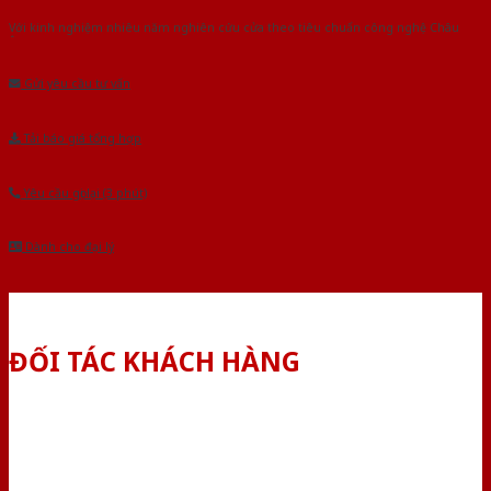
Với kinh nghiệm nhiêu năm nghiên cứu cửa theo tiêu chuẩn công nghệ Châu
Âu.Chúng tôi tự tin là nhà sản xuất & cung cấp hàng đầu tại Việt Nam!
Gửi yêu cầu tư vấn
Tải báo giá tổng hợp
Yêu cầu gọi lại (3 phút)
Dành cho đại lý
ĐỐI TÁC KHÁCH HÀNG