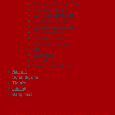
Cửa nhựa ABS Hàn Quốc
Cửa nhựa cao cấp
Cửa nhựa Composite
Cửa nhựa Đài Loan
Cửa nhựa ghép thanh
Cửa nhựa Sungyu
Cửa vòm nhựa
Cửa nhựa nhà tắm
Nội thất
Tủ Kệ Bếp
Tủ Quần Áo
Phụ kiện cửa nhà tắm
Báo giá
Dự án thực tế
Tin tức
Liên hệ
Đăng nhập