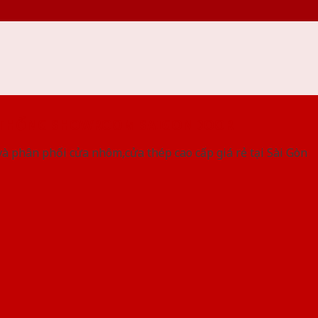
 THỐNG SHOWROOM SAIGONDOOR
à phân phối cửa nhôm,cửa thép cao cấp giá rẻ tại Sài Gòn