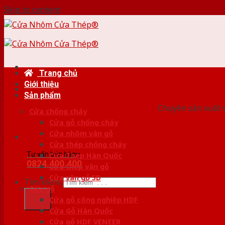
Skip to content
Trang chủ
Giới thiệu
HỆ
Sản phẩm
Chuyên sản xuất v
Cửa chống cháy
Cửa gỗ chống cháy
Cửa nhôm vân gỗ
Cửa thép chống cháy
Tư vấn bán hàng
Cửa Thép Hàn Quốc
0824.400.400
Cửa thép vân gỗ
Cửa vân gỗ 5D
Tìm kiếm:
Cửa gỗ
Cửa gỗ công nghiệp HDF
Cửa Gỗ Hàn Quốc
Cửa gỗ HDF VENEER