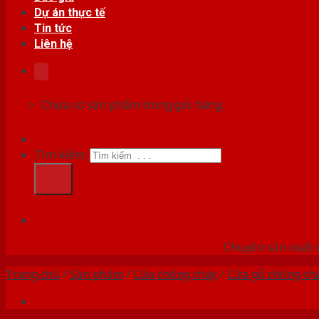
Dự án thực tế
Tin tức
Liên hệ
Chưa có sản phẩm trong giỏ hàng.
Tìm kiếm:
HỆ
Chuyên sản xuất v
Trang chủ
/
Sản phẩm
/
Cửa chống cháy
/
Cửa gỗ chống ch