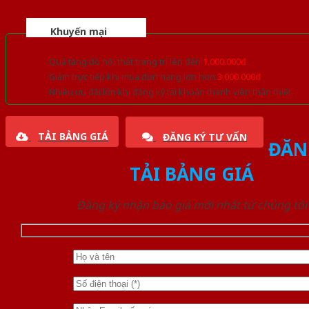
Khuyến mại
Quà tặng đồ nội thất trang trí lên đến
1.000.000đ
Giảm trực tiếp khi mua đơn hàng lớn hơn
3.000.000đ
Nhiều ưu đãi lớn khi đăng ký tài khoản thành viên thân thiết
TẢI BẢNG GIÁ
ĐĂNG KÝ TƯ VẤN
ĐĂN
TẢI BẢNG GIÁ
Đăng ký nhận báo giá mới nhất từ chúng tôi