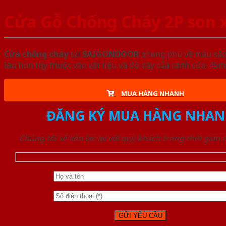
Cửa Gỗ Chống Cháy 2P son 
Cửa chống cháy
tại
SAIGONDOOR
phong phú về màu sắc, 
lâu hơn tùy thuộc vào vật liệu và độ dày của cánh cửa: 4
MUA HÀNG NHANH
ĐĂNG KÝ MUA HÀNG NHAN
Chúng tôi sẽ liên lạc lại với quý khách trong thời gian