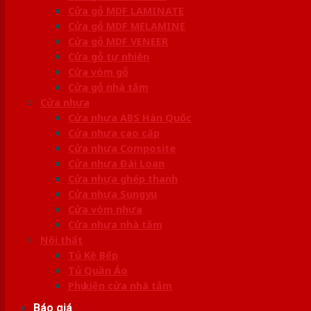
Cửa gỗ MDF LAMINATE
Cửa gỗ MDF MELAMINE
Cửa gỗ MDF VENEER
Cửa gỗ tự nhiên
Cửa vòm gỗ
Cửa gỗ nhà tắm
Cửa nhựa
Cửa nhựa ABS Hàn Quốc
Cửa nhựa cao cấp
Cửa nhựa Composite
Cửa nhựa Đài Loan
Cửa nhựa ghép thanh
Cửa nhựa Sungyu
Cửa vòm nhựa
Cửa nhựa nhà tắm
Nội thất
Tủ Kệ Bếp
Tủ Quần Áo
Phụ kiện cửa nhà tắm
Báo giá