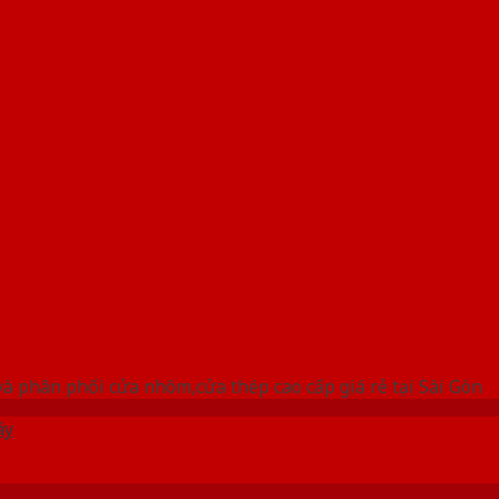
 THỐNG SHOWROOM SAIGONDOOR
à phân phối cửa nhôm,cửa thép cao cấp giá rẻ tại Sài Gòn
áy