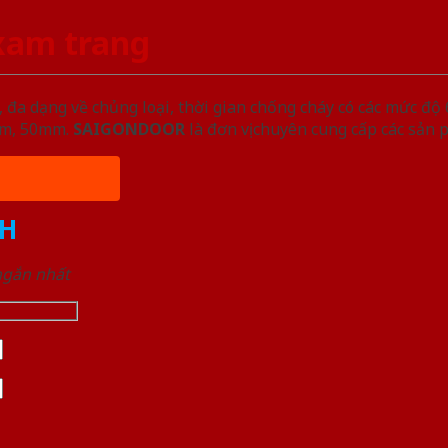
xam trang
đa dạng về chủng loại, thời gian chống cháy có các mức độ 
5mm, 50mm.
SAIGONDOOR
là đơn vị chuyên cung cấp các sản 
H
 ngắn nhất