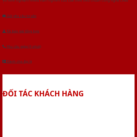
Với kinh nghiệm nhiêu năm nghiên cứu cửa theo tiêu chuẩn công nghệ Châu
Âu.Chúng tôi tự tin là nhà sản xuất & cung cấp hàng đầu tại Việt Nam!
Gửi yêu cầu tư vấn
Tải báo giá tổng hợp
Yêu cầu gọi lại (3 phút)
Dành cho đại lý
ĐỐI TÁC KHÁCH HÀNG