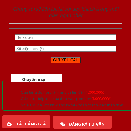
Chúng tôi sẽ liên lạc lại với quý khách trong thời
gian ngắn nhất
Khuyến mại
Quà tặng đồ nội thất trang trí lên đến
1.000.000đ
Giảm trực tiếp khi mua đơn hàng lớn hơn
3.000.000đ
Nhiều ưu đãi lớn khi đăng ký tài khoản thành viên thân thiết
TẢI BẢNG GIÁ
ĐĂNG KÝ TƯ VẤN