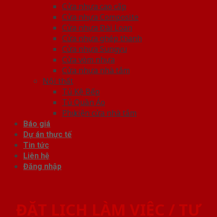
Cửa nhựa cao cấp
Cửa nhựa Composite
Cửa nhựa Đài Loan
Cửa nhựa ghép thanh
Cửa nhựa Sungyu
Cửa vòm nhựa
Cửa nhựa nhà tắm
Nội thất
Tủ Kệ Bếp
Tủ Quần Áo
Phụ kiện cửa nhà tắm
Báo giá
Dự án thực tế
Tin tức
Liên hệ
Đăng nhập
ĐẶT LỊCH LÀM VIỆC / TƯ