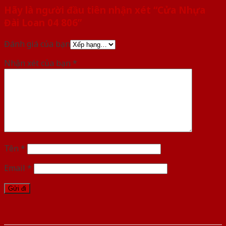
Hãy là người đầu tiên nhận xét “Cửa Nhựa
Đài Loan 04 806”
Đánh giá của bạn
Nhận xét của bạn
*
Tên
*
Email
*