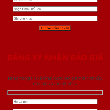
ĐĂNG KÝ NHẬN BÁO GIÁ
Nhập thông tin để nhận được báo giá mới nhât đầy
đủ nhất và chi tiết nhất.