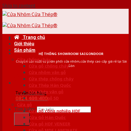
Skip to content
Trang chủ
Giới thiệu
Sản phẩm
HỆ THỐNG SHOWROOM SAIGONDOOR
Cửa chống cháy
Chuyên sản xuất và phân phối cửa nhôm,cửa thép cao cấp giá rẻ tại Sài
Cửa gỗ chống cháy
Gòn
Cửa nhôm vân gỗ
Cửa thép chống cháy
Cửa Thép Hàn Quốc
Cửa thép vân gỗ
Tư vấn bán hàng
0824.400.400
Cửa vân gỗ 5D
Cửa gỗ
Tìm kiếm:
Cửa gỗ công nghiệp HDF
Cửa Gỗ Hàn Quốc
Cửa gỗ HDF VENEER
Cửa gỗ MDF LAMINATE