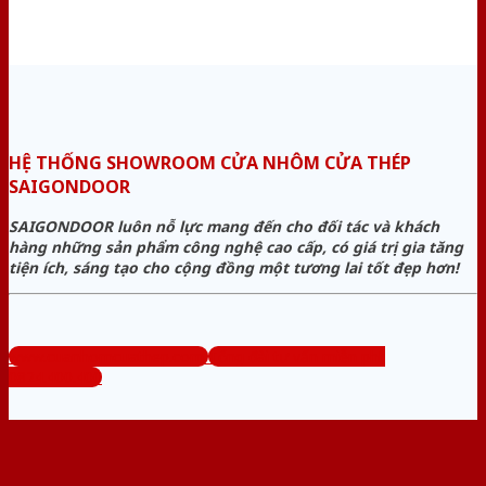
HỆ THỐNG SHOWROOM CỬA NHÔM CỬA THÉP
SAIGONDOOR
SAIGONDOOR luôn nỗ lực mang đến cho đối tác và khách
hàng những sản phẩm công nghệ cao cấp, có giá trị gia tăng
tiện ích, sáng tạo cho cộng đồng một tương lai tốt đẹp hơn!
www.cuanhomcuathep.com
Tổng đài tư vấn miễn phí:
0824.400.400