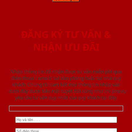
ĐĂNG KÝ TƯ VẤN &
NHẬN ƯU ĐÃI
Nhập thông tin để nhận được tư vấn miễn phí qua
điện thoại / email/ tại văn phòng hoặc tại nhà quý
khách. Chúng tôi cam kết mọi thông tin nhập vào
dưới đây được bảo mật tuyệt đối cũng như chỉ phục vụ
yêu cầu tư vấn duy nhất của quý khách tại đây.