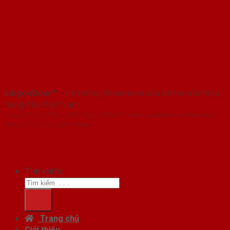
SaigonDoor™
- Hệ thống Showroom cửa nhôm cửa thép
hàng đầu Việt Nam
Copyright ⓒ 2016 – 2026 SaigonDoor™ - www.cuanhomcuathep.com |
Đơn vị chủ quản SaigonDoor
Tìm kiếm:
Trang chủ
Giới thiệu