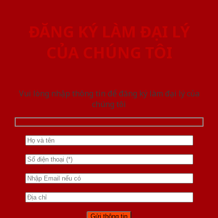
ĐĂNG KÝ LÀM ĐẠI LÝ
CỦA CHÚNG TÔI
Vui lòng nhập thông tin để đăng ký làm đại lý của
chúng tôi