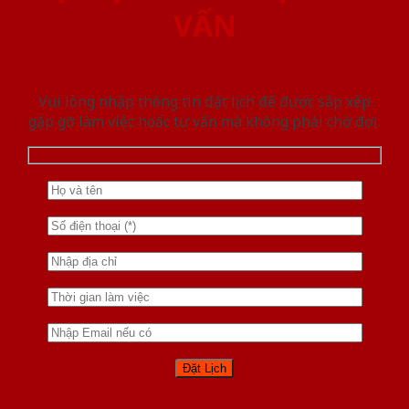
VẤN
Vui lòng nhập thông tin đặt lịch để được sắp xếp
gặp gỡ làm việc hoăc tư vấn mà không phải chờ đợi.