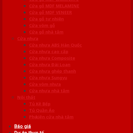
Cửa gỗ MDF MELAMINE
Cửa gỗ MDF VENEER
Cửa gỗ tự nhiên
Cửa vòm gỗ
Cửa gỗ nhà tắm
Cửa nhựa
Cửa nhựa ABS Hàn Quốc
Cửa nhựa cao cấp
Cửa nhựa Composite
Cửa nhựa Đài Loan
Cửa nhựa ghép thanh
Cửa nhựa Sungyu
Cửa vòm nhựa
Cửa nhựa nhà tắm
Nội thất
Tủ Kệ Bếp
Tủ Quần Áo
Phụ kiện cửa nhà tắm
Báo giá
Dự án thực tế