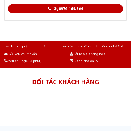
Gọi 0976.169.864
Với kinh nghiệm nhiêu năm nghiên cứu cửa theo tiêu chuẩn công nghệ Châu
Âu.Chúng tôi tự tin là nhà sản xuất & cung cấp hàng đầu tại Việt Nam!
Gửi yêu cầu tư vấn
Tải báo giá tổng hợp
Yêu cầu gọi lại (3 phút)
Dành cho đại lý
ĐỐI TÁC KHÁCH HÀNG