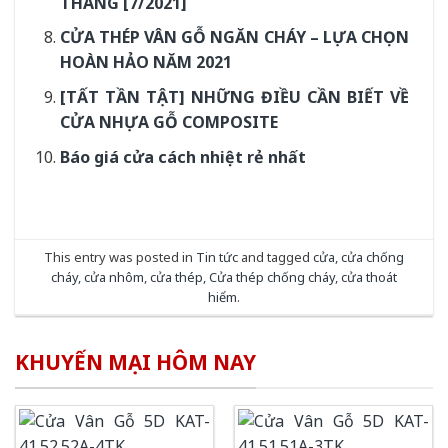
THÁNG [7/2021]
CỬA THÉP VÂN GỖ NGĂN CHÁY – LỰA CHỌN
HOÀN HẢO NĂM 2021
[TẤT TẦN TẬT] NHỮNG ĐIỀU CẦN BIẾT VỀ
CỬA NHỰA GỖ COMPOSITE
Báo giá cửa cách nhiệt rẻ nhất
This entry was posted in
Tin tức
and tagged
cửa
,
cửa chống
cháy
,
cửa nhôm
,
cửa thép
,
Cửa thép chống cháy
,
cửa thoát
hiểm
.
KHUYẾN MẠI HÔM NAY