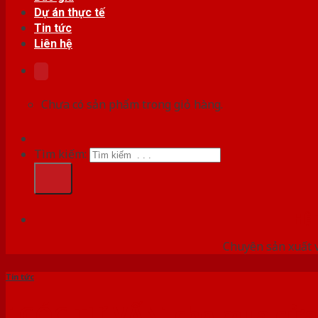
Dự án thực tế
Tin tức
Liên hệ
Chưa có sản phẩm trong giỏ hàng.
Tìm kiếm:
HỆ
Chuyên sản xuất v
Tin tức
[ GÓC TƯ VẤN] chọn mua cử