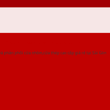
 THỐNG SHOWROOM SAIGONDOOR
à phân phối cửa nhôm,cửa thép cao cấp giá rẻ tại Sài Gòn