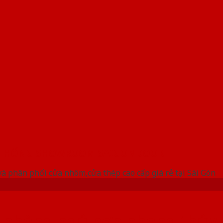
 THỐNG SHOWROOM SAIGONDOOR
à phân phối cửa nhôm,cửa thép cao cấp giá rẻ tại Sài Gòn
a phòng ngủ hợp phong thủy