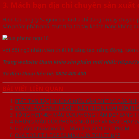
3. Mách bạn địa chỉ chuyên sản xuất 
Hiện tại công ty Saigondoor là địa chỉ đáng tin cậy chuyên
sản phẩm phân phối trực tiếp tới tay khách hàng không qua
Với đội ngũ nhân viên thiết kế sáng tạo, năng động, luôn
Trang website tham khảo sản phẩm mới nhất:
https://
Số điện thoại liên hệ: 0824 400 400
BÀI VIẾT LIÊN QUAN
[TẤT TẦN TẬT] NHỮNG ĐIỀU CẦN BIẾT VỀ CỬA NH
CỬA NHÀ VỆ SINH LÀ GÌ?| NÊN CHỌN LOẠI CỬA P
TỔNG HỢP 40+ MẪU CỬA PHÒNG TẮM ĐẸP SANG T
NHỮNG MẪU CỬA PHÒNG NGỦ ĐẸP VÀ BÁN CHẠY Đ
Giá cửa nhựa cao cấp – Mẫu đẹp 2021 tại TPHCM
CỬA TOILET | TOP 50 MẪU CỬA TOILET ĐẸP