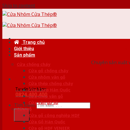
Skip to content
Trang chủ
Giới thiệu
HỆ
Sản phẩm
Chuyên sản xuất v
Cửa chống cháy
Cửa gỗ chống cháy
Cửa nhôm vân gỗ
Cửa thép chống cháy
Tư vấn bán hàng
Cửa Thép Hàn Quốc
0824.400.400
Cửa thép vân gỗ
Cửa vân gỗ 5D
Tìm kiếm:
Cửa gỗ
Cửa gỗ công nghiệp HDF
Cửa Gỗ Hàn Quốc
Cửa gỗ HDF VENEER