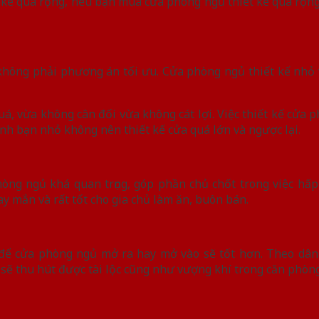
ế quá rộng, nếu bạn mua cửa phòng ngủ thiết kế quá rộng 
không phải phương án tối ưu. Cửa phòng ngủ thiết kế nhỏ 
, vừa không cân đối vừa không cát lợi. Việc thiết kế cửa p
ình bạn nhỏ không nên thiết kế cửa quá lớn và ngược lại.
òng ngủ khá quan trọng, góp phần chủ chốt trong việc hấ
ay mắn và rất tốt cho gia chủ làm ăn, buôn bán.
để cửa phòng ngủ mở ra hay mở vào sẽ tốt hơn. Theo dân
 thu hút được tài lộc cũng như vượng khí trong căn phòng