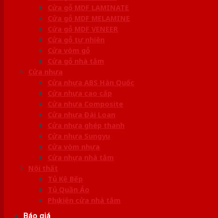
Cửa gỗ MDF LAMINATE
Cửa gỗ MDF MELAMINE
Cửa gỗ MDF VENEER
Cửa gỗ tự nhiên
Cửa vòm gỗ
Cửa gỗ nhà tắm
Cửa nhựa
Cửa nhựa ABS Hàn Quốc
Cửa nhựa cao cấp
Cửa nhựa Composite
Cửa nhựa Đài Loan
Cửa nhựa ghép thanh
Cửa nhựa Sungyu
Cửa vòm nhựa
Cửa nhựa nhà tắm
Nội thất
Tủ Kệ Bếp
Tủ Quần Áo
Phụ kiện cửa nhà tắm
Báo giá