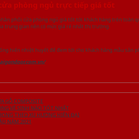
cửa phòng ngủ trực tiếp giá tốt
 phân phối cửa phòng ngủ giá tốt tới khách hàng trên toàn qu
 trung gian nên có mức giá rẻ nhất thị trường.
 cống hiến nhiệt huyết để đem tới cho khách hàng mẫu sản p
saigondoor.com.vn/
ỰA GỖ COMPOSITE
HÒNG VỆ SINH NÀO TỐT NHẤT
RỌNG THEO XU HƯỚNG HIỆN ĐẠI
ẦU NĂM 2021