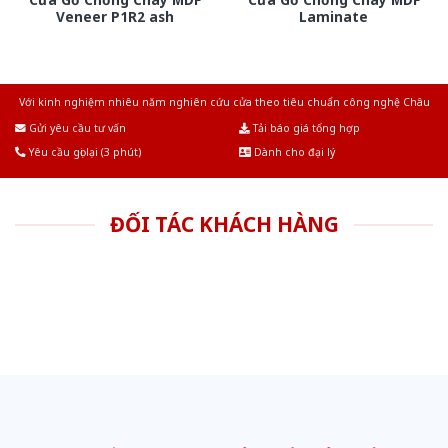
Veneer P1R2 ash
Laminate
Với kinh nghiệm nhiêu năm nghiên cứu cửa theo tiêu chuẩn công nghệ Châu
Âu.Chúng tôi tự tin là nhà sản xuất & cung cấp hàng đầu tại Việt Nam!
Gửi yêu cầu tư vấn
Tải báo giá tổng hợp
Yêu cầu gọi lại (3 phút)
Dành cho đại lý
ĐỐI TÁC KHÁCH HÀNG