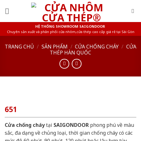
Skip
to
content
HỆ THỐNG SHOWROOM SAIGONDOOR
Chuyên sản xuất và phân phối cửa nhôm,cửa thép cao cấp giá rẻ tại Sài Gòn
TRANG CHỦ
/
SẢN PHẨM
/
CỬA CHỐNG CHÁY
/
CỬA
THÉP HÀN QUỐC
651
Cửa chống cháy
tại
SAIGONDOOR
phong phú về màu
sắc, đa dạng về chủng loại, thời gian chống cháy có các
mức độ 60 phút, 90 phút, 120 phút hoặc lâu hơn tùy