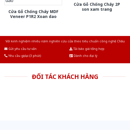
Cửa Gỗ Chống Cháy 2P
son xam trang
Cửa Gỗ Chống Cháy MDF
Veneer P1R2 Xoan dao
Với kinh nghiệm nhiêu năm nghiên cứu cửa theo tiêu chuẩn công nghệ Châu
Âu.Chúng tôi tự tin là nhà sản xuất & cung cấp hàng đầu tại Việt Nam!
Gửi yêu cầu tư vấn
Tải báo giá tổng hợp
Yêu cầu gọi lại (3 phút)
Dành cho đại lý
ĐỐI TÁC KHÁCH HÀNG