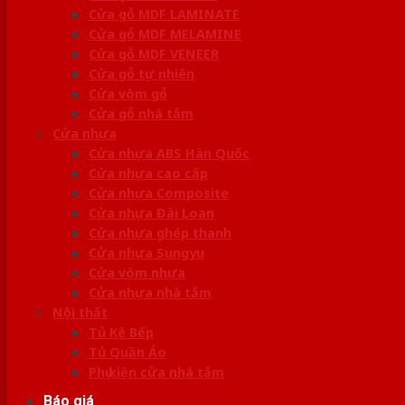
Cửa gỗ MDF LAMINATE
Cửa gỗ MDF MELAMINE
Cửa gỗ MDF VENEER
Cửa gỗ tự nhiên
Cửa vòm gỗ
Cửa gỗ nhà tắm
Cửa nhựa
Cửa nhựa ABS Hàn Quốc
Cửa nhựa cao cấp
Cửa nhựa Composite
Cửa nhựa Đài Loan
Cửa nhựa ghép thanh
Cửa nhựa Sungyu
Cửa vòm nhựa
Cửa nhựa nhà tắm
Nội thất
Tủ Kệ Bếp
Tủ Quần Áo
Phụ kiện cửa nhà tắm
Báo giá