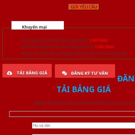
Khuyến mại
Quà tặng đồ nội thất trang trí lên đến
1.000.000đ
Giảm trực tiếp khi mua đơn hàng lớn hơn
3.000.000đ
Nhiều ưu đãi lớn khi đăng ký tài khoản thành viên thân thiết
TẢI BẢNG GIÁ
ĐĂNG KÝ TƯ VẤN
ĐĂN
TẢI BẢNG GIÁ
Đăng ký nhận báo giá mới nhất từ chúng tôi