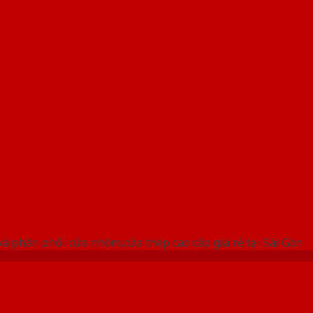
 THỐNG SHOWROOM SAIGONDOOR
à phân phối cửa nhôm,cửa thép cao cấp giá rẻ tại Sài Gòn