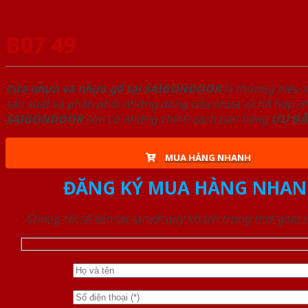
B07 49
Cửa nhựa và nhựa gỗ tại SAIGONDOOR
là thương hiệu 
sản xuất và phân phối những dòng cửa nhựa và hỗ hợp nhự
SAIGONDOOR
còn có những chính sách bán hàng
ƯU ĐÃ
MUA HÀNG NHANH
ĐĂNG KÝ MUA HÀNG NHAN
Chúng tôi sẽ liên lạc lại với quý khách trong thời gian