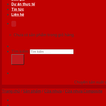
Dự án thực tế
Tin tức
Liên hệ
Chưa có sản phẩm trong giỏ hàng.
Tìm kiếm:
HỆ
Chuyên sản xuất v
Trang chủ
/
Sản phẩm
/
Cửa nhựa
/
Cửa nhựa Composite