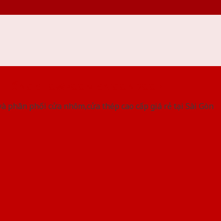
 THỐNG SHOWROOM SAIGONDOOR
à phân phối cửa nhôm,cửa thép cao cấp giá rẻ tại Sài Gòn