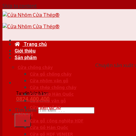
Skip to content
Trang chủ
Giới thiệu
HỆ
Sản phẩm
Chuyên sản xuất v
Cửa chống cháy
Cửa gỗ chống cháy
Cửa nhôm vân gỗ
Cửa thép chống cháy
Tư vấn bán hàng
Cửa Thép Hàn Quốc
0824.400.400
Cửa thép vân gỗ
Cửa vân gỗ 5D
Tìm kiếm:
Cửa gỗ
Cửa gỗ công nghiệp HDF
Cửa Gỗ Hàn Quốc
Cửa gỗ HDF VENEER