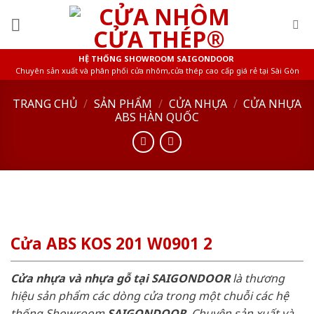
Skip
to
content
HỆ THỐNG SHOWROOM SAIGONDOOR
Chuyên sản xuất và phân phối cửa nhôm,cửa thép cao cấp giá rẻ tại Sài Gòn
TRANG CHỦ
/
SẢN PHẨM
/
CỬA NHỰA
/
CỬA NHỰA
ABS HÀN QUỐC
Cửa ABS KOS 201 W0901 2
Cửa nhựa và nhựa gỗ tại SAIGONDOOR
là thương
hiệu sản phẩm các dòng cửa trong một chuỗi các hệ
thống Showroom
SAIGONDOOR
. Chuyên sản xuất và