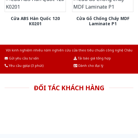
Cửa ABS Hàn Quốc 120
Cửa Gỗ Chống Cháy MDF
K0201
Laminate P1
Với kinh nghiệm nhiêu năm nghiên cứu cửa theo tiêu chuẩn công nghệ Châu
Âu.Chúng tôi tự tin là nhà sản xuất & cung cấp hàng đầu tại Việt Nam!
Gửi yêu cầu tư vấn
Tải báo giá tổng hợp
Yêu cầu gọi lại (3 phút)
Dành cho đại lý
ĐỐI TÁC KHÁCH HÀNG