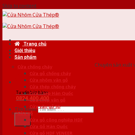
Skip to content
Trang chủ
Giới thiệu
HỆ
Sản phẩm
Chuyên sản xuất v
Cửa chống cháy
Cửa gỗ chống cháy
Cửa nhôm vân gỗ
Cửa thép chống cháy
Tư vấn bán hàng
Cửa Thép Hàn Quốc
0824.400.400
Cửa thép vân gỗ
Cửa vân gỗ 5D
Tìm kiếm:
Cửa gỗ
Cửa gỗ công nghiệp HDF
Cửa Gỗ Hàn Quốc
Cửa gỗ HDF VENEER