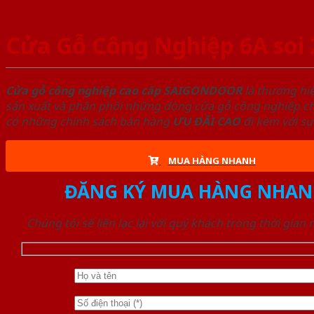
Cửa Gỗ Công Nghiệp 6A soi 
Cửa gỗ công nghiệp cao cấp SAIGONDOOR
là thương hi
sản xuất và phân phối những dòng cửa gỗ công nghiệp chấ
có những chính sách bán hàng
ƯU ĐÃI
CAO
đi kèm với sự
MUA HÀNG NHANH
ĐĂNG KÝ MUA HÀNG NHAN
Chúng tôi sẽ liên lạc lại với quý khách trong thời gian