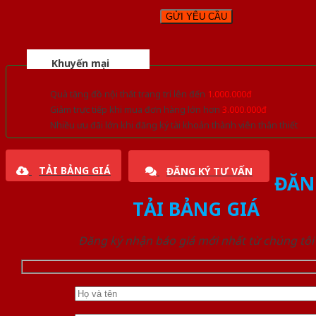
Khuyến mại
Quà tặng đồ nội thất trang trí lên đến
1.000.000đ
Giảm trực tiếp khi mua đơn hàng lớn hơn
3.000.000đ
Nhiều ưu đãi lớn khi đăng ký tài khoản thành viên thân thiết
TẢI BẢNG GIÁ
ĐĂNG KÝ TƯ VẤN
ĐĂN
TẢI BẢNG GIÁ
Đăng ký nhận báo giá mới nhất từ chúng tôi