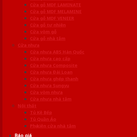
Cửa gỗ MDF LAMINATE
Cửa gỗ MDF MELAMINE
Cửa gỗ MDF VENEER
Cửa gỗ tự nhiên
Cửa vòm gỗ
Cửa gỗ nhà tắm
Cửa nhựa
Cửa nhựa ABS Hàn Quốc
Cửa nhựa cao cấp
Cửa nhựa Composite
Cửa nhựa Đài Loan
Cửa nhựa ghép thanh
Cửa nhựa Sungyu
Cửa vòm nhựa
Cửa nhựa nhà tắm
Nội thất
Tủ Kệ Bếp
Tủ Quần Áo
Phụ kiện cửa nhà tắm
Báo giá