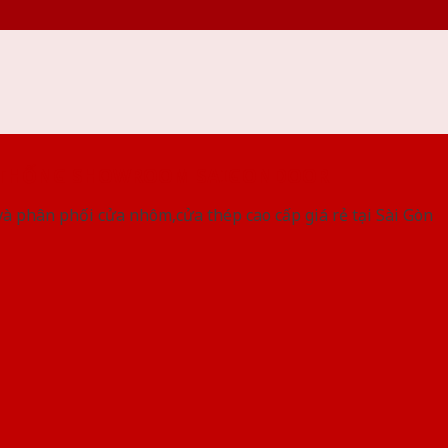
 THỐNG SHOWROOM SAIGONDOOR
à phân phối cửa nhôm,cửa thép cao cấp giá rẻ tại Sài Gòn