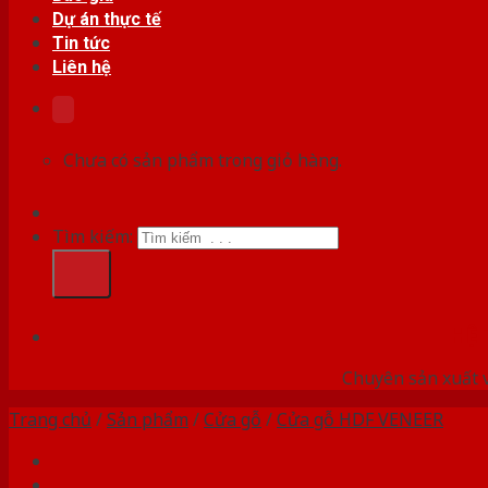
Dự án thực tế
Tin tức
Liên hệ
Chưa có sản phẩm trong giỏ hàng.
Tìm kiếm:
HỆ
Chuyên sản xuất v
Trang chủ
/
Sản phẩm
/
Cửa gỗ
/
Cửa gỗ HDF VENEER