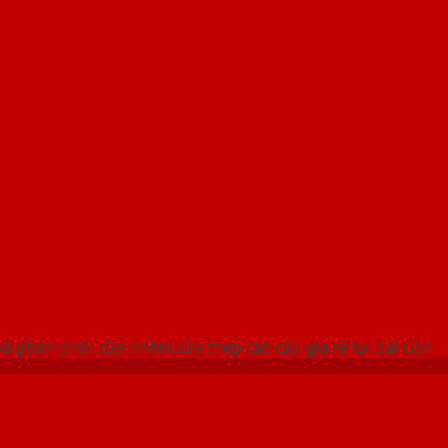
 THỐNG SHOWROOM SAIGONDOOR
à phân phối cửa nhôm,cửa thép cao cấp giá rẻ tại Sài Gòn