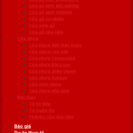
Cửa gỗ MDF MELAMINE
Cửa gỗ MDF VENEER
Cửa gỗ tự nhiên
Cửa vòm gỗ
Cửa gỗ nhà tắm
Cửa nhựa
Cửa nhựa ABS Hàn Quốc
Cửa nhựa cao cấp
Cửa nhựa Composite
Cửa nhựa Đài Loan
Cửa nhựa ghép thanh
Cửa nhựa Sungyu
Cửa vòm nhựa
Cửa nhựa nhà tắm
Nội thất
Tủ Kệ Bếp
Tủ Quần Áo
Phụ kiện cửa nhà tắm
Báo giá
Dự án thực tế