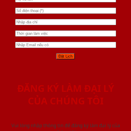
ĐĂNG KÝ LÀM ĐẠI LÝ
CỦA CHÚNG TÔI
Vui lòng nhập thông tin để đăng ký làm đại lý của