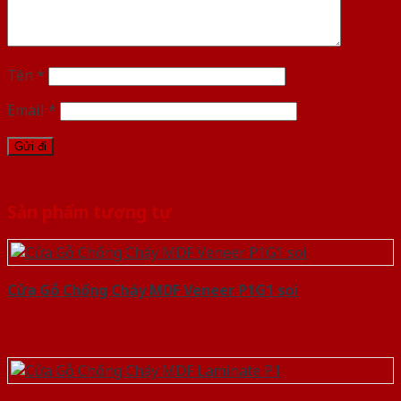
Tên
*
Email
*
Sản phẩm tương tự
Cửa Gỗ Chống Cháy MDF Veneer P1G1 soi