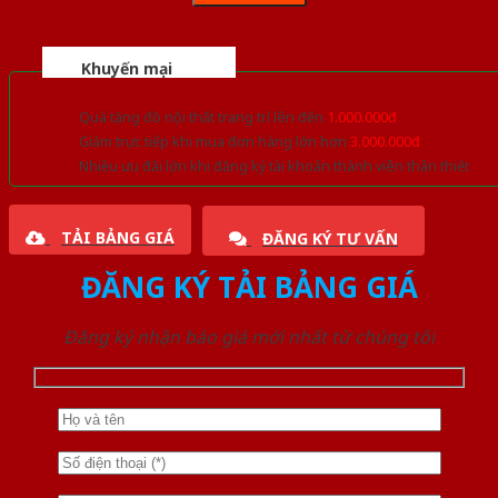
Khuyến mại
Quà tặng đồ nội thất trang trí lên đến
1.000.000đ
Giảm trực tiếp khi mua đơn hàng lớn hơn
3.000.000đ
Nhiều ưu đãi lớn khi đăng ký tài khoản thành viên thân thiết
TẢI BẢNG GIÁ
ĐĂNG KÝ TƯ VẤN
ĐĂNG KÝ TẢI BẢNG GIÁ
Đăng ký nhận báo giá mới nhất từ chúng tôi