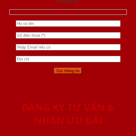
chúng tôi
ĐĂNG KÝ TƯ VẤN &
NHẬN ƯU ĐÃI