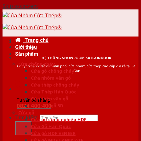
Skip to content
Trang chủ
Giới thiệu
Sản phẩm
HỆ THỐNG SHOWROOM SAIGONDOOR
Cửa chống cháy
Chuyên sản xuất và phân phối cửa nhôm,cửa thép cao cấp giá rẻ tại Sài
Cửa gỗ chống cháy
Gòn
Cửa nhôm vân gỗ
Cửa thép chống cháy
Cửa Thép Hàn Quốc
Cửa thép vân gỗ
Tư vấn bán hàng
0824.400.400
Cửa vân gỗ 5D
Cửa gỗ
Tìm kiếm:
Cửa gỗ công nghiệp HDF
Cửa Gỗ Hàn Quốc
Cửa gỗ HDF VENEER
Cửa gỗ MDF LAMINATE