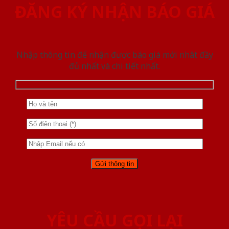
ĐĂNG KÝ NHẬN BÁO GIÁ
Nhập thông tin để nhận được báo giá mới nhât đầy
đủ nhất và chi tiết nhất.
YÊU CẦU GỌI LẠI