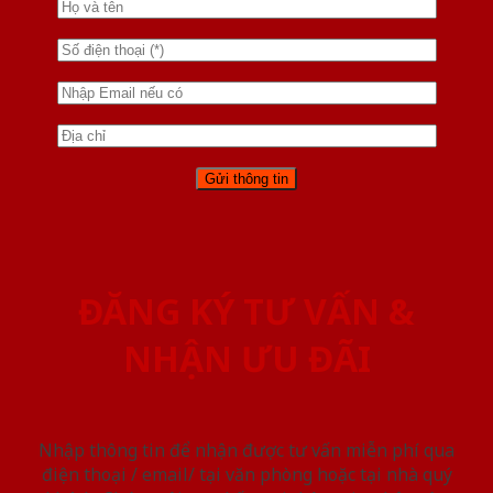
ĐĂNG KÝ TƯ VẤN &
NHẬN ƯU ĐÃI
Nhập thông tin để nhận được tư vấn miễn phí qua
điện thoại / email/ tại văn phòng hoặc tại nhà quý