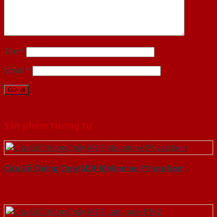
Tên
*
Email
*
Sản phẩm tương tự
Cửa Gỗ Chống Cháy MDF Melamine P1 van kem