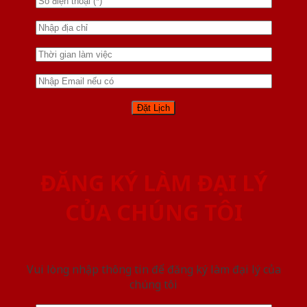
ĐĂNG KÝ LÀM ĐẠI LÝ
CỦA CHÚNG TÔI
Vui lòng nhập thông tin để đăng ký làm đại lý của
chúng tôi