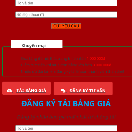
Khuyến mại
Quà tặng đồ nội thất trang trí lên đến
1.000.000đ
Giảm trực tiếp khi mua đơn hàng lớn hơn
3.000.000đ
Nhiều ưu đãi lớn khi đăng ký tài khoản thành viên thân thiết
TẢI BẢNG GIÁ
ĐĂNG KÝ TƯ VẤN
ĐĂNG KÝ TẢI BẢNG GIÁ
Đăng ký nhận báo giá mới nhất từ chúng tôi