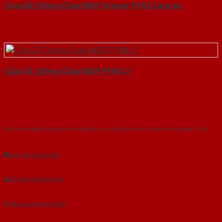
Cửa Gỗ Chống Cháy MDF Veneer P1R2 Cam xe
Cửa Gỗ Chống Cháy MDF P1R4 C1
Với kinh nghiệm nhiêu năm nghiên cứu cửa theo tiêu chuẩn công nghệ Châu
Âu.Chúng tôi tự tin là nhà sản xuất & cung cấp hàng đầu tại Việt Nam!
Gửi yêu cầu tư vấn
Tải báo giá tổng hợp
Yêu cầu gọi lại (3 phút)