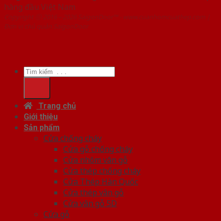
hàng đầu Việt Nam
Copyright ⓒ 2016 – 2026 SaigonDoor™ - www.cuanhomcuathep.com |
Đơn vị chủ quản SaigonDoor
Tìm
kiếm:
Trang chủ
Giới thiệu
Sản phẩm
Cửa chống cháy
Cửa gỗ chống cháy
Cửa nhôm vân gỗ
Cửa thép chống cháy
Cửa Thép Hàn Quốc
Cửa thép vân gỗ
Cửa vân gỗ 5D
Cửa gỗ