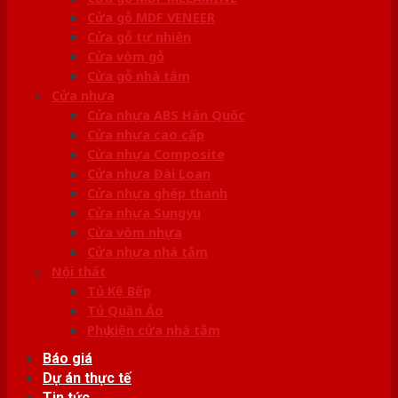
Cửa gỗ MDF VENEER
Cửa gỗ tự nhiên
Cửa vòm gỗ
Cửa gỗ nhà tắm
Cửa nhựa
Cửa nhựa ABS Hàn Quốc
Cửa nhựa cao cấp
Cửa nhựa Composite
Cửa nhựa Đài Loan
Cửa nhựa ghép thanh
Cửa nhựa Sungyu
Cửa vòm nhựa
Cửa nhựa nhà tắm
Nội thất
Tủ Kệ Bếp
Tủ Quần Áo
Phụ kiện cửa nhà tắm
Báo giá
Dự án thực tế
Tin tức