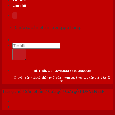
Liên hệ
Chưa có sản phẩm trong giỏ hàng.
Tìm
kiếm:
HỆ THỐNG SHOWROOM SAIGONDOOR
Chuyên sản xuất và phân phối cửa nhôm,cửa thép cao cấp giá rẻ tại Sài
Gòn
Trang chủ
/
Sản phẩm
/
Cửa gỗ
/
Cửa gỗ HDF VENEER