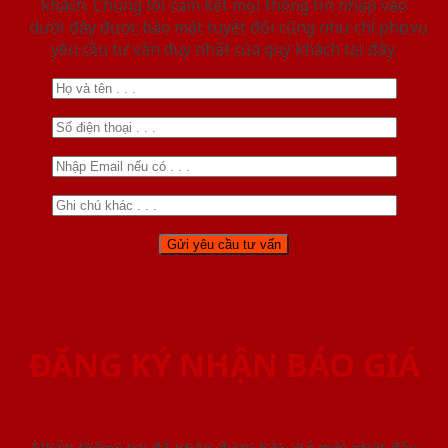
khách. Chúng tôi cam kết mọi thông tin nhập vào
dưới đây được bảo mật tuyệt đối cũng như chỉ phục vụ
yêu cầu tư vấn duy nhất của quý khách tại đây.
ĐĂNG KÝ NHẬN BÁO GIÁ