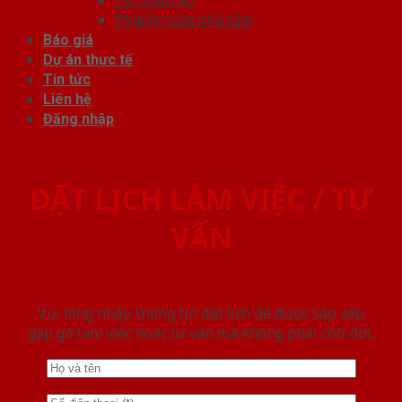
Phụ kiện cửa nhà tắm
Báo giá
Dự án thực tế
Tin tức
Liên hệ
Đăng nhập
ĐẶT LỊCH LÀM VIỆC / TƯ
VẤN
Vui lòng nhập thông tin đặt lịch để được sắp xếp
gặp gỡ làm việc hoăc tư vấn mà không phải chờ đợi.