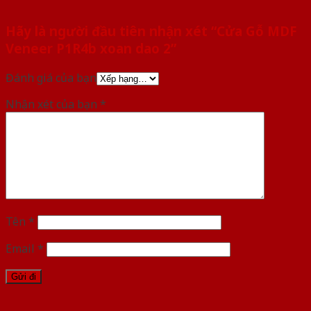
Hãy là người đầu tiên nhận xét “Cửa Gỗ MDF
Veneer P1R4b xoan dao 2”
Đánh giá của bạn
Nhận xét của bạn
*
Tên
*
Email
*