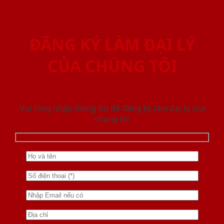
ĐĂNG KÝ LÀM ĐẠI LÝ
CỦA CHÚNG TÔI
Vui lòng nhập thông tin để đăng ký làm đại lý của
chúng tôi