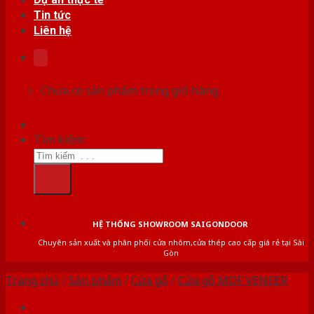
Tin tức
Liên hệ
Chưa có sản phẩm trong giỏ hàng.
Tìm kiếm:
HỆ THỐNG SHOWROOM SAIGONDOOR
Chuyên sản xuất và phân phối cửa nhôm,cửa thép cao cấp giá rẻ tại Sài
Gòn
Trang chủ
/
Sản phẩm
/
Cửa gỗ
/
Cửa gỗ MDF VENEER