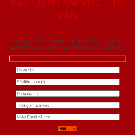
ĐẶT LỊCH LÀM VIỆC / TƯ
VẤN
Vui lòng nhập thông tin đặt lịch để được sắp xếp
gặp gỡ làm việc hoăc tư vấn mà không phải chờ đợi.