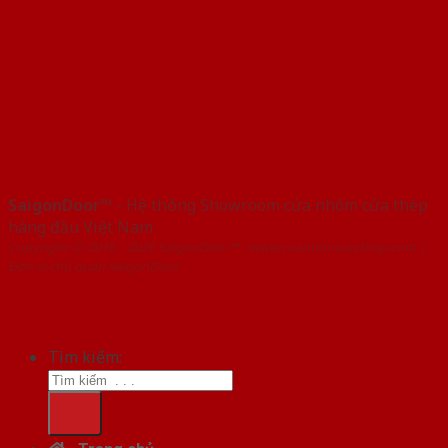
SaigonDoor™
- Hệ thống Showroom cửa nhôm cửa thép
hàng đầu Việt Nam
Copyright ⓒ 2016 – 2026 SaigonDoor™ - www.cuanhomcuathep.com |
Đơn vị chủ quản SaigonDoor
Tìm kiếm: