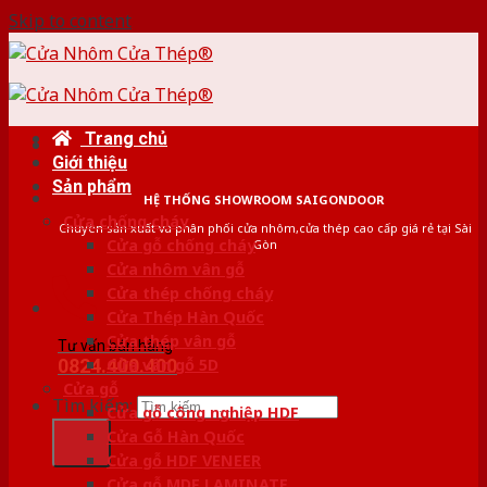
Skip to content
Trang chủ
Giới thiệu
Sản phẩm
HỆ THỐNG SHOWROOM SAIGONDOOR
Cửa chống cháy
Chuyên sản xuất và phân phối cửa nhôm,cửa thép cao cấp giá rẻ tại Sài
Cửa gỗ chống cháy
Gòn
Cửa nhôm vân gỗ
Cửa thép chống cháy
Cửa Thép Hàn Quốc
Cửa thép vân gỗ
Tư vấn bán hàng
0824.400.400
Cửa vân gỗ 5D
Cửa gỗ
Tìm kiếm:
Cửa gỗ công nghiệp HDF
Cửa Gỗ Hàn Quốc
Cửa gỗ HDF VENEER
Cửa gỗ MDF LAMINATE