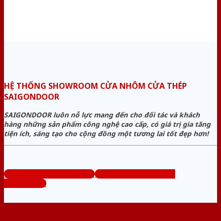
HỆ THỐNG SHOWROOM CỬA NHÔM CỬA THÉP
SAIGONDOOR
SAIGONDOOR luôn nỗ lực mang đến cho đối tác và khách
hàng những sản phẩm công nghệ cao cấp, có giá trị gia tăng
tiện ích, sáng tạo cho cộng đồng một tương lai tốt đẹp hơn!
www.cuanhomcuathep.com
Tổng đài tư vấn miễn phí:
0824.400.400