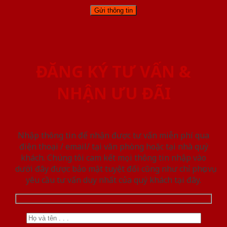
ĐĂNG KÝ TƯ VẤN &
NHẬN ƯU ĐÃI
Nhập thông tin để nhận được tư vấn miễn phí qua
điện thoại / email/ tại văn phòng hoặc tại nhà quý
khách. Chúng tôi cam kết mọi thông tin nhập vào
dưới đây được bảo mật tuyệt đối cũng như chỉ phục vụ
yêu cầu tư vấn duy nhất của quý khách tại đây.