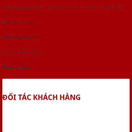
Với kinh nghiệm nhiêu năm nghiên cứu cửa theo tiêu chuẩn công nghệ Châu
Âu.Chúng tôi tự tin là nhà sản xuất & cung cấp hàng đầu tại Việt Nam!
Gửi yêu cầu tư vấn
Tải báo giá tổng hợp
Yêu cầu gọi lại (3 phút)
Dành cho đại lý
ĐỐI TÁC KHÁCH HÀNG