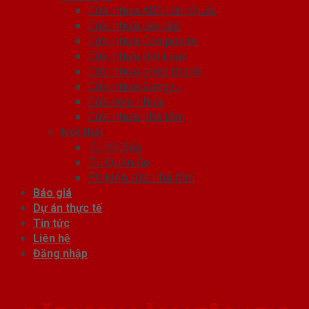
Cửa nhựa ABS Hàn Quốc
Cửa nhựa cao cấp
Cửa nhựa Composite
Cửa nhựa Đài Loan
Cửa nhựa ghép thanh
Cửa nhựa Sungyu
Cửa vòm nhựa
Cửa nhựa nhà tắm
Nội thất
Tủ Kệ Bếp
Tủ Quần Áo
Phụ kiện cửa nhà tắm
Báo giá
Dự án thực tế
Tin tức
Liên hệ
Đăng nhập