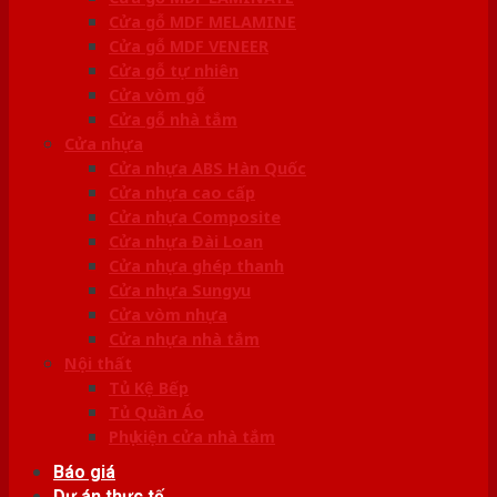
Cửa gỗ MDF MELAMINE
Cửa gỗ MDF VENEER
Cửa gỗ tự nhiên
Cửa vòm gỗ
Cửa gỗ nhà tắm
Cửa nhựa
Cửa nhựa ABS Hàn Quốc
Cửa nhựa cao cấp
Cửa nhựa Composite
Cửa nhựa Đài Loan
Cửa nhựa ghép thanh
Cửa nhựa Sungyu
Cửa vòm nhựa
Cửa nhựa nhà tắm
Nội thất
Tủ Kệ Bếp
Tủ Quần Áo
Phụ kiện cửa nhà tắm
Báo giá
Dự án thực tế