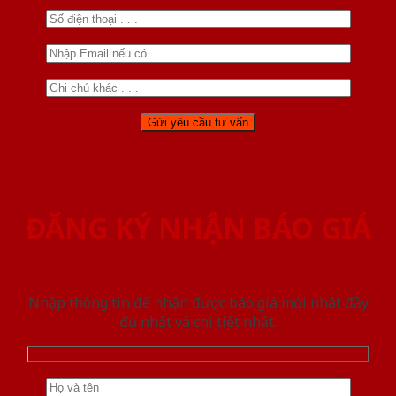
ĐĂNG KÝ NHẬN BÁO GIÁ
Nhập thông tin để nhận được báo giá mới nhât đầy
đủ nhất và chi tiết nhất.