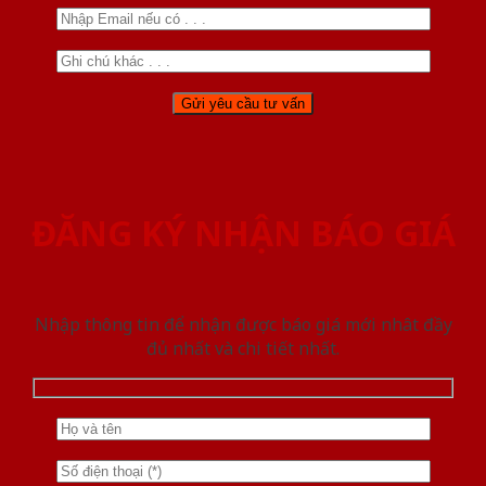
ĐĂNG KÝ NHẬN BÁO GIÁ
Nhập thông tin để nhận được báo giá mới nhât đầy
đủ nhất và chi tiết nhất.