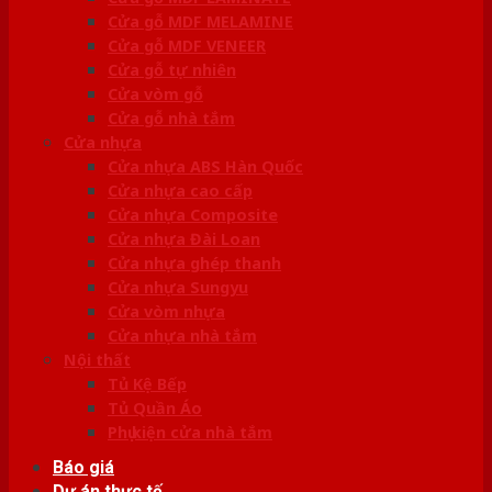
Cửa gỗ MDF MELAMINE
Cửa gỗ MDF VENEER
Cửa gỗ tự nhiên
Cửa vòm gỗ
Cửa gỗ nhà tắm
Cửa nhựa
Cửa nhựa ABS Hàn Quốc
Cửa nhựa cao cấp
Cửa nhựa Composite
Cửa nhựa Đài Loan
Cửa nhựa ghép thanh
Cửa nhựa Sungyu
Cửa vòm nhựa
Cửa nhựa nhà tắm
Nội thất
Tủ Kệ Bếp
Tủ Quần Áo
Phụ kiện cửa nhà tắm
Báo giá
Dự án thực tế