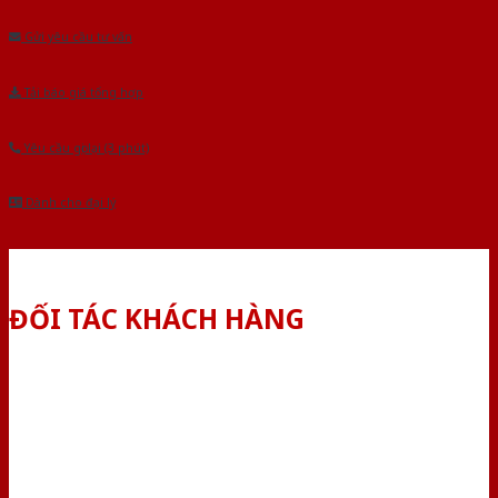
Gửi yêu cầu tư vấn
Tải báo giá tổng hợp
Yêu cầu gọi lại (3 phút)
Dành cho đại lý
ĐỐI TÁC KHÁCH HÀNG