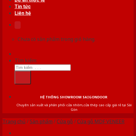
Tin tức
Liên hệ
Chưa có sản phẩm trong giỏ hàng.
Tìm kiếm:
HỆ THỐNG SHOWROOM SAIGONDOOR
Chuyên sản xuất và phân phối cửa nhôm,cửa thép cao cấp giá rẻ tại Sài
Gòn
Trang chủ
/
Sản phẩm
/
Cửa gỗ
/
Cửa gỗ MDF VENEER