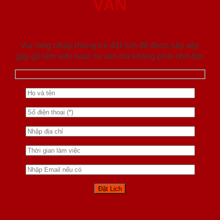
VẤN
Vui lòng nhập thông tin đặt lịch để được sắp xếp
gặp gỡ làm việc hoăc tư vấn mà không phải chờ đợi.