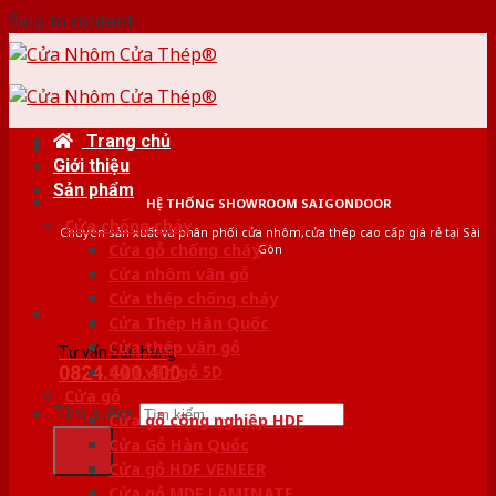
Skip to content
Trang chủ
Giới thiệu
Sản phẩm
HỆ THỐNG SHOWROOM SAIGONDOOR
Cửa chống cháy
Chuyên sản xuất và phân phối cửa nhôm,cửa thép cao cấp giá rẻ tại Sài
Cửa gỗ chống cháy
Gòn
Cửa nhôm vân gỗ
Cửa thép chống cháy
Cửa Thép Hàn Quốc
Cửa thép vân gỗ
Tư vấn bán hàng
0824.400.400
Cửa vân gỗ 5D
Cửa gỗ
Tìm kiếm:
Cửa gỗ công nghiệp HDF
Cửa Gỗ Hàn Quốc
Cửa gỗ HDF VENEER
Cửa gỗ MDF LAMINATE