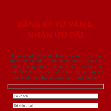
ĐĂNG KÝ TƯ VẤN &
NHẬN ƯU ĐÃI
Nhập thông tin để nhận được tư vấn miễn phí qua
điện thoại / email/ tại văn phòng hoặc tại nhà quý
khách. Chúng tôi cam kết mọi thông tin nhập vào
dưới đây được bảo mật tuyệt đối cũng như chỉ phục vụ
yêu cầu tư vấn duy nhất của quý khách tại đây.