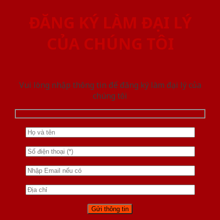
ĐĂNG KÝ LÀM ĐẠI LÝ
CỦA CHÚNG TÔI
Vui lòng nhập thông tin để đăng ký làm đại lý của
chúng tôi