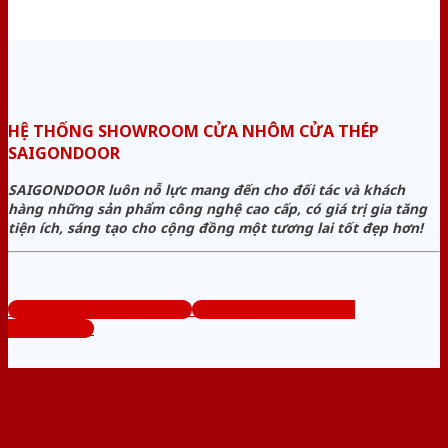
HỆ THỐNG SHOWROOM CỬA NHÔM CỬA THÉP
SAIGONDOOR
SAIGONDOOR luôn nỗ lực mang đến cho đối tác và khách
hàng những sản phẩm công nghệ cao cấp, có giá trị gia tăng
tiện ích, sáng tạo cho cộng đồng một tương lai tốt đẹp hơn!
www.cuanhomcuathep.com
Tổng đài tư vấn miễn phí:
0824.400.400