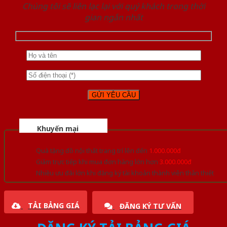
Chúng tôi sẽ liên lạc lại với quý khách trong thời
gian ngắn nhất
Khuyến mại
Quà tặng đồ nội thất trang trí lên đến
1.000.000đ
Giảm trực tiếp khi mua đơn hàng lớn hơn
3.000.000đ
Nhiều ưu đãi lớn khi đăng ký tài khoản thành viên thân thiết
TẢI BẢNG GIÁ
ĐĂNG KÝ TƯ VẤN