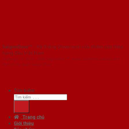
SaigonDoor™
- Hệ thống Showroom cửa nhôm cửa thép
hàng đầu Việt Nam
Copyright ⓒ 2016 – 2026 SaigonDoor™ - www.cuanhomcuathep.com |
Đơn vị chủ quản SaigonDoor
Tìm kiếm:
Trang chủ
Giới thiệu