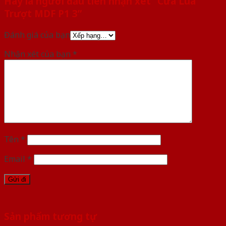
Hãy là người đầu tiên nhận xét “Cửa Lùa
Trượt MDF P1 3”
Đánh giá của bạn
Nhận xét của bạn
*
Tên
*
Email
*
Sản phẩm tương tự