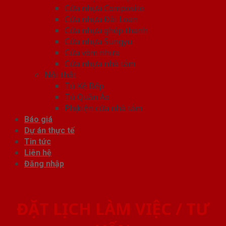
Cửa nhựa Composite
Cửa nhựa Đài Loan
Cửa nhựa ghép thanh
Cửa nhựa Sungyu
Cửa vòm nhựa
Cửa nhựa nhà tắm
Nội thất
Tủ Kệ Bếp
Tủ Quần Áo
Phụ kiện cửa nhà tắm
Báo giá
Dự án thực tế
Tin tức
Liên hệ
Đăng nhập
ĐẶT LỊCH LÀM VIỆC / TƯ