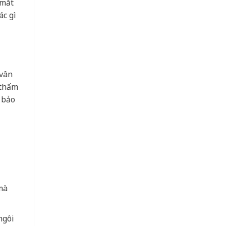
 mắt
ác gì
 vân
 thấm
 bảo
mà
ngôi