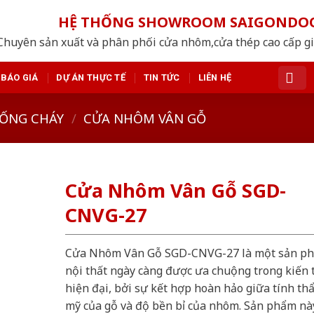
HỆ THỐNG SHOWROOM SAIGONDO
Chuyên sản xuất và phân phối cửa nhôm,cửa thép cao cấp giá
BÁO GIÁ
DỰ ÁN THỰC TẾ
TIN TỨC
LIÊN HỆ
ỐNG CHÁY
/
CỬA NHÔM VÂN GỖ
Cửa Nhôm Vân Gỗ SGD-
CNVG-27
Cửa Nhôm Vân Gỗ SGD-CNVG-27 là một sản p
nội thất ngày càng được ưa chuộng trong kiến 
hiện đại, bởi sự kết hợp hoàn hảo giữa tính th
mỹ của gỗ và độ bền bỉ của nhôm. Sản phẩm nà