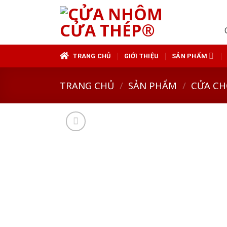
Skip
to
content
TRANG CHỦ
GIỚI THIỆU
SẢN PHẨM
TRANG CHỦ
/
SẢN PHẨM
/
CỬA CH