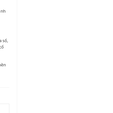
inh
a sổ,
cổ
bền