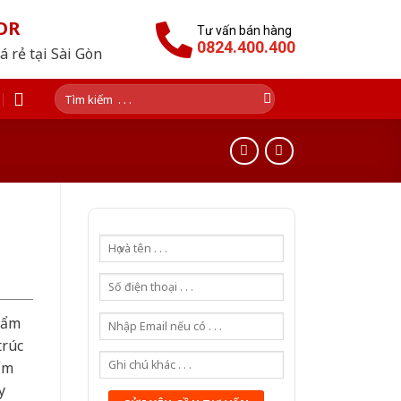
OR
Tư vấn bán hàng
0824.400.400
 rẻ tại Sài Gòn
Tìm
kiếm:
hẩm
trúc
ẩm
y