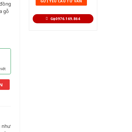
 đồng
a gỗ
Gọi 0976.169.864
hiết
N
g như