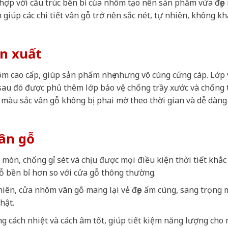
 hợp với cấu trúc bền bỉ của nhôm tạo nên sản phẩm vừa đẹp
 giúp các chi tiết vân gỗ trở nên sắc nét, tự nhiên, không kh
ản xuất
m cao cấp, giúp sản phẩm nhẹ nhưng vô cùng cứng cáp. Lớp
 sau đó được phủ thêm lớp bảo vệ chống trầy xước và chống
màu sắc vân gỗ không bị phai mờ theo thời gian và dễ dàng
ân gỗ
mòn, chống gỉ sét và chịu được mọi điều kiện thời tiết khắc
ỗ bền bỉ hơn so với cửa gỗ thông thường.
nhiên, cửa nhôm vân gỗ mang lại vẻ đẹp ấm cúng, sang trọng 
hật.
g cách nhiệt và cách âm tốt, giúp tiết kiệm năng lượng cho 