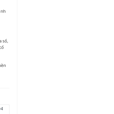
inh
a sổ,
cổ
bền