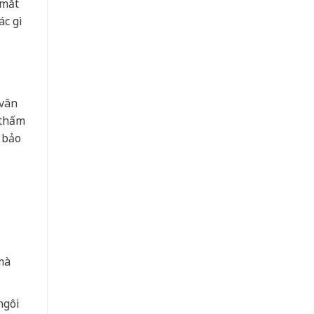
 mắt
ác gì
 vân
 thấm
 bảo
mà
ngôi