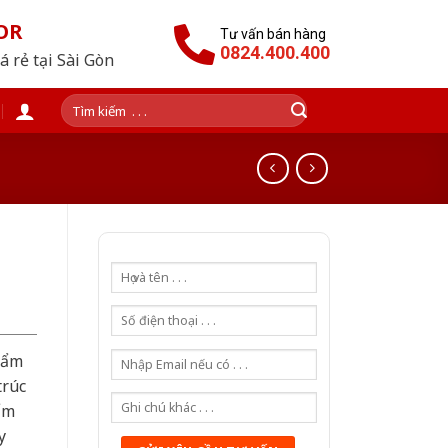
OR
Tư vấn bán hàng
0824.400.400
 rẻ tại Sài Gòn
Tìm
kiếm:
hẩm
trúc
ẩm
y