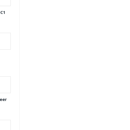
 C1
eer