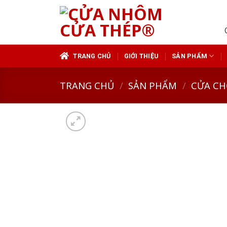
Skip
to
content
TRANG CHỦ
GIỚI THIỆU
SẢN PHẨM
TRANG CHỦ
/
SẢN PHẨM
/
CỬA CH