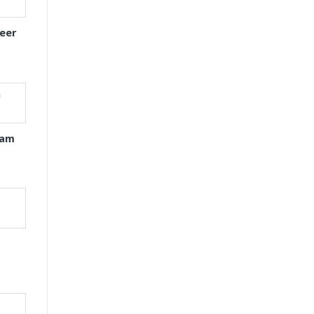
eer
xam