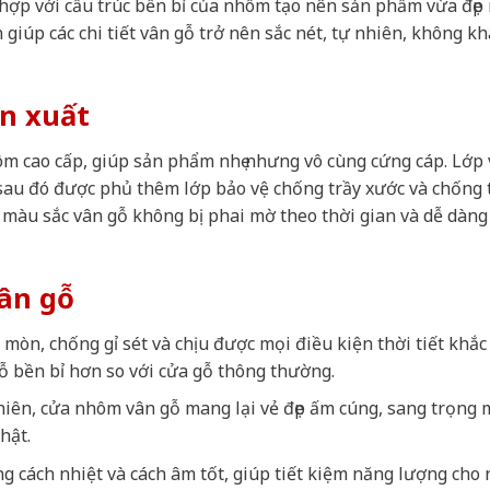
 hợp với cấu trúc bền bỉ của nhôm tạo nên sản phẩm vừa đẹp
 giúp các chi tiết vân gỗ trở nên sắc nét, tự nhiên, không kh
ản xuất
m cao cấp, giúp sản phẩm nhẹ nhưng vô cùng cứng cáp. Lớp
 sau đó được phủ thêm lớp bảo vệ chống trầy xước và chống
màu sắc vân gỗ không bị phai mờ theo thời gian và dễ dàng
ân gỗ
mòn, chống gỉ sét và chịu được mọi điều kiện thời tiết khắc
ỗ bền bỉ hơn so với cửa gỗ thông thường.
nhiên, cửa nhôm vân gỗ mang lại vẻ đẹp ấm cúng, sang trọng 
hật.
g cách nhiệt và cách âm tốt, giúp tiết kiệm năng lượng cho 