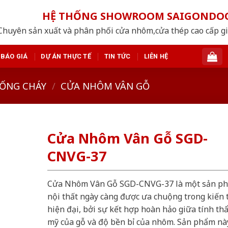
HỆ THỐNG SHOWROOM SAIGONDO
Chuyên sản xuất và phân phối cửa nhôm,cửa thép cao cấp giá
BÁO GIÁ
DỰ ÁN THỰC TẾ
TIN TỨC
LIÊN HỆ
ỐNG CHÁY
/
CỬA NHÔM VÂN GỖ
Cửa Nhôm Vân Gỗ SGD-
CNVG-37
Cửa Nhôm Vân Gỗ SGD-CNVG-37 là một sản p
nội thất ngày càng được ưa chuộng trong kiến 
hiện đại, bởi sự kết hợp hoàn hảo giữa tính th
mỹ của gỗ và độ bền bỉ của nhôm. Sản phẩm nà