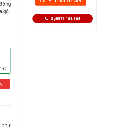
 đồng
a gỗ
Gọi 0976.169.864
hiết
N
g như