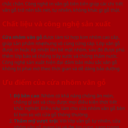
chắc chắn. Công nghệ in vân gỗ tiên tiến giúp các chi tiết
vân gỗ trở nên sắc nét, tự nhiên, không khác gì gỗ thật.
Chất liệu và công nghệ sản xuất
Cửa nhôm vân gỗ
được làm từ hợp kim nhôm cao cấp,
giúp sản phẩm nhẹ nhưng vô cùng cứng cáp. Lớp vân gỗ
được in hoặc ép nhiệt lên bề mặt nhôm, sau đó được phủ
thêm lớp bảo vệ chống trầy xước và chống thấm nước.
Công nghệ sản xuất hiện đại đảm bảo màu sắc vân gỗ
không bị phai mờ theo thời gian và dễ dàng bảo dưỡng.
Ưu điểm của cửa nhôm vân gỗ
Độ bền cao
: Nhôm có khả năng chống ăn mòn,
chống gỉ sét và chịu được mọi điều kiện thời tiết
khắc nghiệt. Điều này làm cho cửa nhôm vân gỗ bền
bỉ hơn so với cửa gỗ thông thường.
Thẩm mỹ vượt trội
: Với lớp vân gỗ tự nhiên, cửa
nhôm vân gỗ mang lại vẻ đẹp ấm cúng, sang trọng