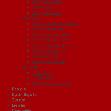
Cửa gỗ tự nhiên
Cửa vòm gỗ
Cửa gỗ nhà tắm
Cửa nhựa
Cửa nhựa ABS Hàn Quốc
Cửa nhựa cao cấp
Cửa nhựa Composite
Cửa nhựa Đài Loan
Cửa nhựa ghép thanh
Cửa nhựa Sungyu
Cửa vòm nhựa
Cửa nhựa nhà tắm
Nội thất
Tủ Kệ Bếp
Tủ Quần Áo
Phụ kiện cửa nhà tắm
Báo giá
Dự án thực tế
Tin tức
Liên hệ
Đăng nhập