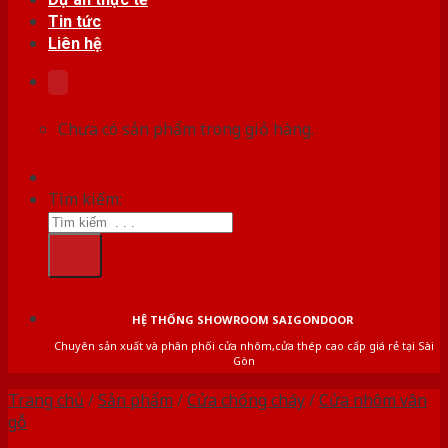
Tin tức
Liên hệ
Chưa có sản phẩm trong giỏ hàng.
Tìm kiếm:
HỆ THỐNG SHOWROOM SAIGONDOOR
Chuyên sản xuất và phân phối cửa nhôm,cửa thép cao cấp giá rẻ tại Sài
Gòn
Trang chủ
/
Sản phẩm
/
Cửa chống cháy
/
Cửa nhôm vân
gỗ