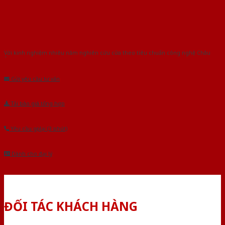
Với kinh nghiệm nhiêu năm nghiên cứu cửa theo tiêu chuẩn công nghệ Châu
Âu.Chúng tôi tự tin là nhà sản xuất & cung cấp hàng đầu tại Việt Nam!
Gửi yêu cầu tư vấn
Tải báo giá tổng hợp
Yêu cầu gọi lại (3 phút)
Dành cho đại lý
ĐỐI TÁC KHÁCH HÀNG