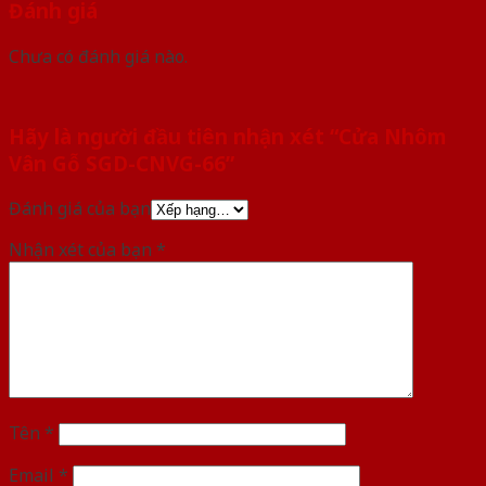
Đánh giá
Chưa có đánh giá nào.
Hãy là người đầu tiên nhận xét “Cửa Nhôm
Vân Gỗ SGD-CNVG-66”
Đánh giá của bạn
Nhận xét của bạn
*
Tên
*
Email
*