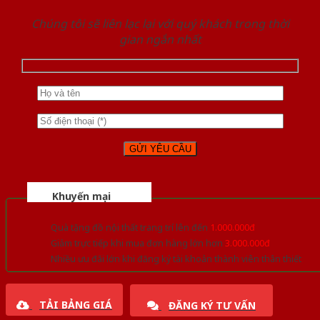
Chúng tôi sẽ liên lạc lại với quý khách trong thời
gian ngắn nhất
Khuyến mại
Quà tặng đồ nội thất trang trí lên đến
1.000.000đ
Giảm trực tiếp khi mua đơn hàng lớn hơn
3.000.000đ
Nhiều ưu đãi lớn khi đăng ký tài khoản thành viên thân thiết
TẢI BẢNG GIÁ
ĐĂNG KÝ TƯ VẤN