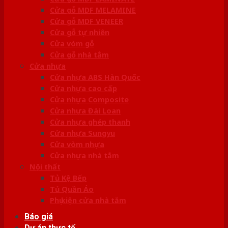
Cửa gỗ MDF MELAMINE
Cửa gỗ MDF VENEER
Cửa gỗ tự nhiên
Cửa vòm gỗ
Cửa gỗ nhà tắm
Cửa nhựa
Cửa nhựa ABS Hàn Quốc
Cửa nhựa cao cấp
Cửa nhựa Composite
Cửa nhựa Đài Loan
Cửa nhựa ghép thanh
Cửa nhựa Sungyu
Cửa vòm nhựa
Cửa nhựa nhà tắm
Nội thất
Tủ Kệ Bếp
Tủ Quần Áo
Phụ kiện cửa nhà tắm
Báo giá
Dự án thực tế