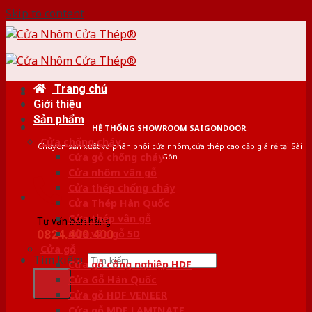
Skip to content
Trang chủ
Giới thiệu
Sản phẩm
HỆ THỐNG SHOWROOM SAIGONDOOR
Cửa chống cháy
Chuyên sản xuất và phân phối cửa nhôm,cửa thép cao cấp giá rẻ tại Sài
Cửa gỗ chống cháy
Gòn
Cửa nhôm vân gỗ
Cửa thép chống cháy
Cửa Thép Hàn Quốc
Cửa thép vân gỗ
Tư vấn bán hàng
0824.400.400
Cửa vân gỗ 5D
Cửa gỗ
Tìm kiếm:
Cửa gỗ công nghiệp HDF
Cửa Gỗ Hàn Quốc
Cửa gỗ HDF VENEER
Cửa gỗ MDF LAMINATE