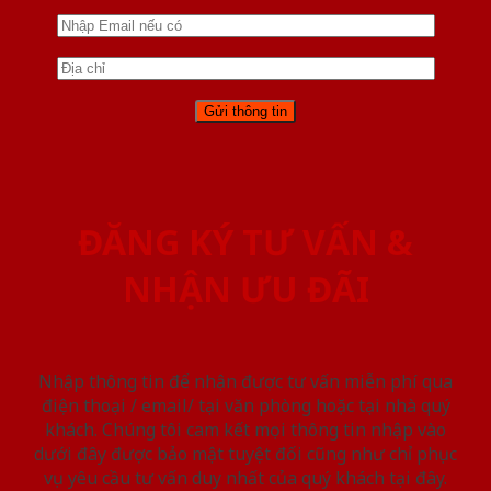
ĐĂNG KÝ TƯ VẤN &
NHẬN ƯU ĐÃI
Nhập thông tin để nhận được tư vấn miễn phí qua
điện thoại / email/ tại văn phòng hoặc tại nhà quý
khách. Chúng tôi cam kết mọi thông tin nhập vào
dưới đây được bảo mật tuyệt đối cũng như chỉ phục
vụ yêu cầu tư vấn duy nhất của quý khách tại đây.