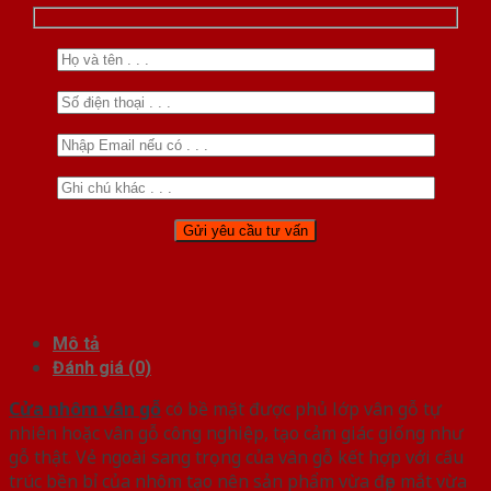
Mô tả
Đánh giá (0)
Cửa nhôm vân gỗ
có bề mặt được phủ lớp vân gỗ tự
nhiên hoặc vân gỗ công nghiệp, tạo cảm giác giống như
gỗ thật. Vẻ ngoài sang trọng của vân gỗ kết hợp với cấu
trúc bền bỉ của nhôm tạo nên sản phẩm vừa đẹp mắt vừa