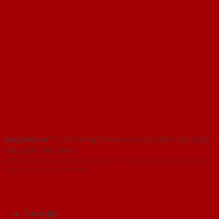
SaigonDoor™
- Hệ thống Showroom cửa nhôm cửa thép
hàng đầu Việt Nam
Copyright ⓒ 2016 – 2026 SaigonDoor™ - www.cuanhomcuathep.com |
Đơn vị chủ quản SaigonDoor
Tìm kiếm: