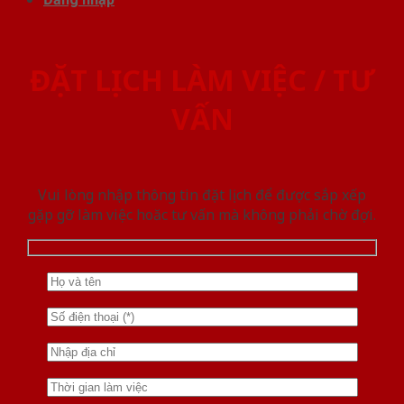
ĐẶT LỊCH LÀM VIỆC / TƯ
VẤN
Vui lòng nhập thông tin đặt lịch để được sắp xếp
gặp gỡ làm việc hoăc tư vấn mà không phải chờ đợi.