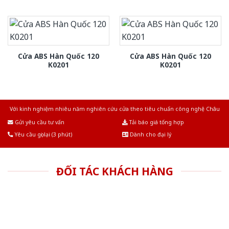
Cửa ABS Hàn Quốc 120
Cửa ABS Hàn Quốc 120
K0201
K0201
Với kinh nghiệm nhiêu năm nghiên cứu cửa theo tiêu chuẩn công nghệ Châu
Âu.Chúng tôi tự tin là nhà sản xuất & cung cấp hàng đầu tại Việt Nam!
Gửi yêu cầu tư vấn
Tải báo giá tổng hợp
Yêu cầu gọi lại (3 phút)
Dành cho đại lý
ĐỐI TÁC KHÁCH HÀNG