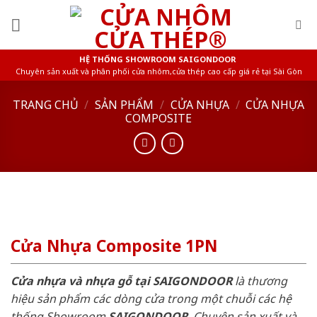
Skip
to
content
HỆ THỐNG SHOWROOM SAIGONDOOR
Chuyên sản xuất và phân phối cửa nhôm,cửa thép cao cấp giá rẻ tại Sài Gòn
TRANG CHỦ
/
SẢN PHẨM
/
CỬA NHỰA
/
CỬA NHỰA
COMPOSITE
Cửa Nhựa Composite 1PN
Cửa nhựa và nhựa gỗ tại SAIGONDOOR
là thương
hiệu sản phẩm các dòng cửa trong một chuỗi các hệ
thống Showroom
SAIGONDOOR
. Chuyên sản xuất và