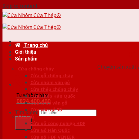
Skip to content
Trang chủ
Giới thiệu
HỆ
Sản phẩm
Chuyên sản xuất v
Cửa chống cháy
Cửa gỗ chống cháy
Cửa nhôm vân gỗ
Cửa thép chống cháy
Tư vấn bán hàng
Cửa Thép Hàn Quốc
0824.400.400
Cửa thép vân gỗ
Cửa vân gỗ 5D
Tìm kiếm:
Cửa gỗ
Cửa gỗ công nghiệp HDF
Cửa Gỗ Hàn Quốc
Cửa gỗ HDF VENEER