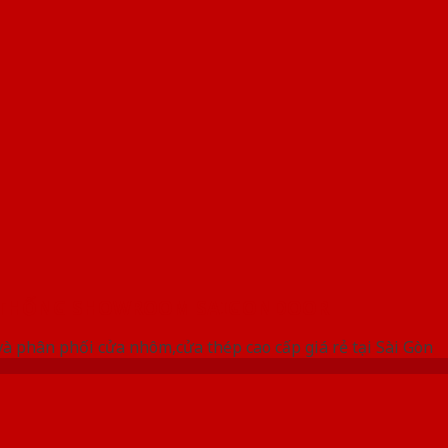
 THỐNG SHOWROOM SAIGONDOOR
à phân phối cửa nhôm,cửa thép cao cấp giá rẻ tại Sài Gòn