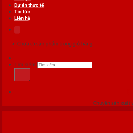
Dự án thực tế
Tin tức
Liên hệ
Chưa có sản phẩm trong giỏ hàng.
Tìm kiếm:
HỆ
Chuyên sản xuất v