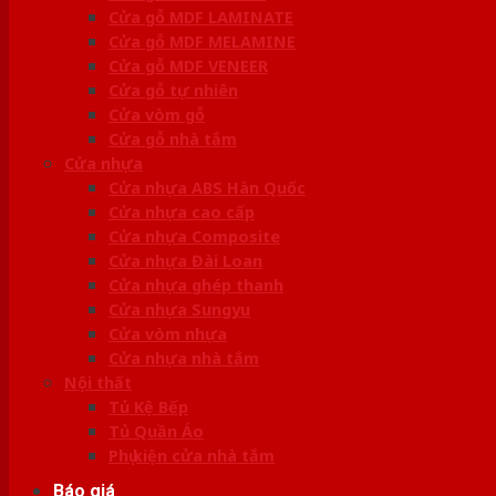
Cửa gỗ MDF LAMINATE
Cửa gỗ MDF MELAMINE
Cửa gỗ MDF VENEER
Cửa gỗ tự nhiên
Cửa vòm gỗ
Cửa gỗ nhà tắm
Cửa nhựa
Cửa nhựa ABS Hàn Quốc
Cửa nhựa cao cấp
Cửa nhựa Composite
Cửa nhựa Đài Loan
Cửa nhựa ghép thanh
Cửa nhựa Sungyu
Cửa vòm nhựa
Cửa nhựa nhà tắm
Nội thất
Tủ Kệ Bếp
Tủ Quần Áo
Phụ kiện cửa nhà tắm
Báo giá