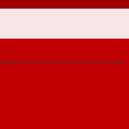
 THỐNG SHOWROOM SAIGONDOOR
à phân phối cửa nhôm,cửa thép cao cấp giá rẻ tại Sài Gòn