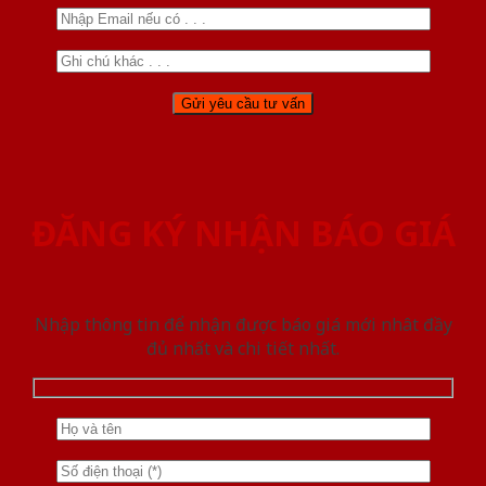
ĐĂNG KÝ NHẬN BÁO GIÁ
Nhập thông tin để nhận được báo giá mới nhât đầy
đủ nhất và chi tiết nhất.