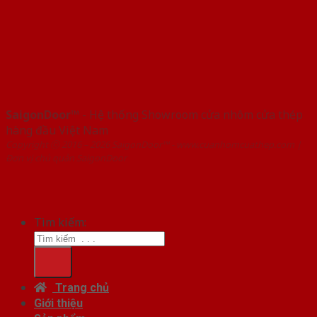
SaigonDoor™
- Hệ thống Showroom cửa nhôm cửa thép
hàng đầu Việt Nam
Copyright ⓒ 2016 – 2026 SaigonDoor™ - www.cuanhomcuathep.com |
Đơn vị chủ quản SaigonDoor
Tìm kiếm:
Trang chủ
Giới thiệu