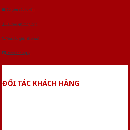
Gửi yêu cầu tư vấn
Tải báo giá tổng hợp
Yêu cầu gọi lại (3 phút)
Dành cho đại lý
ĐỐI TÁC KHÁCH HÀNG