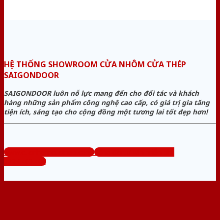
HỆ THỐNG SHOWROOM CỬA NHÔM CỬA THÉP
SAIGONDOOR
SAIGONDOOR luôn nỗ lực mang đến cho đối tác và khách
hàng những sản phẩm công nghệ cao cấp, có giá trị gia tăng
tiện ích, sáng tạo cho cộng đồng một tương lai tốt đẹp hơn!
www.cuanhomcuathep.com
Tổng đài tư vấn miễn phí:
0824.400.400