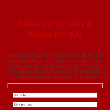
ĐĂNG KÝ TƯ VẤN &
NHẬN ƯU ĐÃI
Nhập thông tin để nhận được tư vấn miễn phí qua
điện thoại / email/ tại văn phòng hoặc tại nhà quý
khách. Chúng tôi cam kết mọi thông tin nhập vào
dưới đây được bảo mật tuyệt đối cũng như chỉ phục vụ
yêu cầu tư vấn duy nhất của quý khách tại đây.