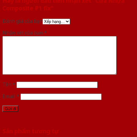
Hãy là người đầu tiên nhận xét “Cửa Nhựa
Composite P1 fix”
Đánh giá của bạn
Nhận xét của bạn
*
Tên
*
Email
*
Sản phẩm tương tự