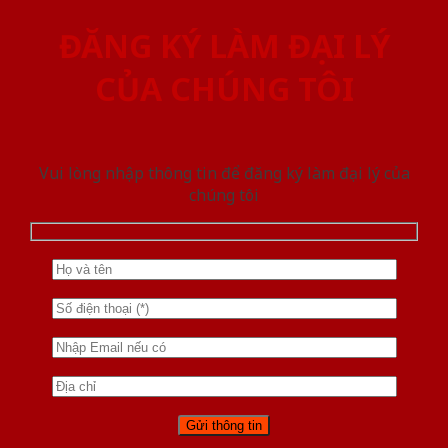
ĐĂNG KÝ LÀM ĐẠI LÝ
CỦA CHÚNG TÔI
Vui lòng nhập thông tin để đăng ký làm đại lý của
chúng tôi