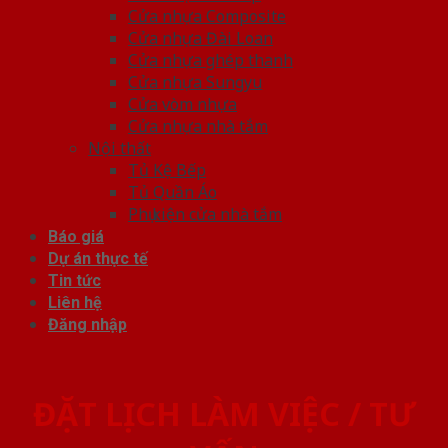
Cửa nhựa Composite
Cửa nhựa Đài Loan
Cửa nhựa ghép thanh
Cửa nhựa Sungyu
Cửa vòm nhựa
Cửa nhựa nhà tắm
Nội thất
Tủ Kệ Bếp
Tủ Quần Áo
Phụ kiện cửa nhà tắm
Báo giá
Dự án thực tế
Tin tức
Liên hệ
Đăng nhập
ĐẶT LỊCH LÀM VIỆC / TƯ