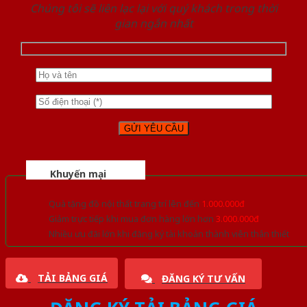
Chúng tôi sẽ liên lạc lại với quý khách trong thời
gian ngắn nhất
Khuyến mại
Quà tặng đồ nội thất trang trí lên đến
1.000.000đ
Giảm trực tiếp khi mua đơn hàng lớn hơn
3.000.000đ
Nhiều ưu đãi lớn khi đăng ký tài khoản thành viên thân thiết
TẢI BẢNG GIÁ
ĐĂNG KÝ TƯ VẤN