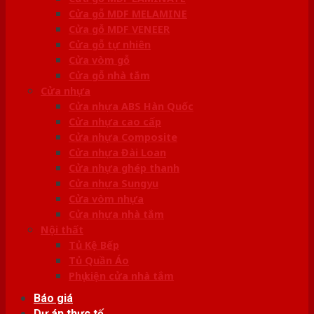
Cửa gỗ MDF MELAMINE
Cửa gỗ MDF VENEER
Cửa gỗ tự nhiên
Cửa vòm gỗ
Cửa gỗ nhà tắm
Cửa nhựa
Cửa nhựa ABS Hàn Quốc
Cửa nhựa cao cấp
Cửa nhựa Composite
Cửa nhựa Đài Loan
Cửa nhựa ghép thanh
Cửa nhựa Sungyu
Cửa vòm nhựa
Cửa nhựa nhà tắm
Nội thất
Tủ Kệ Bếp
Tủ Quần Áo
Phụ kiện cửa nhà tắm
Báo giá
Dự án thực tế