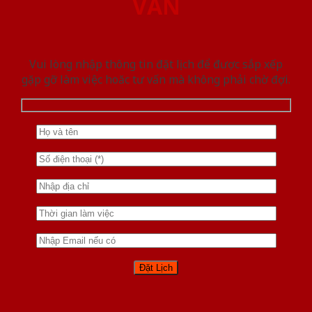
VẤN
Vui lòng nhập thông tin đặt lịch để được sắp xếp
gặp gỡ làm việc hoăc tư vấn mà không phải chờ đợi.