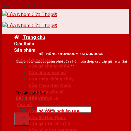
Skip to content
Trang chủ
Giới thiệu
Sản phẩm
HỆ THỐNG SHOWROOM SAIGONDOOR
Cửa chống cháy
Chuyên sản xuất và phân phối cửa nhôm,cửa thép cao cấp giá rẻ tại Sài
Cửa gỗ chống cháy
Gòn
Cửa nhôm vân gỗ
Cửa thép chống cháy
Cửa Thép Hàn Quốc
Cửa thép vân gỗ
Tư vấn bán hàng
0824.400.400
Cửa vân gỗ 5D
Cửa gỗ
Tìm kiếm:
Cửa gỗ công nghiệp HDF
Cửa Gỗ Hàn Quốc
Cửa gỗ HDF VENEER
Cửa gỗ MDF LAMINATE