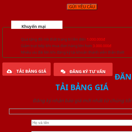
Khuyến mại
Quà tặng đồ nội thất trang trí lên đến
1.000.000đ
Giảm trực tiếp khi mua đơn hàng lớn hơn
3.000.000đ
Nhiều ưu đãi lớn khi đăng ký tài khoản thành viên thân thiết
TẢI BẢNG GIÁ
ĐĂNG KÝ TƯ VẤN
ĐĂN
TẢI BẢNG GIÁ
Đăng ký nhận báo giá mới nhất từ chúng tôi