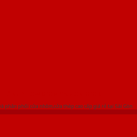
 THỐNG SHOWROOM SAIGONDOOR
à phân phối cửa nhôm,cửa thép cao cấp giá rẻ tại Sài Gòn