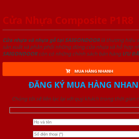
Cửa Nhựa Composite P1R8
Cửa nhựa và nhựa gỗ tại SAIGONDOOR
là thương hiệu 
sản xuất và phân phối những dòng cửa nhựa và hỗ hợp nhự
SAIGONDOOR
còn có những chính sách bán hàng
ƯU ĐÃ
MUA HÀNG NHANH
ĐĂNG KÝ MUA HÀNG NHAN
Chúng tôi sẽ liên lạc lại với quý khách trong thời gian