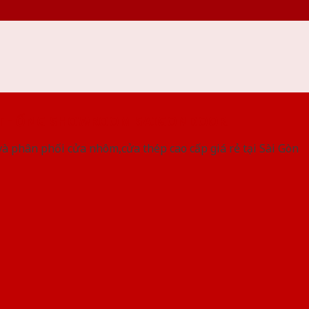
 THỐNG SHOWROOM SAIGONDOOR
à phân phối cửa nhôm,cửa thép cao cấp giá rẻ tại Sài Gòn