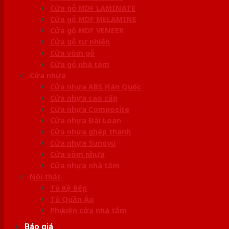
Cửa gỗ MDF LAMINATE
Cửa gỗ MDF MELAMINE
Cửa gỗ MDF VENEER
Cửa gỗ tự nhiên
Cửa vòm gỗ
Cửa gỗ nhà tắm
Cửa nhựa
Cửa nhựa ABS Hàn Quốc
Cửa nhựa cao cấp
Cửa nhựa Composite
Cửa nhựa Đài Loan
Cửa nhựa ghép thanh
Cửa nhựa Sungyu
Cửa vòm nhựa
Cửa nhựa nhà tắm
Nội thất
Tủ Kệ Bếp
Tủ Quần Áo
Phụ kiện cửa nhà tắm
Báo giá