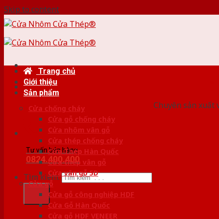
Skip to content
Trang chủ
Giới thiệu
HỆ
Sản phẩm
Chuyên sản xuất v
Cửa chống cháy
Cửa gỗ chống cháy
Cửa nhôm vân gỗ
Cửa thép chống cháy
Tư vấn bán hàng
Cửa Thép Hàn Quốc
0824.400.400
Cửa thép vân gỗ
Cửa vân gỗ 5D
Tìm kiếm:
Cửa gỗ
Cửa gỗ công nghiệp HDF
Cửa Gỗ Hàn Quốc
Cửa gỗ HDF VENEER