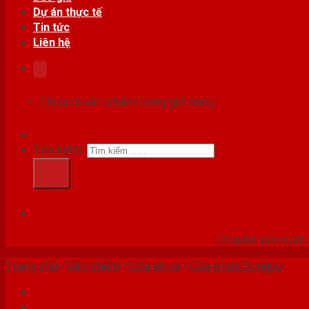
Dự án thực tế
Tin tức
Liên hệ
Chưa có sản phẩm trong giỏ hàng.
Tìm kiếm:
HỆ
Chuyên sản xuất v
Trang chủ
/
Sản phẩm
/
Cửa nhựa
/
Cửa nhựa Sungyu