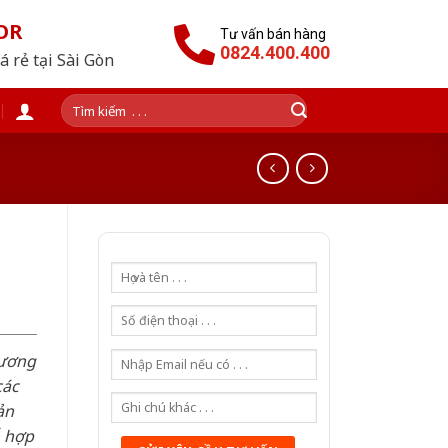
OR
Tư vấn bán hàng
0824.400.400
 rẻ tại Sài Gòn
Tìm
kiếm:
hương
các
ản
ỗ hợp