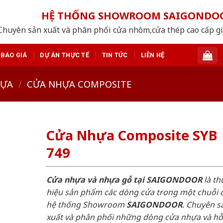
HỆ THỐNG SHOWROOM SAIGONDO
Chuyên sản xuất và phân phối cửa nhôm,cửa thép cao cấp giá
BÁO GIÁ
DỰ ÁN THỰC TẾ
TIN TỨC
LIÊN HỆ
HỰA
/
CỬA NHỰA COMPOSITE
Cửa Nhựa Composite SYB
749
Cửa nhựa và nhựa gỗ tại SAIGONDOOR
là t
hiệu sản phẩm các dòng cửa trong một chuỗi 
hệ thống Showroom
SAIGONDOOR
. Chuyên s
xuất và phân phối những dòng cửa nhựa và h