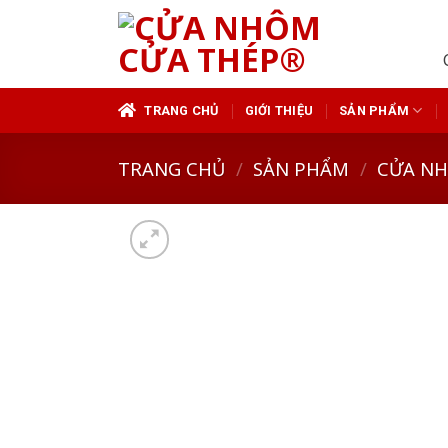
Skip
to
content
TRANG CHỦ
GIỚI THIỆU
SẢN PHẨM
TRANG CHỦ
/
SẢN PHẨM
/
CỬA N