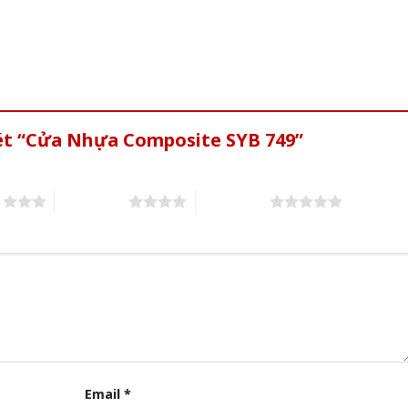
xét “Cửa Nhựa Composite SYB 749”
s
4 of 5 stars
5 of 5 stars
Email
*