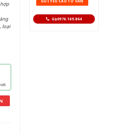
 hợp
hàng
Gọi 0976.169.864
 loại
hiết
N