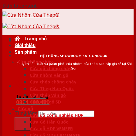
Skip to content
Trang chủ
Giới thiệu
Sản phẩm
HỆ THỐNG SHOWROOM SAIGONDOOR
Cửa chống cháy
Chuyên sản xuất và phân phối cửa nhôm,cửa thép cao cấp giá rẻ tại Sài
Cửa gỗ chống cháy
Gòn
Cửa nhôm vân gỗ
Cửa thép chống cháy
Cửa Thép Hàn Quốc
Cửa thép vân gỗ
Tư vấn bán hàng
0824.400.400
Cửa vân gỗ 5D
Cửa gỗ
Tìm kiếm:
Cửa gỗ công nghiệp HDF
Cửa Gỗ Hàn Quốc
Cửa gỗ HDF VENEER
Cửa gỗ MDF LAMINATE