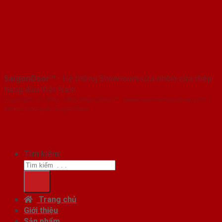
SaigonDoor™
- Hệ thống Showroom cửa nhôm cửa thép
hàng đầu Việt Nam
Copyright ⓒ 2016 – 2026 SaigonDoor™ - www.cuanhomcuathep.com |
Đơn vị chủ quản SaigonDoor
Tìm kiếm:
Trang chủ
Giới thiệu
Sản phẩm