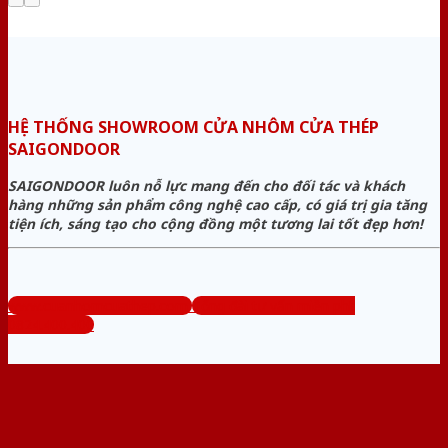
HỆ THỐNG SHOWROOM CỬA NHÔM CỬA THÉP
SAIGONDOOR
SAIGONDOOR luôn nỗ lực mang đến cho đối tác và khách
hàng những sản phẩm công nghệ cao cấp, có giá trị gia tăng
tiện ích, sáng tạo cho cộng đồng một tương lai tốt đẹp hơn!
www.cuanhomcuathep.com
Tổng đài tư vấn miễn phí:
0824.400.400