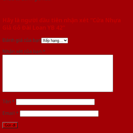
Hãy là người đầu tiên nhận xét “Cửa Nhựa
Giả Gỗ Đài Loan YB 42”
Đánh giá của bạn
Nhận xét của bạn
*
Tên
*
Email
*