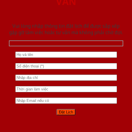
VẤN
Vui lòng nhập thông tin đặt lịch để được sắp xếp
gặp gỡ làm việc hoăc tư vấn mà không phải chờ đợi.