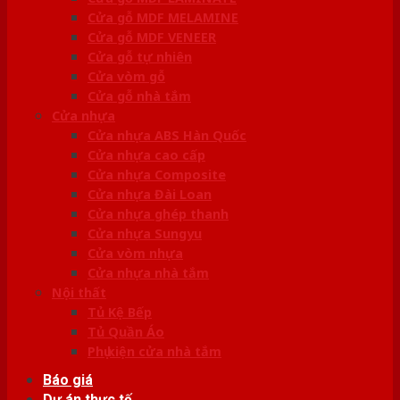
Cửa gỗ MDF MELAMINE
Cửa gỗ MDF VENEER
Cửa gỗ tự nhiên
Cửa vòm gỗ
Cửa gỗ nhà tắm
Cửa nhựa
Cửa nhựa ABS Hàn Quốc
Cửa nhựa cao cấp
Cửa nhựa Composite
Cửa nhựa Đài Loan
Cửa nhựa ghép thanh
Cửa nhựa Sungyu
Cửa vòm nhựa
Cửa nhựa nhà tắm
Nội thất
Tủ Kệ Bếp
Tủ Quần Áo
Phụ kiện cửa nhà tắm
Báo giá
Dự án thực tế