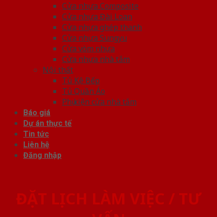
Cửa nhựa Composite
Cửa nhựa Đài Loan
Cửa nhựa ghép thanh
Cửa nhựa Sungyu
Cửa vòm nhựa
Cửa nhựa nhà tắm
Nội thất
Tủ Kệ Bếp
Tủ Quần Áo
Phụ kiện cửa nhà tắm
Báo giá
Dự án thực tế
Tin tức
Liên hệ
Đăng nhập
ĐẶT LỊCH LÀM VIỆC / TƯ