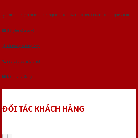
Với kinh nghiệm nhiêu năm nghiên cứu cửa theo tiêu chuẩn công nghệ Châu
Âu.Chúng tôi tự tin là nhà sản xuất & cung cấp hàng đầu tại Việt Nam!
Gửi yêu cầu tư vấn
Tải báo giá tổng hợp
Yêu cầu gọi lại (3 phút)
Dành cho đại lý
ĐỐI TÁC KHÁCH HÀNG