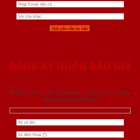
ĐĂNG KÝ NHẬN BÁO GIÁ
Nhập thông tin để nhận được báo giá mới nhât đầy
đủ nhất và chi tiết nhất.