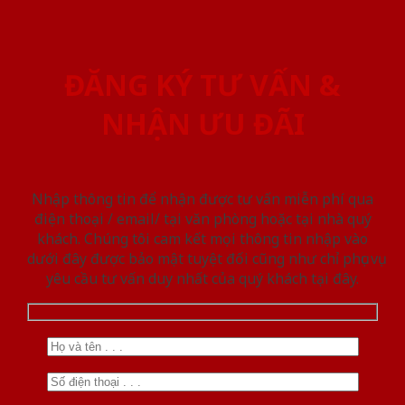
ĐĂNG KÝ TƯ VẤN &
NHẬN ƯU ĐÃI
Nhập thông tin để nhận được tư vấn miễn phí qua
điện thoại / email/ tại văn phòng hoặc tại nhà quý
khách. Chúng tôi cam kết mọi thông tin nhập vào
dưới đây được bảo mật tuyệt đối cũng như chỉ phục vụ
yêu cầu tư vấn duy nhất của quý khách tại đây.