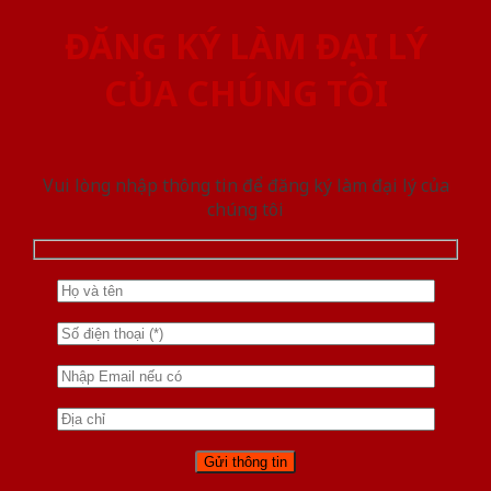
ĐĂNG KÝ LÀM ĐẠI LÝ
CỦA CHÚNG TÔI
Vui lòng nhập thông tin để đăng ký làm đại lý của
chúng tôi