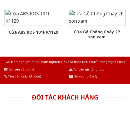
Cửa Gỗ Chống Cháy 2P
Cửa ABS KOS 101F K1129
son xam
Với kinh nghiệm nhiêu năm nghiên cứu cửa theo tiêu chuẩn công nghệ Châu
Âu.Chúng tôi tự tin là nhà sản xuất & cung cấp hàng đầu tại Việt Nam!
Gửi yêu cầu tư vấn
Tải báo giá tổng hợp
Yêu cầu gọi lại (3 phút)
Dành cho đại lý
ĐỐI TÁC KHÁCH HÀNG