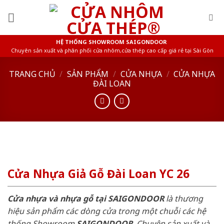
Skip
to
content
HỆ THỐNG SHOWROOM SAIGONDOOR
Chuyên sản xuất và phân phối cửa nhôm,cửa thép cao cấp giá rẻ tại Sài Gòn
TRANG CHỦ
/
SẢN PHẨM
/
CỬA NHỰA
/
CỬA NHỰA
ĐÀI LOAN
Cửa Nhựa Giả Gỗ Đài Loan YC 26
Cửa nhựa và nhựa gỗ tại SAIGONDOOR
là thương
hiệu sản phẩm các dòng cửa trong một chuỗi các hệ
thống Showroom
SAIGONDOOR
. Chuyên sản xuất và