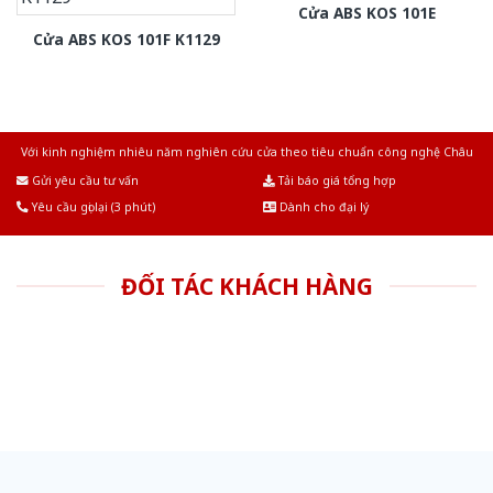
Cửa ABS KOS 101E
Cửa ABS KOS 101F K1129
Với kinh nghiệm nhiêu năm nghiên cứu cửa theo tiêu chuẩn công nghệ Châu
Âu.Chúng tôi tự tin là nhà sản xuất & cung cấp hàng đầu tại Việt Nam!
Gửi yêu cầu tư vấn
Tải báo giá tổng hợp
Yêu cầu gọi lại (3 phút)
Dành cho đại lý
ĐỐI TÁC KHÁCH HÀNG