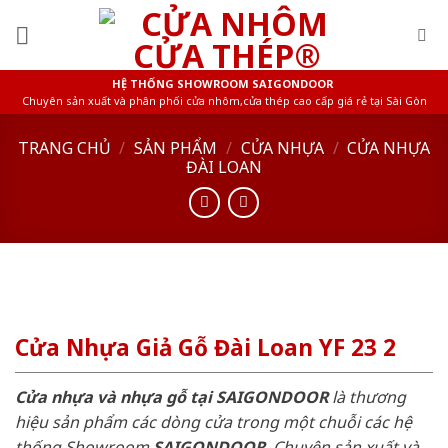
Skip
to
content
HỆ THỐNG SHOWROOM SAIGONDOOR
Chuyên sản xuất và phân phối cửa nhôm,cửa thép cao cấp giá rẻ tại Sài Gòn
TRANG CHỦ
/
SẢN PHẨM
/
CỬA NHỰA
/
CỬA NHỰA
ĐÀI LOAN
Cửa Nhựa Giả Gỗ Đài Loan YF 23 2
Cửa nhựa và nhựa gỗ tại SAIGONDOOR
là thương
hiệu sản phẩm các dòng cửa trong một chuỗi các hệ
thống Showroom
SAIGONDOOR
. Chuyên sản xuất và