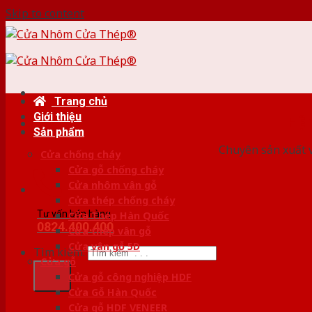
Skip to content
Trang chủ
Giới thiệu
HỆ
Sản phẩm
Chuyên sản xuất v
Cửa chống cháy
Cửa gỗ chống cháy
Cửa nhôm vân gỗ
Cửa thép chống cháy
Tư vấn bán hàng
Cửa Thép Hàn Quốc
0824.400.400
Cửa thép vân gỗ
Cửa vân gỗ 5D
Tìm kiếm:
Cửa gỗ
Cửa gỗ công nghiệp HDF
Cửa Gỗ Hàn Quốc
Cửa gỗ HDF VENEER