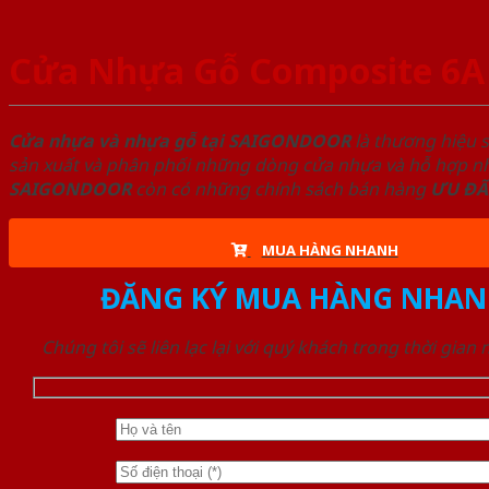
Cửa Nhựa Gỗ Composite 6A 
Cửa nhựa và nhựa gỗ tại SAIGONDOOR
là thương hiệu 
sản xuất và phân phối những dòng cửa nhựa và hỗ hợp nhự
SAIGONDOOR
còn có những chính sách bán hàng
ƯU ĐÃ
MUA HÀNG NHANH
ĐĂNG KÝ MUA HÀNG NHAN
Chúng tôi sẽ liên lạc lại với quý khách trong thời gian