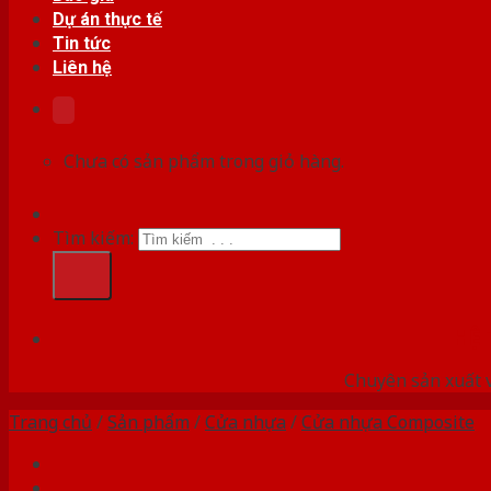
Dự án thực tế
Tin tức
Liên hệ
Chưa có sản phẩm trong giỏ hàng.
Tìm kiếm:
HỆ
Chuyên sản xuất v
Trang chủ
/
Sản phẩm
/
Cửa nhựa
/
Cửa nhựa Composite