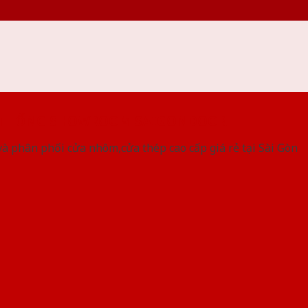
 THỐNG SHOWROOM SAIGONDOOR
à phân phối cửa nhôm,cửa thép cao cấp giá rẻ tại Sài Gòn