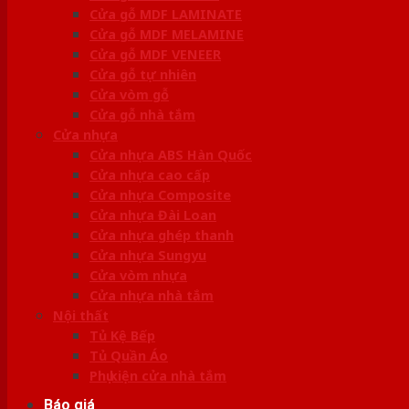
Cửa gỗ MDF LAMINATE
Cửa gỗ MDF MELAMINE
Cửa gỗ MDF VENEER
Cửa gỗ tự nhiên
Cửa vòm gỗ
Cửa gỗ nhà tắm
Cửa nhựa
Cửa nhựa ABS Hàn Quốc
Cửa nhựa cao cấp
Cửa nhựa Composite
Cửa nhựa Đài Loan
Cửa nhựa ghép thanh
Cửa nhựa Sungyu
Cửa vòm nhựa
Cửa nhựa nhà tắm
Nội thất
Tủ Kệ Bếp
Tủ Quần Áo
Phụ kiện cửa nhà tắm
Báo giá