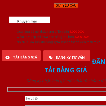
Khuyến mại
Quà tặng đồ nội thất trang trí lên đến
1.000.000đ
Giảm trực tiếp khi mua đơn hàng lớn hơn
3.000.000đ
Nhiều ưu đãi lớn khi đăng ký tài khoản thành viên thân thiết
TẢI BẢNG GIÁ
ĐĂNG KÝ TƯ VẤN
ĐĂN
TẢI BẢNG GIÁ
Đăng ký nhận báo giá mới nhất từ chúng tôi