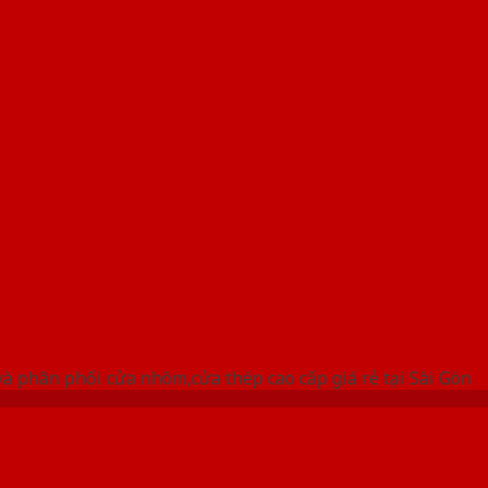
 THỐNG SHOWROOM SAIGONDOOR
à phân phối cửa nhôm,cửa thép cao cấp giá rẻ tại Sài Gòn