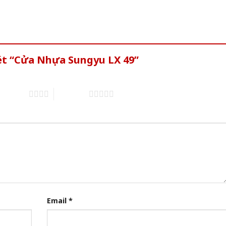
ét “Cửa Nhựa Sungyu LX 49”
of 5 stars
5 of 5 stars
Email
*