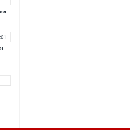
eer
01