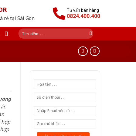
OR
Tư vấn bán hàng
0824.400.400
 rẻ tại Sài Gòn
Tìm
kiếm:
hương
các
ản
ỗ hợp
 hợp