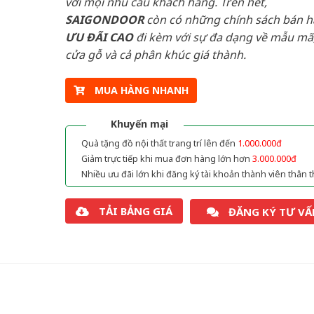
với mọi nhu cầu khách hàng. Trên hết,
SAIGONDOOR
còn có những chính sách bán 
ƯU ĐÃI
CAO
đi kèm với sự đa dạng về mẫu mã,
cửa gỗ và cả phân khúc giá thành.
MUA HÀNG NHANH
Khuyến mại
Quà tặng đồ nội thất trang trí lên đến
1.000.000đ
Giảm trực tiếp khi mua đơn hàng lớn hơn
3.000.000đ
Nhiều ưu đãi lớn khi đăng ký tài khoản thành viên thân t
TẢI BẢNG GIÁ
ĐĂNG KÝ TƯ VẤ