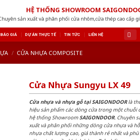
HỆ THỐNG SHOWROOM SAIGONDO
Chuyên sản xuất và phân phối cửa nhôm,cửa thép cao cấp giá
BÁO GIÁ
DỰ ÁN THỰC TẾ
TIN TỨC
LIÊN HỆ
HỰA
/
CỬA NHỰA COMPOSITE
Cửa Nhựa Sungyu LX 49
Cửa nhựa và nhựa gỗ tại SAIGONDOOR
là t
hiệu sản phẩm các dòng cửa trong một chuỗi 
hệ thống Showroom
SAIGONDOOR
. Chuyên s
xuất và phân phối những dòng cửa nhựa và h
nhựa chất lượng cao, giá thành rẻ nhất và phù