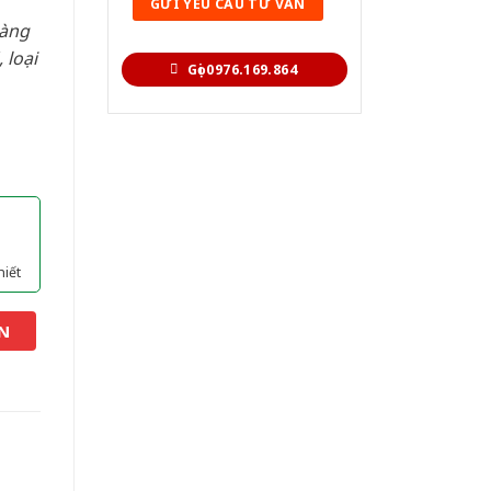
hàng
 loại
Gọi 0976.169.864
hiết
N