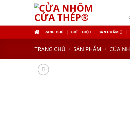
Skip
to
content
TRANG CHỦ
GIỚI THIỆU
SẢN PHẨM
TRANG CHỦ
/
SẢN PHẨM
/
CỬA N