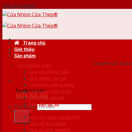
Skip to content
Trang chủ
Giới thiệu
HỆ
Sản phẩm
Chuyên sản xuất v
Cửa chống cháy
Cửa gỗ chống cháy
Cửa nhôm vân gỗ
Cửa thép chống cháy
Tư vấn bán hàng
Cửa Thép Hàn Quốc
0824.400.400
Cửa thép vân gỗ
Cửa vân gỗ 5D
Tìm kiếm:
Cửa gỗ
Cửa gỗ công nghiệp HDF
Cửa Gỗ Hàn Quốc
Cửa gỗ HDF VENEER