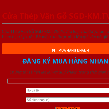
Cửa Thép Vân Gỗ SGD-KM.T
Cửa Thép Vân Gỗ SGD-KM.TVG-4C.7 là loại cửa được làm từ
hoen gỉ, trầy xước. Bề mặt cửa được phủ lớp giả vân gỗ gi
MUA HÀNG NHANH
ĐĂNG KÝ MUA HÀNG NHAN
Chúng tôi sẽ liên lạc lại với quý khách trong thời gian