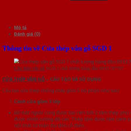
Mô tả
Đánh giá (0)
Thông tin về Cửa thép vân gỗ SGD 1
Cửa thép vân gỗ
SGD 1 chất lượng hàng đầu 0933.707707
CỬA THÉP VÂN GỖ
– CẤU TẠO VÀ SỬ DỤNG
Cấu tạo cửa thép chống cháy gồm 5 bộ phận như sau:
Cánh cửa
gồm 3 lớp
Bề mặt ngoài cùng được tạo nên bởi 2 tấm thép phủ vâ
được nhiệt cường độ cao. Thép tấm được làm cánh p
nội thất từ hiện đại đến cổ điển.