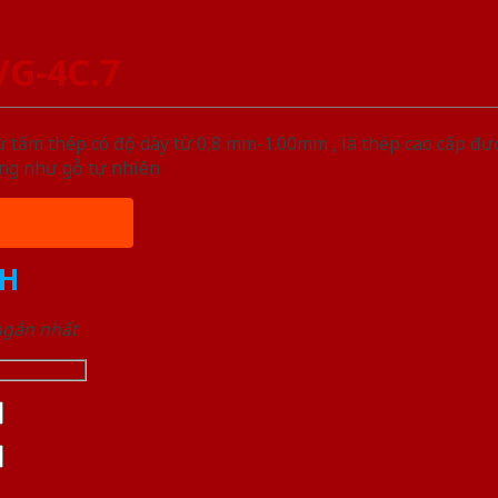
VG-4C.7
 tấm thép có độ dày từ 0,8 mm-1.00mm , là thép cao cấp đư
ống như gỗ tự nhiên
H
 ngắn nhất