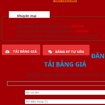
Khuyến mại
Quà tặng đồ nội thất trang trí lên đến
1.000.000đ
Giảm trực tiếp khi mua đơn hàng lớn hơn
3.000.000đ
Nhiều ưu đãi lớn khi đăng ký tài khoản thành viên thân thiết
TẢI BẢNG GIÁ
ĐĂNG KÝ TƯ VẤN
ĐĂN
TẢI BẢNG GIÁ
Đăng ký nhận báo giá mới nhất từ chúng tôi