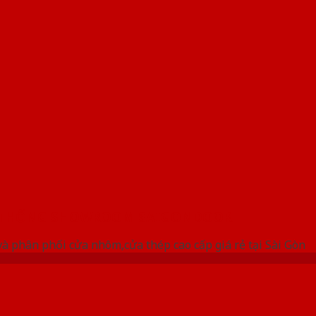
 THỐNG SHOWROOM SAIGONDOOR
à phân phối cửa nhôm,cửa thép cao cấp giá rẻ tại Sài Gòn