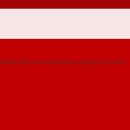
 THỐNG SHOWROOM SAIGONDOOR
à phân phối cửa nhôm,cửa thép cao cấp giá rẻ tại Sài Gòn