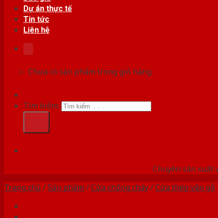
Dự án thực tế
Tin tức
Liên hệ
Chưa có sản phẩm trong giỏ hàng.
Tìm kiếm:
HỆ
Chuyên sản xuất v
Trang chủ
/
Sản phẩm
/
Cửa chống cháy
/
Cửa thép vân gỗ