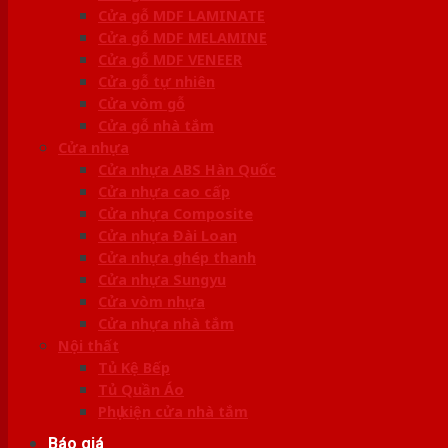
Cửa gỗ MDF LAMINATE
Cửa gỗ MDF MELAMINE
Cửa gỗ MDF VENEER
Cửa gỗ tự nhiên
Cửa vòm gỗ
Cửa gỗ nhà tắm
Cửa nhựa
Cửa nhựa ABS Hàn Quốc
Cửa nhựa cao cấp
Cửa nhựa Composite
Cửa nhựa Đài Loan
Cửa nhựa ghép thanh
Cửa nhựa Sungyu
Cửa vòm nhựa
Cửa nhựa nhà tắm
Nội thất
Tủ Kệ Bếp
Tủ Quần Áo
Phụ kiện cửa nhà tắm
Báo giá