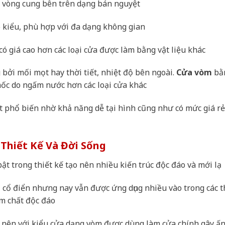
h vòng cung bên trên dạng bán nguyệt
o kiểu, phù hợp với đa dạng không gian
ó giá cao hơn các loại cửa được làm bằng vật liệu khác
bởi mối mọt hay thời tiết, nhiệt độ bên ngoài.
Cửa vòm
bằ
mốc do ngấm nước hơn các loại cửa khác
t phổ biến nhờ khả năng dễ tại hình cũng như có mức giá r
Thiết Kế Và Đời Sống
ật trong thiết kế tạo nên nhiều kiến trúc độc đáo và mới lạ
i cổ điển nhưng nay vẫn được ứng dụng nhiều vào trong các t
m chất độc đáo
n nên với kiểu cửa dạng vòm được dùng làm cửa chính gây ấ