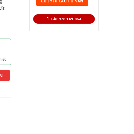
g
ất.
Gọi 0976.169.864
hiết
N