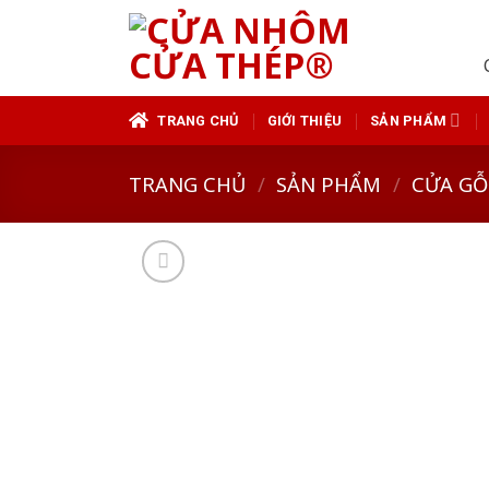
Skip
to
content
TRANG CHỦ
GIỚI THIỆU
SẢN PHẨM
TRANG CHỦ
/
SẢN PHẨM
/
CỬA GỖ