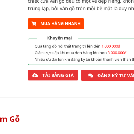
chiếc cửa vân gỗ đều có một vẻ đẹp riêng, khôn
trùng lặp, bởi vân gỗ trên mỗi bề mặt là duy nh
MUA HÀNG NHANH
Khuyến mại
Quà tặng đồ nội thất trang trí lên đến
1.000.000đ
Giảm trực tiếp khi mua đơn hàng lớn hơn
3.000.000đ
Nhiều ưu đãi lớn khi đăng ký tài khoản thành viên thân t
TẢI BẢNG GIÁ
ĐĂNG KÝ TƯ VẤ
òm Gỗ