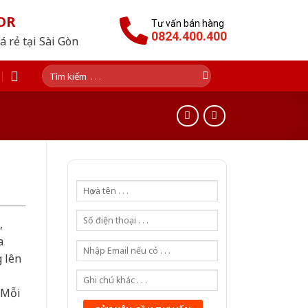
OR
Tư vấn bán hàng
0824.400.400
 rẻ tại Sài Gòn
Tìm
kiếm:
,
a
g lên
 Mỗi