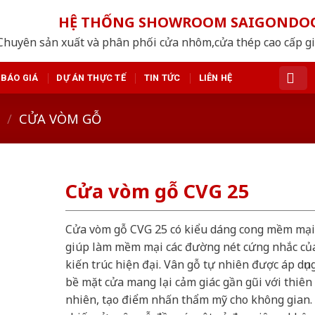
HỆ THỐNG SHOWROOM SAIGONDO
Chuyên sản xuất và phân phối cửa nhôm,cửa thép cao cấp giá
BÁO GIÁ
DỰ ÁN THỰC TẾ
TIN TỨC
LIÊN HỆ
/
CỬA VÒM GỖ
Cửa vòm gỗ CVG 25
Cửa vòm gỗ CVG 25 có kiểu dáng cong mềm mại
giúp làm mềm mại các đường nét cứng nhắc củ
kiến trúc hiện đại. Vân gỗ tự nhiên được áp dụn
bề mặt cửa mang lại cảm giác gần gũi với thiên
nhiên, tạo điểm nhấn thẩm mỹ cho không gian.