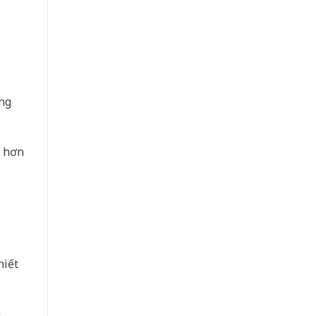
ng
ẻ hơn
hiết
n