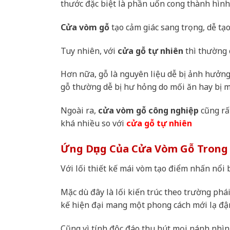
thước đặc biệt là phần uốn cong thành hìn
Cửa vòm gỗ
tạo cảm giác sang trọng, dễ tạ
Tuy nhiên, với
cửa gỗ tự nhiên
thì thường c
Hơn nữa, gỗ là nguyên liệu dễ bị ảnh hưởng 
gỗ thường dễ bị hư hỏng do mối ăn hay bị 
Ngoài ra,
cửa vòm gỗ công nghiệp
cũng rấ
khá nhiều so với
cửa gỗ tự nhiên
Ứng Dụng Của Cửa Vòm Gỗ Trong 
Với lối thiết kế mái vòm tạo điểm nhấn nổi b
Mặc dù đây là lối kiến trúc theo trường phá
kế hiện đại mang một phong cách mới lạ đậ
Cũng vì tính độc đáo thu hút mọi nánh nhì