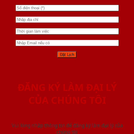
ĐĂNG KÝ LÀM ĐẠI LÝ
CỦA CHÚNG TÔI
Vui lòng nhập thông tin để đăng ký làm đại lý của
chúng tôi