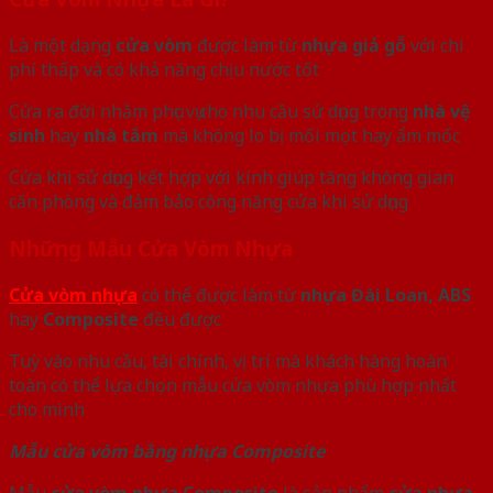
Là một dạng
cửa vòm
được làm từ
nhựa giả gỗ
với chi
phí thấp và có khả năng chịu nước tốt
Cửa ra đời nhằm phục vụ cho nhu cầu sử dụng trong
nhà vệ
sinh
hay
nhà tắm
mà không lo bị mối mọt hay ẩm mốc
Cửa khi sử dụng kết hợp với kính giúp tăng không gian
căn phòng và đảm bảo công năng cửa khi sử dụng
Những Mẫu Cửa Vòm Nhựa
Cửa vòm nhựa
có thể được làm từ
nhựa Đài Loan, ABS
hay
Composite
đều được
Tuỳ vào nhu cầu, tài chính, vị trí mà khách hàng hoàn
toàn có thể lựa chọn mẫu cửa vòm nhựa phù hợp nhất
cho mình
Mẫu cửa vòm bằng nhựa Composite
Mẫu
cửa vòm nhựa Composite
là sản phẩm
cửa nhựa