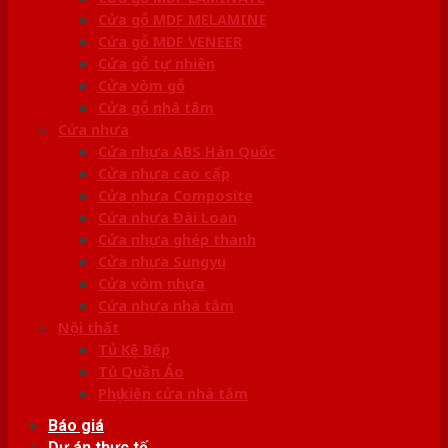
Cửa gỗ MDF MELAMINE
Cửa gỗ MDF VENEER
Cửa gỗ tự nhiên
Cửa vòm gỗ
Cửa gỗ nhà tắm
Cửa nhựa
Cửa nhựa ABS Hàn Quốc
Cửa nhựa cao cấp
Cửa nhựa Composite
Cửa nhựa Đài Loan
Cửa nhựa ghép thanh
Cửa nhựa Sungyu
Cửa vòm nhựa
Cửa nhựa nhà tắm
Nội thất
Tủ Kệ Bếp
Tủ Quần Áo
Phụ kiện cửa nhà tắm
Báo giá
Dự án thực tế