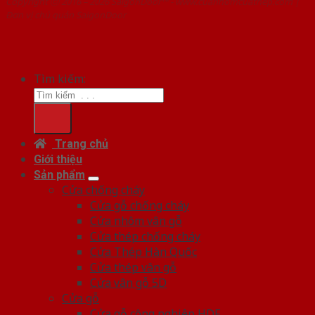
Copyright ⓒ 2016 – 2026 SaigonDoor™ - www.cuanhomcuathep.com |
Đơn vị chủ quản SaigonDoor
Tìm kiếm:
Trang chủ
Giới thiệu
Sản phẩm
Cửa chống cháy
Cửa gỗ chống cháy
Cửa nhôm vân gỗ
Cửa thép chống cháy
Cửa Thép Hàn Quốc
Cửa thép vân gỗ
Cửa vân gỗ 5D
Cửa gỗ
Cửa gỗ công nghiệp HDF