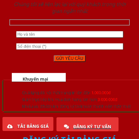
Chúng tôi sẽ liên lạc lại với quý khách trong thời
gian ngắn nhất
Khuyến mại
Quà tặng đồ nội thất trang trí lên đến
1.000.000đ
Giảm trực tiếp khi mua đơn hàng lớn hơn
3.000.000đ
Nhiều ưu đãi lớn khi đăng ký tài khoản thành viên thân thiết
TẢI BẢNG GIÁ
ĐĂNG KÝ TƯ VẤN