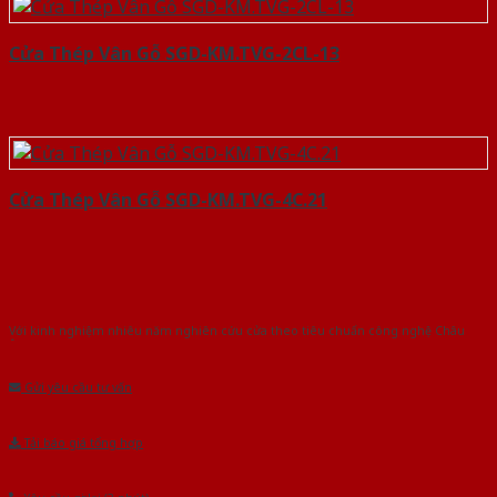
Cửa Thép Vân Gỗ SGD-KM.TVG-2CL-13
Cửa Thép Vân Gỗ SGD-KM.TVG-4C.21
Với kinh nghiệm nhiêu năm nghiên cứu cửa theo tiêu chuẩn công nghệ Châu
Âu.Chúng tôi tự tin là nhà sản xuất & cung cấp hàng đầu tại Việt Nam!
Gửi yêu cầu tư vấn
Tải báo giá tổng hợp