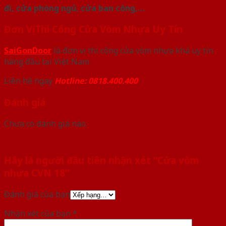
đi, cửa phòng ngủ, cửa ban công,…
Đơn Vị Thi Công Cửa Vòm Nhựa Uy Tín
SaiGonDoor
là đơn vị thi công cửa vòm nhựa khá uy tín
hàng đầu tại Việt Nam
Liên hệ ngay
Hotline: 0818.400.400
Đánh giá
Chưa có đánh giá nào.
Hãy là người đầu tiên nhận xét “Cửa vòm
nhựa CVN 18”
Đánh giá của bạn
Nhận xét của bạn
*