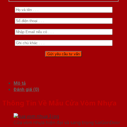
Mô tả
Đánh giá (0)
Thông Tin Về Mẫu Cửa Vòm Nhựa
Cửa vòm nhựa hiện đại và sang trọng SaiGonDoor