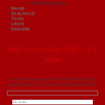
Phụ kiện cửa nhà tắm
Báo giá
Dự án thực tế
Tin tức
Liên hệ
Đăng nhập
ĐẶT LỊCH LÀM VIỆC / TƯ
VẤN
Vui lòng nhập thông tin đặt lịch để được sắp xếp
gặp gỡ làm việc hoăc tư vấn mà không phải chờ đợi.