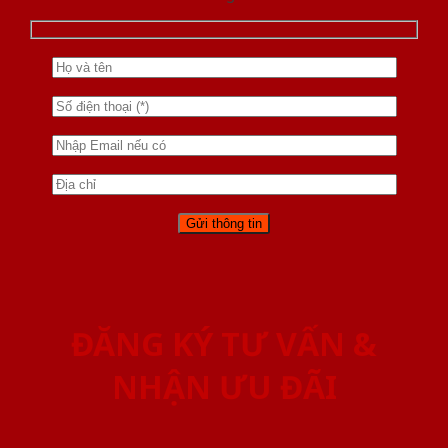
ĐĂNG KÝ TƯ VẤN &
NHẬN ƯU ĐÃI