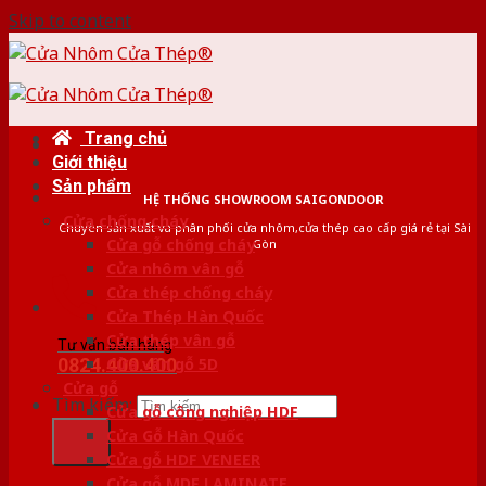
Skip to content
Trang chủ
Giới thiệu
Sản phẩm
HỆ THỐNG SHOWROOM SAIGONDOOR
Cửa chống cháy
Chuyên sản xuất và phân phối cửa nhôm,cửa thép cao cấp giá rẻ tại Sài
Cửa gỗ chống cháy
Gòn
Cửa nhôm vân gỗ
Cửa thép chống cháy
Cửa Thép Hàn Quốc
Cửa thép vân gỗ
Tư vấn bán hàng
0824.400.400
Cửa vân gỗ 5D
Cửa gỗ
Tìm kiếm:
Cửa gỗ công nghiệp HDF
Cửa Gỗ Hàn Quốc
Cửa gỗ HDF VENEER
Cửa gỗ MDF LAMINATE