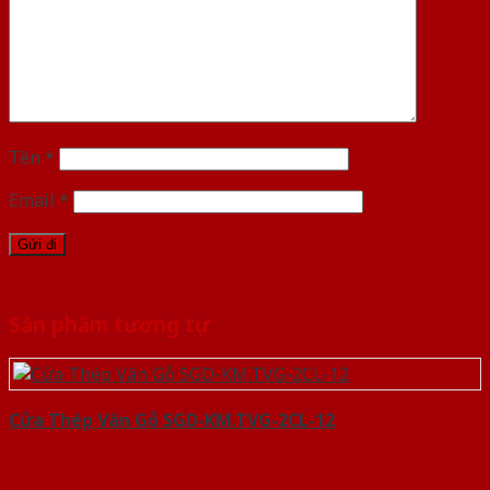
Tên
*
Email
*
Sản phẩm tương tự
Cửa Thép Vân Gỗ SGD-KM.TVG-2CL-12