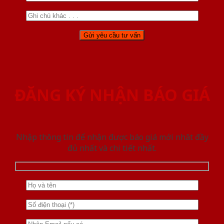
ĐĂNG KÝ NHẬN BÁO GIÁ
Nhập thông tin để nhận được báo giá mới nhât đầy
đủ nhất và chi tiết nhất.