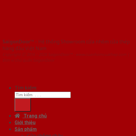
SaigonDoor™
- Hệ thống Showroom cửa nhôm cửa thép
hàng đầu Việt Nam
Copyright ⓒ 2016 – 2026 SaigonDoor™ - www.cuanhomcuathep.com |
Đơn vị chủ quản SaigonDoor
Tìm kiếm:
Trang chủ
Giới thiệu
Sản phẩm
Cửa chống cháy