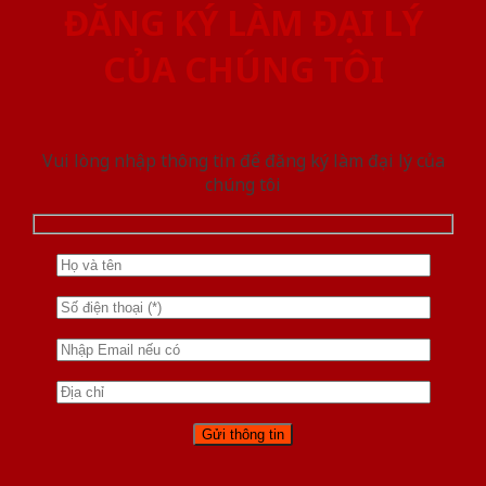
ĐĂNG KÝ LÀM ĐẠI LÝ
CỦA CHÚNG TÔI
Vui lòng nhập thông tin để đăng ký làm đại lý của
chúng tôi