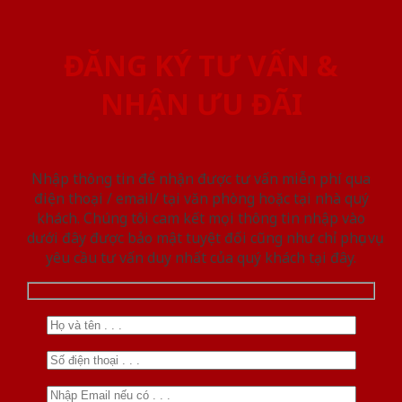
ĐĂNG KÝ TƯ VẤN &
NHẬN ƯU ĐÃI
Nhập thông tin để nhận được tư vấn miễn phí qua
điện thoại / email/ tại văn phòng hoặc tại nhà quý
khách. Chúng tôi cam kết mọi thông tin nhập vào
dưới đây được bảo mật tuyệt đối cũng như chỉ phục vụ
yêu cầu tư vấn duy nhất của quý khách tại đây.