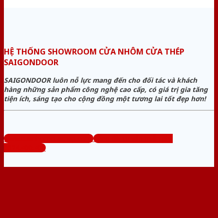
HỆ THỐNG SHOWROOM CỬA NHÔM CỬA THÉP
SAIGONDOOR
SAIGONDOOR luôn nỗ lực mang đến cho đối tác và khách
hàng những sản phẩm công nghệ cao cấp, có giá trị gia tăng
tiện ích, sáng tạo cho cộng đồng một tương lai tốt đẹp hơn!
www.cuanhomcuathep.com
Tổng đài tư vấn miễn phí:
0824.400.400