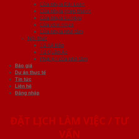
Cửa nhựa Đài Loan
Cửa nhựa ghép thanh
Cửa nhựa Sungyu
Cửa vòm nhựa
Cửa nhựa nhà tắm
Nội thất
Tủ Kệ Bếp
Tủ Quần Áo
Phụ kiện cửa nhà tắm
Báo giá
Dự án thực tế
Tin tức
Liên hệ
Đăng nhập
ĐẶT LỊCH LÀM VIỆC / TƯ
VẤN