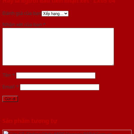
Hãy là người đầu tiên nhận xét “LX05 04”
Đánh giá của bạn
Nhận xét của bạn
*
Tên
*
Email
*
Sản phẩm tương tự