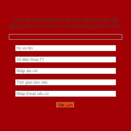
Vui lòng nhập thông tin đặt lịch để được sắp xếp
gặp gỡ làm việc hoăc tư vấn mà không phải chờ đợi.