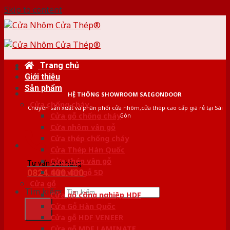
Skip to content
Trang chủ
Giới thiệu
Sản phẩm
HỆ THỐNG SHOWROOM SAIGONDOOR
Cửa chống cháy
Chuyên sản xuất và phân phối cửa nhôm,cửa thép cao cấp giá rẻ tại Sài
Cửa gỗ chống cháy
Gòn
Cửa nhôm vân gỗ
Cửa thép chống cháy
Cửa Thép Hàn Quốc
Cửa thép vân gỗ
Tư vấn bán hàng
0824.400.400
Cửa vân gỗ 5D
Cửa gỗ
Tìm kiếm:
Cửa gỗ công nghiệp HDF
Cửa Gỗ Hàn Quốc
Cửa gỗ HDF VENEER
Cửa gỗ MDF LAMINATE