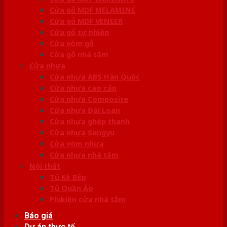
Cửa gỗ MDF MELAMINE
Cửa gỗ MDF VENEER
Cửa gỗ tự nhiên
Cửa vòm gỗ
Cửa gỗ nhà tắm
Cửa nhựa
Cửa nhựa ABS Hàn Quốc
Cửa nhựa cao cấp
Cửa nhựa Composite
Cửa nhựa Đài Loan
Cửa nhựa ghép thanh
Cửa nhựa Sungyu
Cửa vòm nhựa
Cửa nhựa nhà tắm
Nội thất
Tủ Kệ Bếp
Tủ Quần Áo
Phụ kiện cửa nhà tắm
Báo giá
Dự án thực tế