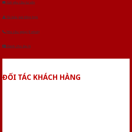
Gửi yêu cầu tư vấn
Tải báo giá tổng hợp
Yêu cầu gọi lại (3 phút)
Dành cho đại lý
ĐỐI TÁC KHÁCH HÀNG