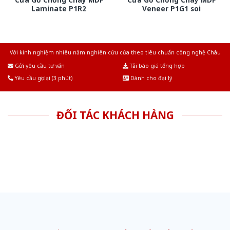
Laminate P1R2
Veneer P1G1 soi
Với kinh nghiệm nhiêu năm nghiên cứu cửa theo tiêu chuẩn công nghệ Châu
Âu.Chúng tôi tự tin là nhà sản xuất & cung cấp hàng đầu tại Việt Nam!
Gửi yêu cầu tư vấn
Tải báo giá tổng hợp
Yêu cầu gọi lại (3 phút)
Dành cho đại lý
ĐỐI TÁC KHÁCH HÀNG