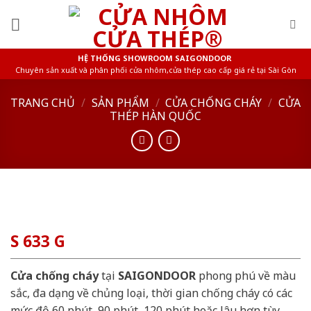
Skip
to
content
HỆ THỐNG SHOWROOM SAIGONDOOR
Chuyên sản xuất và phân phối cửa nhôm,cửa thép cao cấp giá rẻ tại Sài Gòn
TRANG CHỦ
/
SẢN PHẨM
/
CỬA CHỐNG CHÁY
/
CỬA
THÉP HÀN QUỐC
S 633 G
Cửa chống cháy
tại
SAIGONDOOR
phong phú về màu
sắc, đa dạng về chủng loại, thời gian chống cháy có các
mức độ 60 phút, 90 phút, 120 phút hoặc lâu hơn tùy