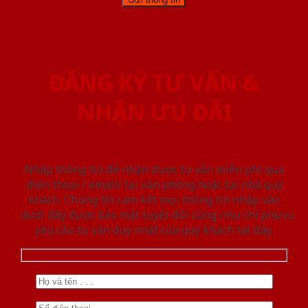
ĐĂNG KÝ TƯ VẤN &
NHẬN ƯU ĐÃI
Nhập thông tin để nhận được tư vấn miễn phí qua
điện thoại / email/ tại văn phòng hoặc tại nhà quý
khách. Chúng tôi cam kết mọi thông tin nhập vào
dưới đây được bảo mật tuyệt đối cũng như chỉ phục vụ
yêu cầu tư vấn duy nhất của quý khách tại đây.