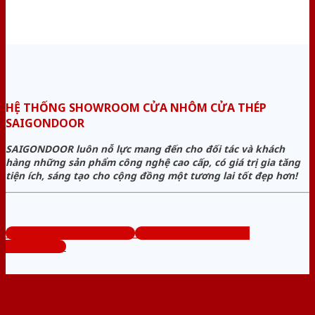
HỆ THỐNG SHOWROOM CỬA NHÔM CỬA THÉP
SAIGONDOOR
SAIGONDOOR luôn nỗ lực mang đến cho đối tác và khách
hàng những sản phẩm công nghệ cao cấp, có giá trị gia tăng
tiện ích, sáng tạo cho cộng đồng một tương lai tốt đẹp hơn!
www.cuanhomcuathep.com
Tổng đài tư vấn miễn phí:
0824.400.400