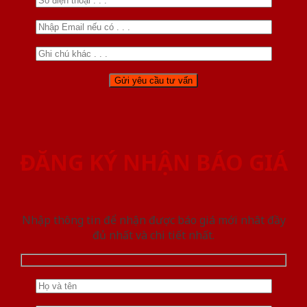
ĐĂNG KÝ NHẬN BÁO GIÁ
Nhập thông tin để nhận được báo giá mới nhât đầy
đủ nhất và chi tiết nhất.