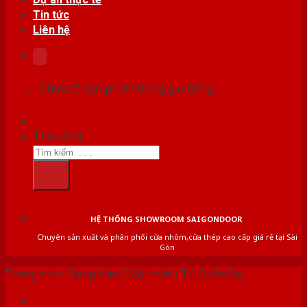
Tin tức
Liên hệ
Chưa có sản phẩm trong giỏ hàng.
Tìm kiếm:
HỆ THỐNG SHOWROOM SAIGONDOOR
Chuyên sản xuất và phân phối cửa nhôm,cửa thép cao cấp giá rẻ tại Sài
Gòn
Trang chủ
/
Sản phẩm
/
Nội thất
/
Tủ Quần Áo