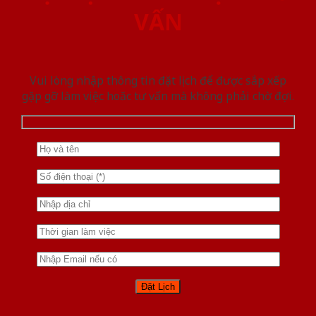
VẤN
Vui lòng nhập thông tin đặt lịch để được sắp xếp
gặp gỡ làm việc hoăc tư vấn mà không phải chờ đợi.