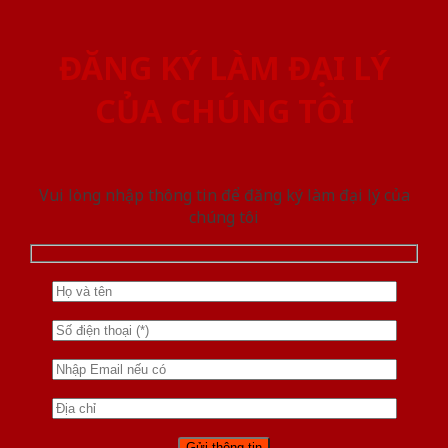
ĐĂNG KÝ LÀM ĐẠI LÝ
CỦA CHÚNG TÔI
Vui lòng nhập thông tin để đăng ký làm đại lý của
chúng tôi