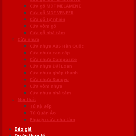
Cửa gỗ MDF MELAMINE
Cửa gỗ MDF VENEER
Cửa gỗ tự nhiên
Cửa vòm gỗ
Cửa gỗ nhà tắm
Cửa nhựa
Cửa nhựa ABS Hàn Quốc
Cửa nhựa cao cấp
Cửa nhựa Composite
Cửa nhựa Đài Loan
Cửa nhựa ghép thanh
Cửa nhựa Sungyu
Cửa vòm nhựa
Cửa nhựa nhà tắm
Nội thất
Tủ Kệ Bếp
Tủ Quần Áo
Phụ kiện cửa nhà tắm
Báo giá
Dự án thực tế