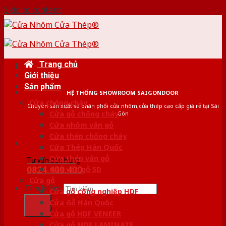
Skip to content
Trang chủ
Giới thiệu
Sản phẩm
HỆ THỐNG SHOWROOM SAIGONDOOR
Cửa chống cháy
Chuyên sản xuất và phân phối cửa nhôm,cửa thép cao cấp giá rẻ tại Sài
Cửa gỗ chống cháy
Gòn
Cửa nhôm vân gỗ
Cửa thép chống cháy
Cửa Thép Hàn Quốc
Cửa thép vân gỗ
Tư vấn bán hàng
0824.400.400
Cửa vân gỗ 5D
Cửa gỗ
Tìm kiếm:
Cửa gỗ công nghiệp HDF
Cửa Gỗ Hàn Quốc
Cửa gỗ HDF VENEER
Cửa gỗ MDF LAMINATE