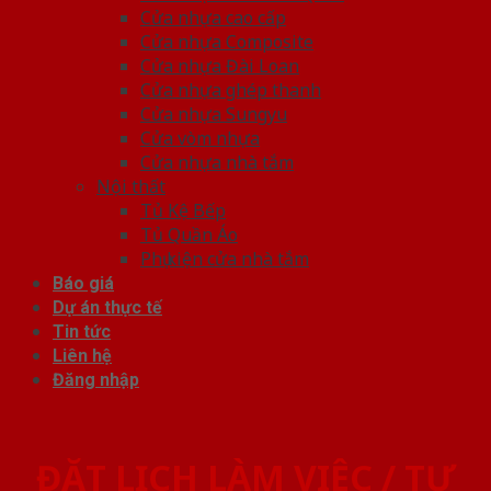
Cửa nhựa cao cấp
Cửa nhựa Composite
Cửa nhựa Đài Loan
Cửa nhựa ghép thanh
Cửa nhựa Sungyu
Cửa vòm nhựa
Cửa nhựa nhà tắm
Nội thất
Tủ Kệ Bếp
Tủ Quần Áo
Phụ kiện cửa nhà tắm
Báo giá
Dự án thực tế
Tin tức
Liên hệ
Đăng nhập
ĐẶT LỊCH LÀM VIỆC / TƯ