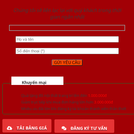
Chúng tôi sẽ liên lạc lại với quý khách trong thời
gian ngắn nhất
Khuyến mại
Quà tặng đồ nội thất trang trí lên đến
1.000.000đ
Giảm trực tiếp khi mua đơn hàng lớn hơn
3.000.000đ
Nhiều ưu đãi lớn khi đăng ký tài khoản thành viên thân thiết
TẢI BẢNG GIÁ
ĐĂNG KÝ TƯ VẤN