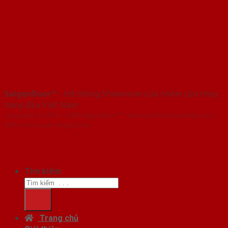
SaigonDoor™
- Hệ thống Showroom cửa nhôm cửa thép
hàng đầu Việt Nam
Copyright ⓒ 2016 – 2026 SaigonDoor™ - www.cuanhomcuathep.com |
Đơn vị chủ quản SaigonDoor
Tìm kiếm:
Trang chủ