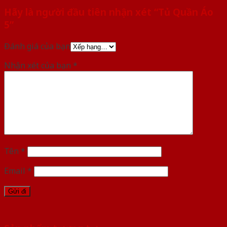
Hãy là người đầu tiên nhận xét “Tủ Quần Áo
5”
Đánh giá của bạn
Nhận xét của bạn
*
Tên
*
Email
*