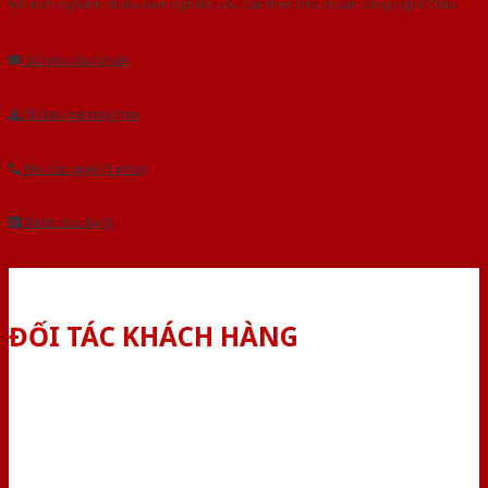
Với kinh nghiệm nhiêu năm nghiên cứu cửa theo tiêu chuẩn công nghệ Châu
Âu.Chúng tôi tự tin là nhà sản xuất & cung cấp hàng đầu tại Việt Nam!
Gửi yêu cầu tư vấn
Tải báo giá tổng hợp
Yêu cầu gọi lại (3 phút)
Dành cho đại lý
ĐỐI TÁC KHÁCH HÀNG