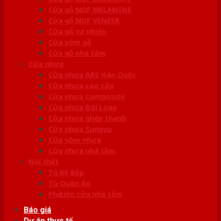
Cửa gỗ MDF MELAMINE
Cửa gỗ MDF VENEER
Cửa gỗ tự nhiên
Cửa vòm gỗ
Cửa gỗ nhà tắm
Cửa nhựa
Cửa nhựa ABS Hàn Quốc
Cửa nhựa cao cấp
Cửa nhựa Composite
Cửa nhựa Đài Loan
Cửa nhựa ghép thanh
Cửa nhựa Sungyu
Cửa vòm nhựa
Cửa nhựa nhà tắm
Nội thất
Tủ Kệ Bếp
Tủ Quần Áo
Phụ kiện cửa nhà tắm
Báo giá
Dự án thực tế