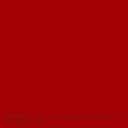
SaigonDoor™
- Hệ thống Showroom cửa nhôm cửa thép
hàng đầu Việt Nam
Copyright ⓒ 2016 – 2026 SaigonDoor™ - www.cuanhomcuathep.com |