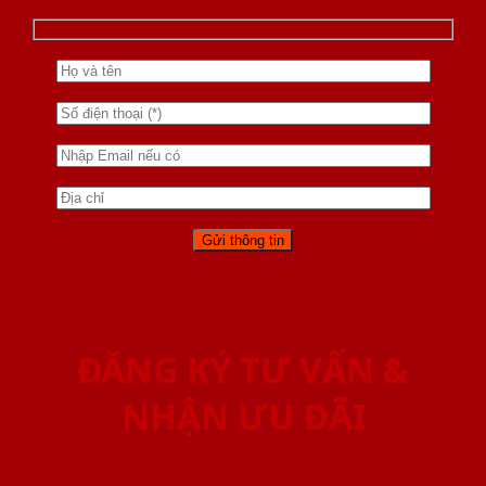
ĐĂNG KÝ TƯ VẤN &
NHẬN ƯU ĐÃI