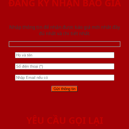
ĐĂNG KÝ NHẬN BÁO GIÁ
Nhập thông tin để nhận được báo giá mới nhât đầy
đủ nhất và chi tiết nhất.
YÊU CẦU GỌI LẠI