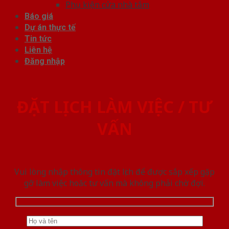
Phụ kiện cửa nhà tắm
Báo giá
Dự án thực tế
Tin tức
Liên hệ
Đăng nhập
ĐẶT LỊCH LÀM VIỆC / TƯ
VẤN
Vui lòng nhập thông tin đặt lịch để được sắp xếp gặp
gỡ làm việc hoăc tư vấn mà không phải chờ đợi.