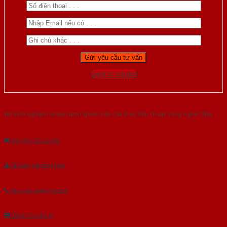
Gọi 0976.169.864
Với kinh nghiệm nhiêu năm nghiên cứu cửa theo tiêu chuẩn công nghệ Châu
Âu.Chúng tôi tự tin là nhà sản xuất & cung cấp hàng đầu tại Việt Nam!
Gửi yêu cầu tư vấn
Tải báo giá tổng hợp
Yêu cầu gọi lại (3 phút)
Dành cho đại lý