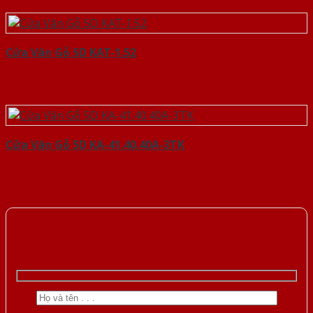
Cửa Vân Gỗ 5D KAT-1.52
Cửa Vân Gỗ 5D KA-41.40.40A-3TK