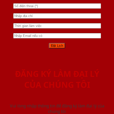
ĐĂNG KÝ LÀM ĐẠI LÝ
CỦA CHÚNG TÔI
Vui lòng nhập thông tin để đăng ký làm đại lý của
chúng tôi