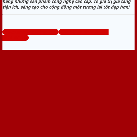
hàng những sản phẩm công nghệ cao cấp, có giá trị gia tăng
tiện ích, sáng tạo cho cộng đồng một tương lai tốt đẹp hơn!
www.cuanhomcuathep.com
Tổng đài tư vấn miễn phí:
0824.400.400