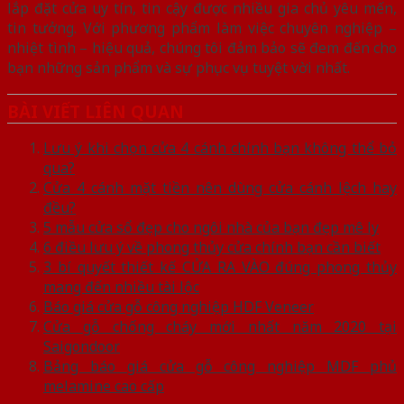
lắp đặt cửa uy tín, tin cậy được nhiều gia chủ yêu mến,
tin tưởng. Với phương phẩm làm việc chuyên nghiệp –
nhiệt tình – hiệu quả, chúng tôi đảm bảo sẽ đem đến cho
bạn những sản phẩm và sự phục vụ tuyệt vời nhất.
BÀI VIẾT LIÊN QUAN
Lưu ý khi chọn cửa 4 cánh chính bạn không thể bỏ
qua?
Cửa 4 cánh mặt tiền nên dùng cửa cánh lệch hay
đều?
5 mẫu cửa sổ đẹp cho ngôi nhà của bạn đẹp mê ly
6 điều lưu ý về phong thủy cửa chính bạn cần biết
3 bí quyết thiết kế CỬA RA VÀO đúng phong thủy
mang đến nhiều tài lộc
Báo giá cửa gỗ công nghiệp HDF Veneer
Cửa gỗ chống cháy mới nhất năm 2020 tại
Saigondoor
Bảng báo giá cửa gỗ công nghiệp MDF phủ
melamine cao cấp