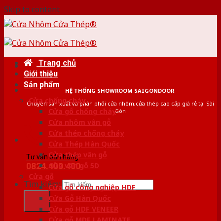
Skip to content
Trang chủ
Giới thiệu
Sản phẩm
HỆ THỐNG SHOWROOM SAIGONDOOR
Cửa chống cháy
Chuyên sản xuất và phân phối cửa nhôm,cửa thép cao cấp giá rẻ tại Sài
Cửa gỗ chống cháy
Gòn
Cửa nhôm vân gỗ
Cửa thép chống cháy
Cửa Thép Hàn Quốc
Cửa thép vân gỗ
Tư vấn bán hàng
0824.400.400
Cửa vân gỗ 5D
Cửa gỗ
Tìm kiếm:
Cửa gỗ công nghiệp HDF
Cửa Gỗ Hàn Quốc
Cửa gỗ HDF VENEER
Cửa gỗ MDF LAMINATE