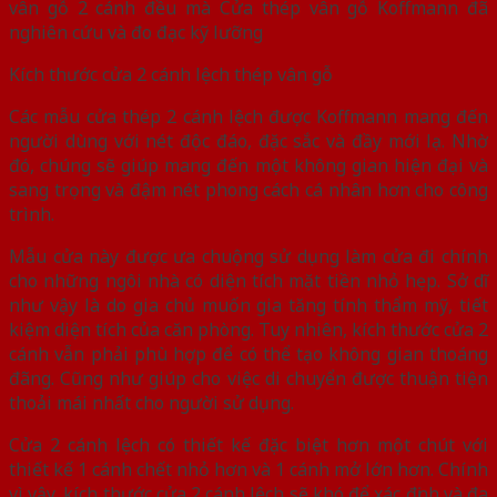
vân gỗ 2 cánh đều mà Cửa thép vân gỗ Koffmann đã
nghiên cứu và đo đạc kỹ lưỡng
Kích thước cửa 2 cánh lệch thép vân gỗ
Các mẫu cửa thép 2 cánh lệch được Koffmann mang đến
người dùng với nét độc đáo, đặc sắc và đầy mới lạ. Nhờ
đó, chúng sẽ giúp mang đến một không gian hiện đại và
sang trọng và đậm nét phong cách cá nhân hơn cho công
trình.
Mẫu cửa này được ưa chuộng sử dụng làm cửa đi chính
cho những ngôi nhà có diện tích mặt tiền nhỏ hẹp. Sở dĩ
như vậy là do gia chủ muốn gia tăng tính thẩm mỹ, tiết
kiệm diện tích của căn phòng. Tuy nhiên, kích thước cửa 2
cánh vẫn phải phù hợp để có thể tạo không gian thoáng
đãng. Cũng như giúp cho việc di chuyển được thuận tiện
thoải mái nhất cho người sử dụng.
Cửa 2 cánh lệch có thiết kế đặc biệt hơn một chút với
thiết kế 1 cánh chết nhỏ hơn và 1 cánh mở lớn hơn. Chính
vì vậy, kích thước cửa 2 cánh lệch sẽ khó để xác định và đa