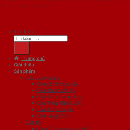
Đơn vị chủ quản SaigonDoor
Tìm kiếm:
Trang chủ
Giới thiệu
Sản phẩm
Cửa chống cháy
Cửa gỗ chống cháy
Cửa nhôm vân gỗ
Cửa thép chống cháy
Cửa Thép Hàn Quốc
Cửa thép vân gỗ
Cửa vân gỗ 5D
Cửa gỗ
Cửa gỗ công nghiệp HDF