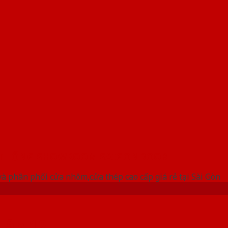
 THỐNG SHOWROOM SAIGONDOOR
à phân phối cửa nhôm,cửa thép cao cấp giá rẻ tại Sài Gòn
uận 12