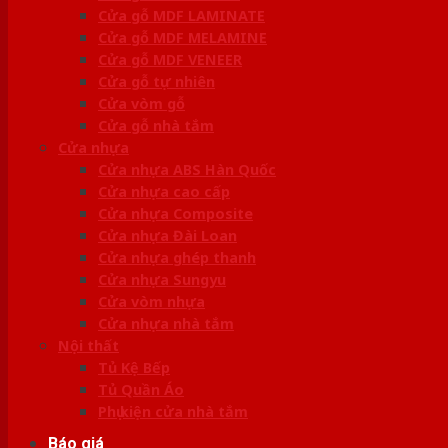
Cửa gỗ MDF LAMINATE
Cửa gỗ MDF MELAMINE
Cửa gỗ MDF VENEER
Cửa gỗ tự nhiên
Cửa vòm gỗ
Cửa gỗ nhà tắm
Cửa nhựa
Cửa nhựa ABS Hàn Quốc
Cửa nhựa cao cấp
Cửa nhựa Composite
Cửa nhựa Đài Loan
Cửa nhựa ghép thanh
Cửa nhựa Sungyu
Cửa vòm nhựa
Cửa nhựa nhà tắm
Nội thất
Tủ Kệ Bếp
Tủ Quần Áo
Phụ kiện cửa nhà tắm
Báo giá