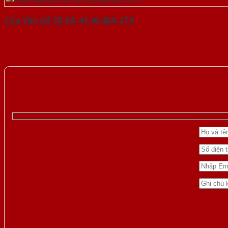
Cửa Vân Gỗ 5D KA-41.40.40A-3TK