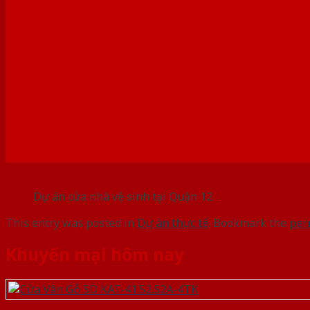
Dự án cửa nhà vệ sinh tại Quận 12
This entry was posted in
Dự án thực tế
. Bookmark the
per
Khuyến mại hôm nay