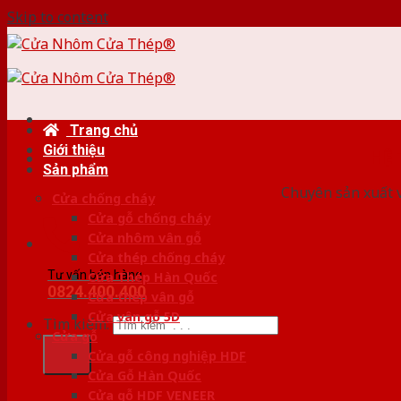
Skip to content
Trang chủ
Giới thiệu
HỆ
Sản phẩm
Chuyên sản xuất v
Cửa chống cháy
Cửa gỗ chống cháy
Cửa nhôm vân gỗ
Cửa thép chống cháy
Tư vấn bán hàng
Cửa Thép Hàn Quốc
0824.400.400
Cửa thép vân gỗ
Cửa vân gỗ 5D
Tìm kiếm:
Cửa gỗ
Cửa gỗ công nghiệp HDF
Cửa Gỗ Hàn Quốc
Cửa gỗ HDF VENEER