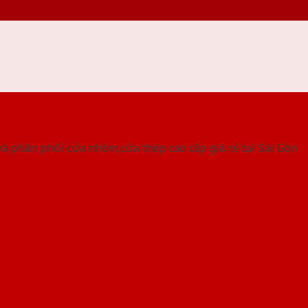
 THỐNG SHOWROOM SAIGONDOOR
à phân phối cửa nhôm,cửa thép cao cấp giá rẻ tại Sài Gòn