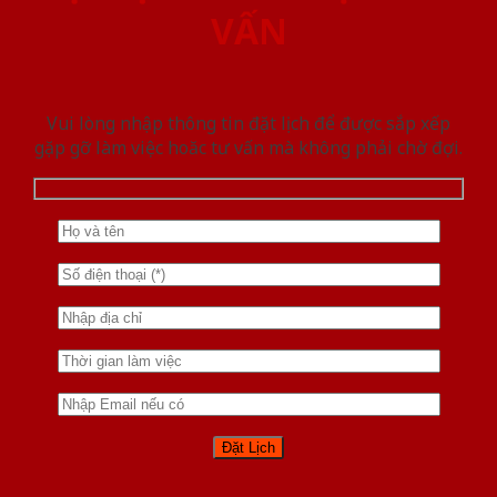
VẤN
Vui lòng nhập thông tin đặt lịch để được sắp xếp
gặp gỡ làm việc hoăc tư vấn mà không phải chờ đợi.