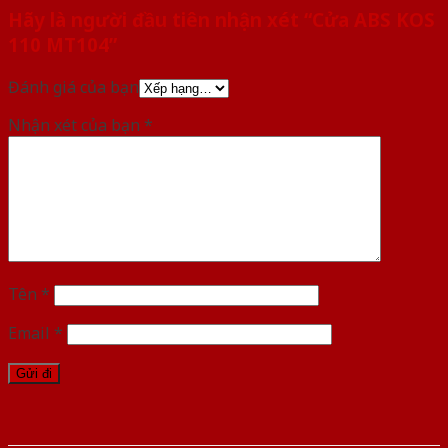
Hãy là người đầu tiên nhận xét “Cửa ABS KOS
110 MT104”
Đánh giá của bạn
Nhận xét của bạn
*
Tên
*
Email
*