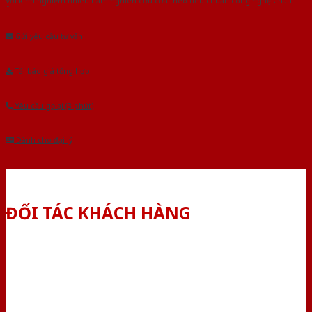
Với kinh nghiệm nhiêu năm nghiên cứu cửa theo tiêu chuẩn công nghệ Châu
Âu.Chúng tôi tự tin là nhà sản xuất & cung cấp hàng đầu tại Việt Nam!
Gửi yêu cầu tư vấn
Tải báo giá tổng hợp
Yêu cầu gọi lại (3 phút)
Dành cho đại lý
ĐỐI TÁC KHÁCH HÀNG