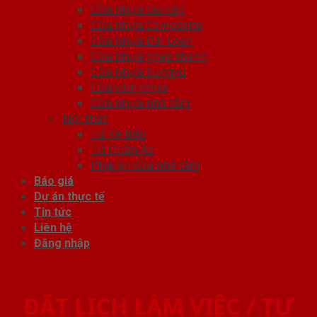
Cửa nhựa cao cấp
Cửa nhựa Composite
Cửa nhựa Đài Loan
Cửa nhựa ghép thanh
Cửa nhựa Sungyu
Cửa vòm nhựa
Cửa nhựa nhà tắm
Nội thất
Tủ Kệ Bếp
Tủ Quần Áo
Phụ kiện cửa nhà tắm
Báo giá
Dự án thực tế
Tin tức
Liên hệ
Đăng nhập
ĐẶT LỊCH LÀM VIỆC / TƯ