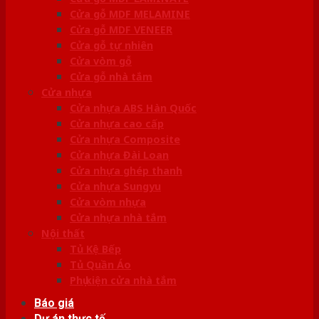
Cửa gỗ MDF MELAMINE
Cửa gỗ MDF VENEER
Cửa gỗ tự nhiên
Cửa vòm gỗ
Cửa gỗ nhà tắm
Cửa nhựa
Cửa nhựa ABS Hàn Quốc
Cửa nhựa cao cấp
Cửa nhựa Composite
Cửa nhựa Đài Loan
Cửa nhựa ghép thanh
Cửa nhựa Sungyu
Cửa vòm nhựa
Cửa nhựa nhà tắm
Nội thất
Tủ Kệ Bếp
Tủ Quần Áo
Phụ kiện cửa nhà tắm
Báo giá
Dự án thực tế