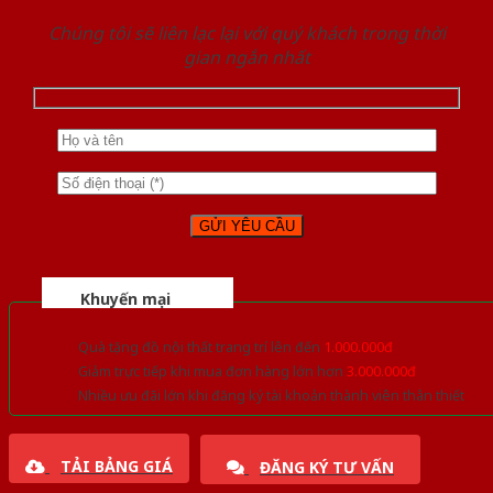
Chúng tôi sẽ liên lạc lại với quý khách trong thời
gian ngắn nhất
Khuyến mại
Quà tặng đồ nội thất trang trí lên đến
1.000.000đ
Giảm trực tiếp khi mua đơn hàng lớn hơn
3.000.000đ
Nhiều ưu đãi lớn khi đăng ký tài khoản thành viên thân thiết
TẢI BẢNG GIÁ
ĐĂNG KÝ TƯ VẤN