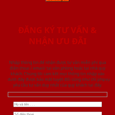
ĐĂNG KÝ TƯ VẤN &
NHẬN ƯU ĐÃI
Nhập thông tin để nhận được tư vấn miễn phí qua
điện thoại / email/ tại văn phòng hoặc tại nhà quý
khách. Chúng tôi cam kết mọi thông tin nhập vào
dưới đây được bảo mật tuyệt đối cũng như chỉ phục vụ
yêu cầu tư vấn duy nhất của quý khách tại đây.