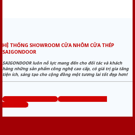
HỆ THỐNG SHOWROOM CỬA NHÔM CỬA THÉP
SAIGONDOOR
SAIGONDOOR luôn nỗ lực mang đến cho đối tác và khách
hàng những sản phẩm công nghệ cao cấp, có giá trị gia tăng
tiện ích, sáng tạo cho cộng đồng một tương lai tốt đẹp hơn!
www.cuanhomcuathep.com
Tổng đài tư vấn miễn phí:
0824.400.400