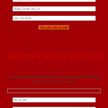
ĐĂNG KÝ NHẬN BÁO GIÁ
Nhập thông tin để nhận được báo giá mới nhât đầy
đủ nhất và chi tiết nhất.