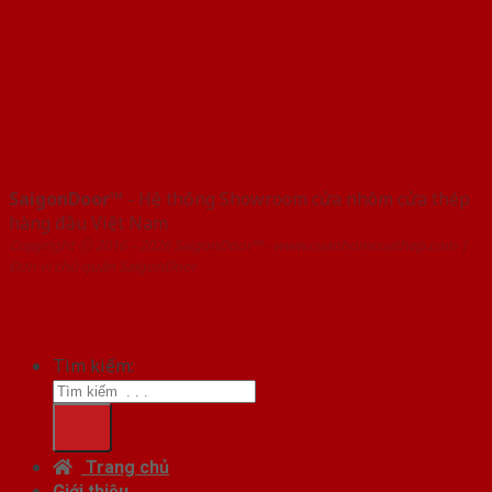
SaigonDoor™
- Hệ thống Showroom cửa nhôm cửa thép
hàng đầu Việt Nam
Copyright ⓒ 2016 – 2026 SaigonDoor™ - www.cuanhomcuathep.com |
Đơn vị chủ quản SaigonDoor
Tìm kiếm:
Trang chủ
Giới thiệu