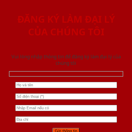
ĐĂNG KÝ LÀM ĐẠI LÝ
CỦA CHÚNG TÔI
Vui lòng nhập thông tin để đăng ký làm đại lý của
chúng tôi