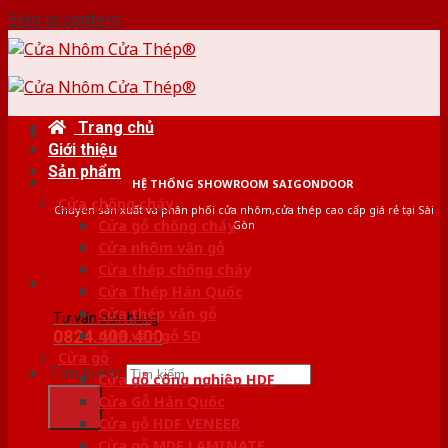
Skip to content
Trang chủ
Giới thiệu
Sản phẩm
HỆ THỐNG SHOWROOM SAIGONDOOR
Cửa chống cháy
Chuyên sản xuất và phân phối cửa nhôm,cửa thép cao cấp giá rẻ tại Sài
Cửa gỗ chống cháy
Gòn
Cửa nhôm vân gỗ
Cửa thép chống cháy
Cửa Thép Hàn Quốc
Cửa thép vân gỗ
Tư vấn bán hàng
0824.400.400
Cửa vân gỗ 5D
Cửa gỗ
Tìm kiếm:
Cửa gỗ công nghiệp HDF
Cửa Gỗ Hàn Quốc
Cửa gỗ HDF VENEER
Cửa gỗ MDF LAMINATE