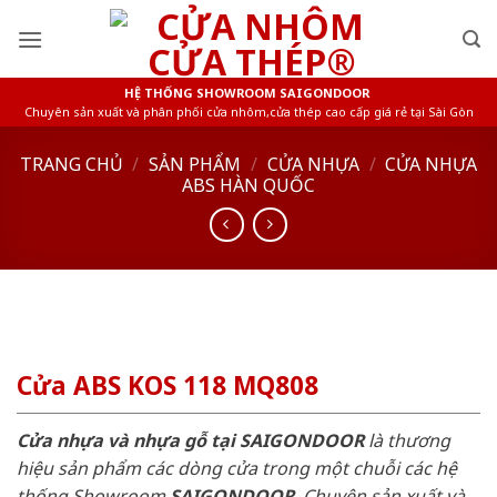
Skip
to
content
HỆ THỐNG SHOWROOM SAIGONDOOR
Chuyên sản xuất và phân phối cửa nhôm,cửa thép cao cấp giá rẻ tại Sài Gòn
TRANG CHỦ
/
SẢN PHẨM
/
CỬA NHỰA
/
CỬA NHỰA
ABS HÀN QUỐC
Cửa ABS KOS 118 MQ808
Cửa nhựa và nhựa gỗ tại SAIGONDOOR
là thương
hiệu sản phẩm các dòng cửa trong một chuỗi các hệ
thống Showroom
SAIGONDOOR
. Chuyên sản xuất và