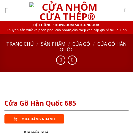
Skip
to
content
HỆ THỐNG SHOWROOM SAIGONDOOR
Chuyên sản xuất và phân phối cửa nhôm,cửa thép cao cấp giá rẻ tại Sài Gòn
TRANG CHỦ
/
SẢN PHẨM
/
CỬA GỖ
/
CỬA GỖ HÀN
QUỐC
Cửa Gỗ Hàn Quốc 685
MUA HÀNG NHANH
Khuyến mại