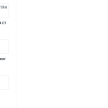
4 C1
eer