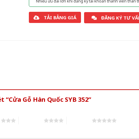
Nhiều ưu đãi lớn khi đăng ký tài khoản thành viên thân t
TẢI BẢNG GIÁ
ĐĂNG KÝ TƯ VẤ
ét “Cửa Gỗ Hàn Quốc SYB 352”
s
4 of 5 stars
5 of 5 stars