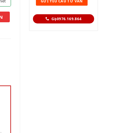
hiết
N
Gọi 0976.169.864