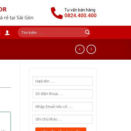
OR
Tư vấn bán hàng
0824.400.400
 rẻ tại Sài Gòn
Tìm
kiếm: