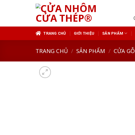
Skip
to
content
TRANG CHỦ
GIỚI THIỆU
SẢN PHẨM
TRANG CHỦ
/
SẢN PHẨM
/
CỬA GỖ