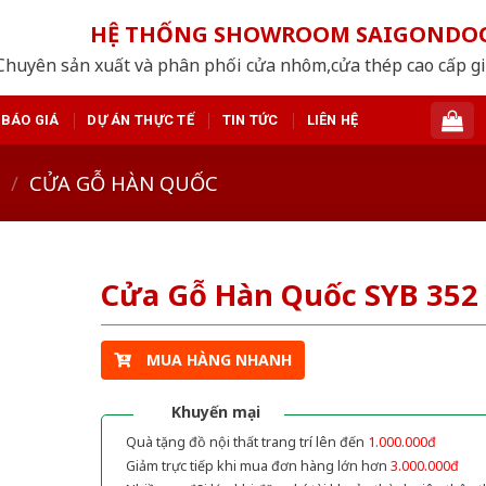
HỆ THỐNG SHOWROOM SAIGONDO
Chuyên sản xuất và phân phối cửa nhôm,cửa thép cao cấp giá
BÁO GIÁ
DỰ ÁN THỰC TẾ
TIN TỨC
LIÊN HỆ
/
CỬA GỖ HÀN QUỐC
Cửa Gỗ Hàn Quốc SYB 352
MUA HÀNG NHANH
Khuyến mại
Quà tặng đồ nội thất trang trí lên đến
1.000.000đ
Giảm trực tiếp khi mua đơn hàng lớn hơn
3.000.000đ