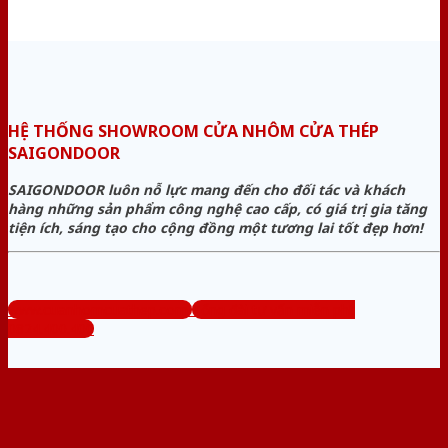
HỆ THỐNG SHOWROOM CỬA NHÔM CỬA THÉP
SAIGONDOOR
SAIGONDOOR luôn nỗ lực mang đến cho đối tác và khách
hàng những sản phẩm công nghệ cao cấp, có giá trị gia tăng
tiện ích, sáng tạo cho cộng đồng một tương lai tốt đẹp hơn!
www.cuanhomcuathep.com
Tổng đài tư vấn miễn phí:
0824.400.400