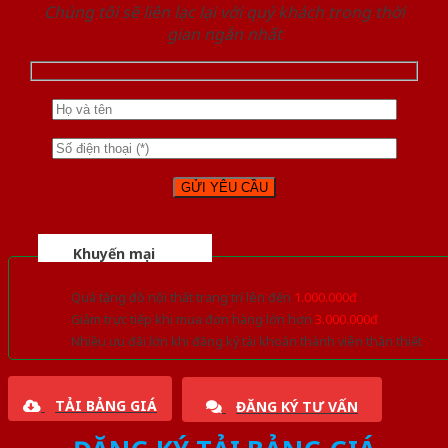
Chúng tôi sẽ liên lạc lại với quý khách trong thời
gian ngắn nhất
Khuyến mại
Quà tặng đồ nội thất trang trí lên đến
1.000.000đ
Giảm trực tiếp khi mua đơn hàng lớn hơn
3.000.000đ
Nhiều ưu đãi lớn khi đăng ký tài khoản thành viên thân thiết
TẢI BẢNG GIÁ
ĐĂNG KÝ TƯ VẤN