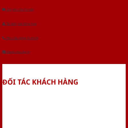
Gửi yêu cầu tư vấn
Tải báo giá tổng hợp
Yêu cầu gọi lại (3 phút)
Dành cho đại lý
ĐỐI TÁC KHÁCH HÀNG