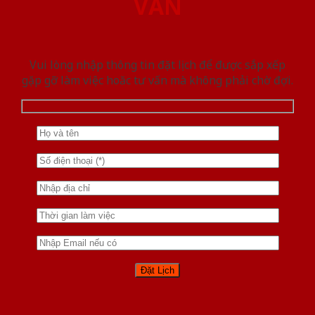
VẤN
Vui lòng nhập thông tin đặt lịch để được sắp xếp
gặp gỡ làm việc hoăc tư vấn mà không phải chờ đợi.