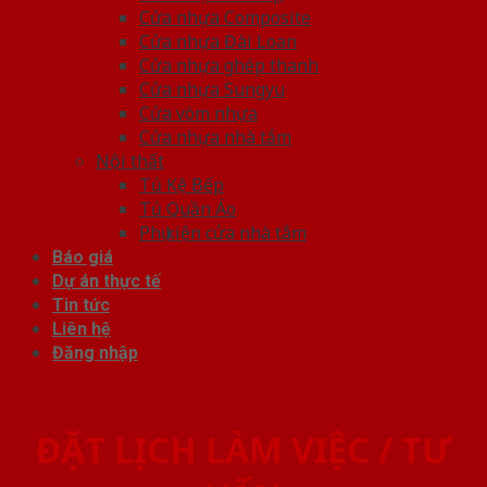
Cửa nhựa Composite
Cửa nhựa Đài Loan
Cửa nhựa ghép thanh
Cửa nhựa Sungyu
Cửa vòm nhựa
Cửa nhựa nhà tắm
Nội thất
Tủ Kệ Bếp
Tủ Quần Áo
Phụ kiện cửa nhà tắm
Báo giá
Dự án thực tế
Tin tức
Liên hệ
Đăng nhập
ĐẶT LỊCH LÀM VIỆC / TƯ