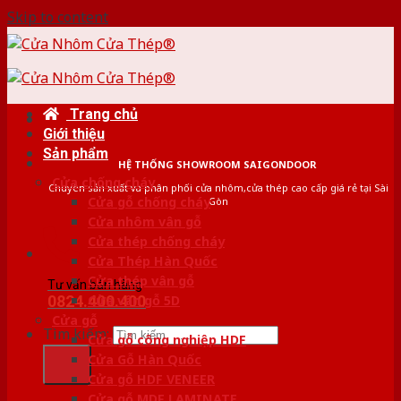
Skip to content
Trang chủ
Giới thiệu
Sản phẩm
HỆ THỐNG SHOWROOM SAIGONDOOR
Cửa chống cháy
Chuyên sản xuất và phân phối cửa nhôm,cửa thép cao cấp giá rẻ tại Sài
Cửa gỗ chống cháy
Gòn
Cửa nhôm vân gỗ
Cửa thép chống cháy
Cửa Thép Hàn Quốc
Cửa thép vân gỗ
Tư vấn bán hàng
0824.400.400
Cửa vân gỗ 5D
Cửa gỗ
Tìm kiếm:
Cửa gỗ công nghiệp HDF
Cửa Gỗ Hàn Quốc
Cửa gỗ HDF VENEER
Cửa gỗ MDF LAMINATE