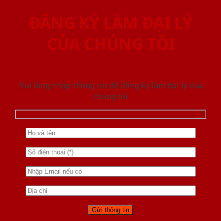
ĐĂNG KÝ LÀM ĐẠI LÝ
CỦA CHÚNG TÔI
Vui lòng nhập thông tin để đăng ký làm đại lý của
chúng tôi