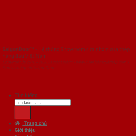
SaigonDoor™
- Hệ thống Showroom cửa nhôm cửa thép
hàng đầu Việt Nam
Copyright ⓒ 2016 – 2026 SaigonDoor™ - www.cuanhomcuathep.com |
Đơn vị chủ quản SaigonDoor
Tìm kiếm:
Trang chủ
Giới thiệu