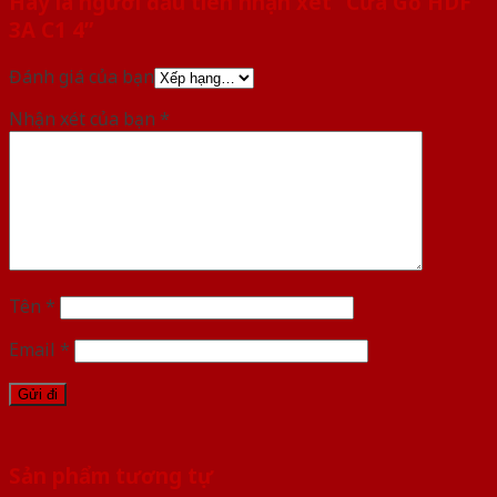
Hãy là người đầu tiên nhận xét “Cửa Gỗ HDF
3A C1 4”
Đánh giá của bạn
Nhận xét của bạn
*
Tên
*
Email
*
Sản phẩm tương tự