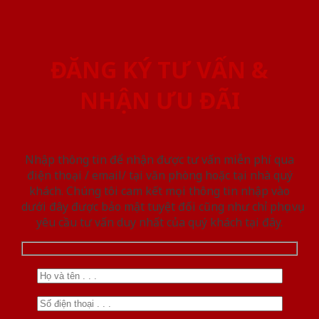
ĐĂNG KÝ TƯ VẤN &
NHẬN ƯU ĐÃI
Nhập thông tin để nhận được tư vấn miễn phí qua
điện thoại / email/ tại văn phòng hoặc tại nhà quý
khách. Chúng tôi cam kết mọi thông tin nhập vào
dưới đây được bảo mật tuyệt đối cũng như chỉ phục vụ
yêu cầu tư vấn duy nhất của quý khách tại đây.