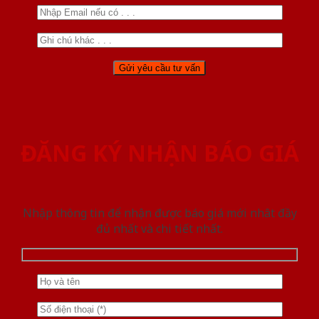
ĐĂNG KÝ NHẬN BÁO GIÁ
Nhập thông tin để nhận được báo giá mới nhât đầy
đủ nhất và chi tiết nhất.