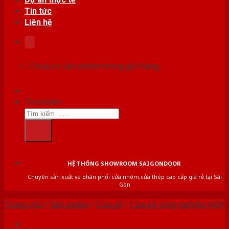
Tin tức
Liên hệ
Chưa có sản phẩm trong giỏ hàng.
Tìm kiếm:
HỆ THỐNG SHOWROOM SAIGONDOOR
Chuyên sản xuất và phân phối cửa nhôm,cửa thép cao cấp giá rẻ tại Sài
Gòn
Trang chủ
/
Sản phẩm
/
Cửa gỗ
/
Cửa gỗ công nghiệp HDF