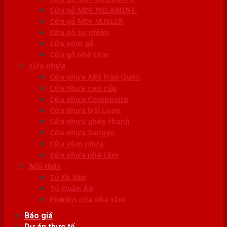
Cửa gỗ MDF MELAMINE
Cửa gỗ MDF VENEER
Cửa gỗ tự nhiên
Cửa vòm gỗ
Cửa gỗ nhà tắm
Cửa nhựa
Cửa nhựa ABS Hàn Quốc
Cửa nhựa cao cấp
Cửa nhựa Composite
Cửa nhựa Đài Loan
Cửa nhựa ghép thanh
Cửa nhựa Sungyu
Cửa vòm nhựa
Cửa nhựa nhà tắm
Nội thất
Tủ Kệ Bếp
Tủ Quần Áo
Phụ kiện cửa nhà tắm
Báo giá
Dự án thực tế