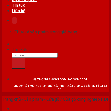
Tin tức
Liên hệ
Chưa có sản phẩm trong giỏ hàng.
Tìm kiếm:
HỆ THỐNG SHOWROOM SAIGONDOOR
Chuyên sản xuất và phân phối cửa nhôm,cửa thép cao cấp giá rẻ tại Sài
Gòn
Trang chủ
/
Sản phẩm
/
Cửa gỗ
/
Cửa gỗ công nghiệp HDF