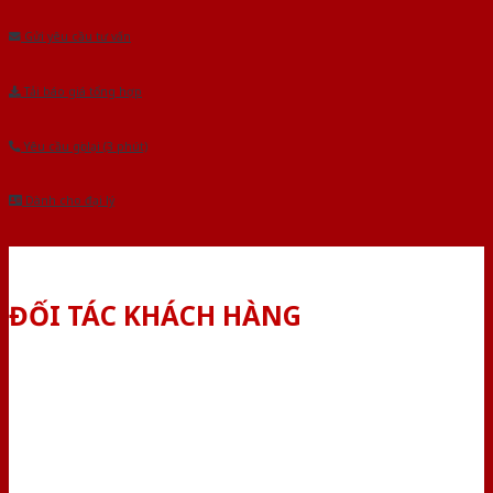
Gửi yêu cầu tư vấn
Tải báo giá tổng hợp
Yêu cầu gọi lại (3 phút)
Dành cho đại lý
ĐỐI TÁC KHÁCH HÀNG