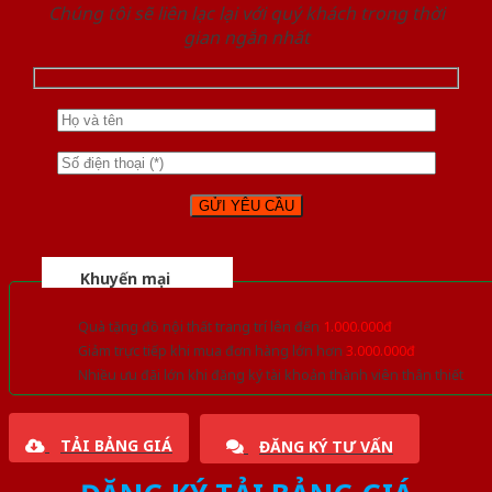
Chúng tôi sẽ liên lạc lại với quý khách trong thời
gian ngắn nhất
Khuyến mại
Quà tặng đồ nội thất trang trí lên đến
1.000.000đ
Giảm trực tiếp khi mua đơn hàng lớn hơn
3.000.000đ
Nhiều ưu đãi lớn khi đăng ký tài khoản thành viên thân thiết
TẢI BẢNG GIÁ
ĐĂNG KÝ TƯ VẤN