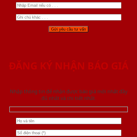
ĐĂNG KÝ NHẬN BÁO GIÁ
Nhập thông tin để nhận được báo giá mới nhât đầy
đủ nhất và chi tiết nhất.