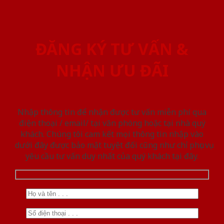
ĐĂNG KÝ TƯ VẤN &
NHẬN ƯU ĐÃI
Nhập thông tin để nhận được tư vấn miễn phí qua
điện thoại / email/ tại văn phòng hoặc tại nhà quý
khách. Chúng tôi cam kết mọi thông tin nhập vào
dưới đây được bảo mật tuyệt đối cũng như chỉ phục vụ
yêu cầu tư vấn duy nhất của quý khách tại đây.