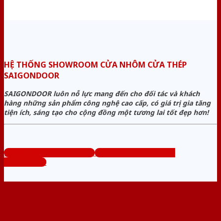
HỆ THỐNG SHOWROOM CỬA NHÔM CỬA THÉP
SAIGONDOOR
SAIGONDOOR luôn nỗ lực mang đến cho đối tác và khách
hàng những sản phẩm công nghệ cao cấp, có giá trị gia tăng
tiện ích, sáng tạo cho cộng đồng một tương lai tốt đẹp hơn!
www.cuanhomcuathep.com
Tổng đài tư vấn miễn phí:
0824.400.400