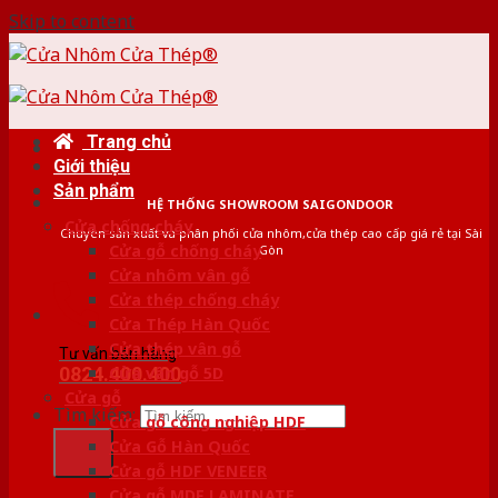
Skip to content
Trang chủ
Giới thiệu
Sản phẩm
HỆ THỐNG SHOWROOM SAIGONDOOR
Cửa chống cháy
Chuyên sản xuất và phân phối cửa nhôm,cửa thép cao cấp giá rẻ tại Sài
Cửa gỗ chống cháy
Gòn
Cửa nhôm vân gỗ
Cửa thép chống cháy
Cửa Thép Hàn Quốc
Cửa thép vân gỗ
Tư vấn bán hàng
0824.400.400
Cửa vân gỗ 5D
Cửa gỗ
Tìm kiếm:
Cửa gỗ công nghiệp HDF
Cửa Gỗ Hàn Quốc
Cửa gỗ HDF VENEER
Cửa gỗ MDF LAMINATE