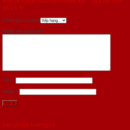
Hãy là người đầu tiên nhận xét “Cửa Gỗ HDF
6A C1 9”
Đánh giá của bạn
Nhận xét của bạn
*
Tên
*
Email
*
Sản phẩm tương tự