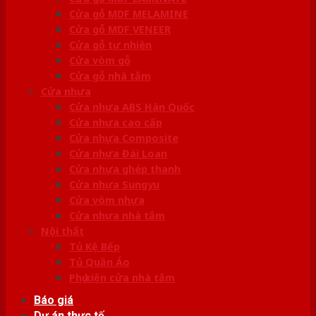
Cửa gỗ MDF MELAMINE
Cửa gỗ MDF VENEER
Cửa gỗ tự nhiên
Cửa vòm gỗ
Cửa gỗ nhà tắm
Cửa nhựa
Cửa nhựa ABS Hàn Quốc
Cửa nhựa cao cấp
Cửa nhựa Composite
Cửa nhựa Đài Loan
Cửa nhựa ghép thanh
Cửa nhựa Sungyu
Cửa vòm nhựa
Cửa nhựa nhà tắm
Nội thất
Tủ Kệ Bếp
Tủ Quần Áo
Phụ kiện cửa nhà tắm
Báo giá
Dự án thực tế