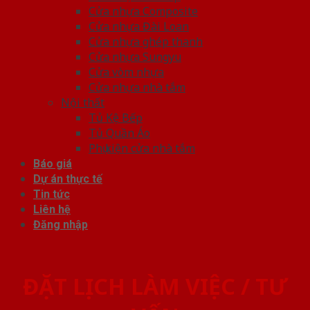
Cửa nhựa Composite
Cửa nhựa Đài Loan
Cửa nhựa ghép thanh
Cửa nhựa Sungyu
Cửa vòm nhựa
Cửa nhựa nhà tắm
Nội thất
Tủ Kệ Bếp
Tủ Quần Áo
Phụ kiện cửa nhà tắm
Báo giá
Dự án thực tế
Tin tức
Liên hệ
Đăng nhập
ĐẶT LỊCH LÀM VIỆC / TƯ