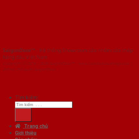
SaigonDoor™
- Hệ thống Showroom cửa nhôm cửa thép
hàng đầu Việt Nam
Copyright ⓒ 2016 – 2026 SaigonDoor™ - www.cuanhomcuathep.com |
Đơn vị chủ quản SaigonDoor
Tìm kiếm:
Trang chủ
Giới thiệu