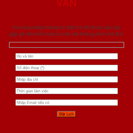
VẤN
Vui lòng nhập thông tin đặt lịch để được sắp xếp
gặp gỡ làm việc hoăc tư vấn mà không phải chờ đợi.