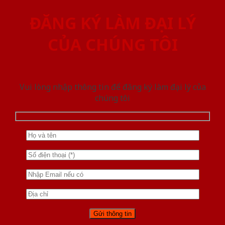
ĐĂNG KÝ LÀM ĐẠI LÝ
CỦA CHÚNG TÔI
Vui lòng nhập thông tin để đăng ký làm đại lý của
chúng tôi