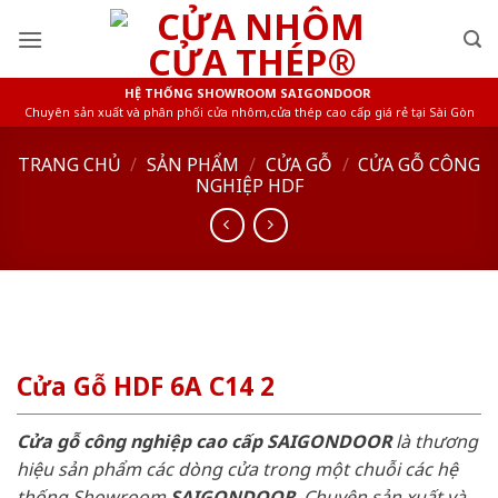
Skip
to
content
HỆ THỐNG SHOWROOM SAIGONDOOR
Chuyên sản xuất và phân phối cửa nhôm,cửa thép cao cấp giá rẻ tại Sài Gòn
TRANG CHỦ
/
SẢN PHẨM
/
CỬA GỖ
/
CỬA GỖ CÔNG
NGHIỆP HDF
Cửa Gỗ HDF 6A C14 2
Cửa gỗ công nghiệp cao cấp SAIGONDOOR
là thương
hiệu sản phẩm các dòng cửa trong một chuỗi các hệ
thống Showroom
SAIGONDOOR
. Chuyên sản xuất và