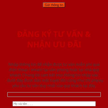
ĐĂNG KÝ TƯ VẤN &
NHẬN ƯU ĐÃI
Nhập thông tin để nhận được tư vấn miễn phí qua
điện thoại / email/ tại văn phòng hoặc tại nhà quý
khách. Chúng tôi cam kết mọi thông tin nhập vào
dưới đây được bảo mật tuyệt đối cũng như chỉ phục vụ
yêu cầu tư vấn duy nhất của quý khách tại đây.