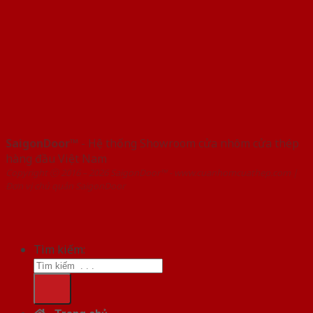
SaigonDoor™
- Hệ thống Showroom cửa nhôm cửa thép
hàng đầu Việt Nam
Copyright ⓒ 2016 – 2026 SaigonDoor™ - www.cuanhomcuathep.com |
Đơn vị chủ quản SaigonDoor
Tìm kiếm: