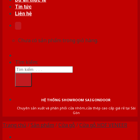
Tin tức
Liên hệ
Chưa có sản phẩm trong giỏ hàng.
Tìm kiếm:
HỆ THỐNG SHOWROOM SAIGONDOOR
Chuyên sản xuất và phân phối cửa nhôm,cửa thép cao cấp giá rẻ tại Sài
Gòn
Trang chủ
/
Sản phẩm
/
Cửa gỗ
/
Cửa gỗ HDF VENEER