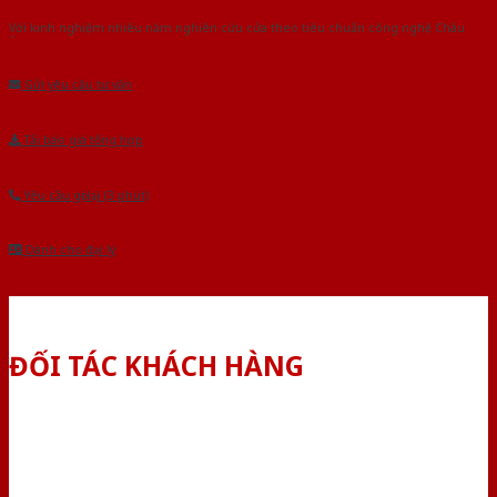
Với kinh nghiệm nhiêu năm nghiên cứu cửa theo tiêu chuẩn công nghệ Châu
Âu.Chúng tôi tự tin là nhà sản xuất & cung cấp hàng đầu tại Việt Nam!
Gửi yêu cầu tư vấn
Tải báo giá tổng hợp
Yêu cầu gọi lại (3 phút)
Dành cho đại lý
ĐỐI TÁC KHÁCH HÀNG