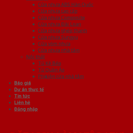
Cửa nhựa ABS Hàn Quốc
Cửa nhựa cao cấp
Cửa nhựa Composite
Cửa nhựa Đài Loan
Cửa nhựa ghép thanh
Cửa nhựa Sungyu
Cửa vòm nhựa
Cửa nhựa nhà tắm
Nội thất
Tủ Kệ Bếp
Tủ Quần Áo
Phụ kiện cửa nhà tắm
Báo giá
Dự án thực tế
Tin tức
Liên hệ
Đăng nhập