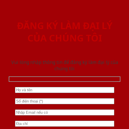
ĐĂNG KÝ LÀM ĐẠI LÝ
CỦA CHÚNG TÔI
Vui lòng nhập thông tin để đăng ký làm đại lý của
chúng tôi