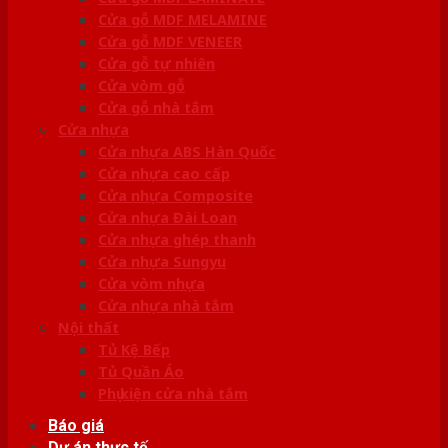
Cửa gỗ MDF MELAMINE
Cửa gỗ MDF VENEER
Cửa gỗ tự nhiên
Cửa vòm gỗ
Cửa gỗ nhà tắm
Cửa nhựa
Cửa nhựa ABS Hàn Quốc
Cửa nhựa cao cấp
Cửa nhựa Composite
Cửa nhựa Đài Loan
Cửa nhựa ghép thanh
Cửa nhựa Sungyu
Cửa vòm nhựa
Cửa nhựa nhà tắm
Nội thất
Tủ Kệ Bếp
Tủ Quần Áo
Phụ kiện cửa nhà tắm
Báo giá
Dự án thực tế