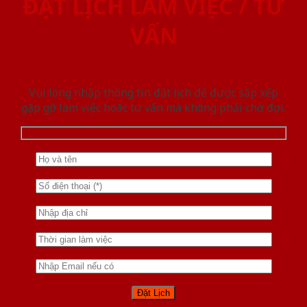
ĐẶT LỊCH LÀM VIỆC / TƯ
VẤN
Vui lòng nhập thông tin đặt lịch để được sắp xếp
gặp gỡ làm việc hoăc tư vấn mà không phải chờ đợi.