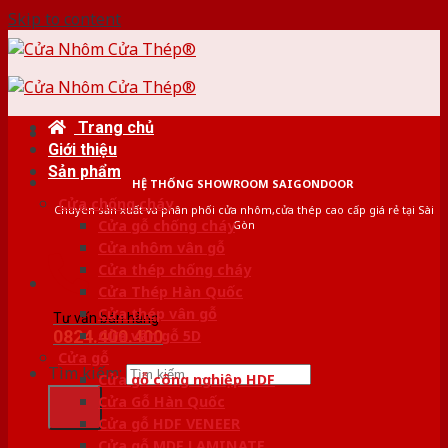
Skip to content
Trang chủ
Giới thiệu
Sản phẩm
HỆ THỐNG SHOWROOM SAIGONDOOR
Cửa chống cháy
Chuyên sản xuất và phân phối cửa nhôm,cửa thép cao cấp giá rẻ tại Sài
Cửa gỗ chống cháy
Gòn
Cửa nhôm vân gỗ
Cửa thép chống cháy
Cửa Thép Hàn Quốc
Cửa thép vân gỗ
Tư vấn bán hàng
0824.400.400
Cửa vân gỗ 5D
Cửa gỗ
Tìm kiếm:
Cửa gỗ công nghiệp HDF
Cửa Gỗ Hàn Quốc
Cửa gỗ HDF VENEER
Cửa gỗ MDF LAMINATE