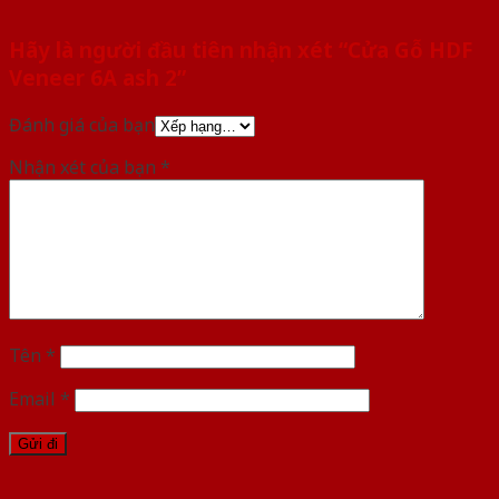
Hãy là người đầu tiên nhận xét “Cửa Gỗ HDF
Veneer 6A ash 2”
Đánh giá của bạn
Nhận xét của bạn
*
Tên
*
Email
*