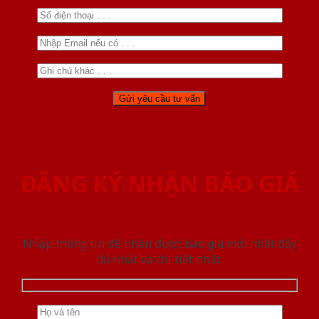
ĐĂNG KÝ NHẬN BÁO GIÁ
Nhập thông tin để nhận được báo giá mới nhât đầy
đủ nhất và chi tiết nhất.