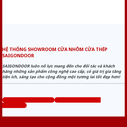
HỆ THỐNG SHOWROOM CỬA NHÔM CỬA THÉP
SAIGONDOOR
SAIGONDOOR luôn nỗ lực mang đến cho đối tác và khách
hàng những sản phẩm công nghệ cao cấp, có giá trị gia tăng
tiện ích, sáng tạo cho cộng đồng một tương lai tốt đẹp hơn!
www.cuanhomcuathep.com
Tổng đài tư vấn miễn phí:
0824.400.400