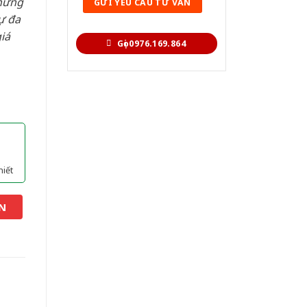
hững
ự đa
iá
Gọi 0976.169.864
hiết
N