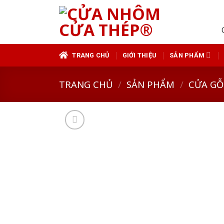
Skip
to
content
TRANG CHỦ
GIỚI THIỆU
SẢN PHẨM
TRANG CHỦ
/
SẢN PHẨM
/
CỬA GỖ