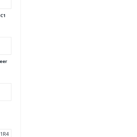
 C1
eer