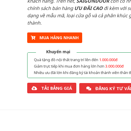
khách hàng. Trên hết,
SAIGONDOOR
còn có n
chính sách bán hàng
ƯU ĐÃI
CAO
đi kèm với s
dạng về mẫu mã, loại cửa gỗ và cả phân khúc g
thành.
MUA HÀNG NHANH
Khuyến mại
Quà tặng đồ nội thất trang trí lên đến
1.000.000đ
Giảm trực tiếp khi mua đơn hàng lớn hơn
3.000.000đ
Nhiều ưu đãi lớn khi đăng ký tài khoản thành viên thân t
TẢI BẢNG GIÁ
ĐĂNG KÝ TƯ VẤ