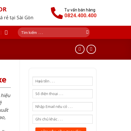
OR
Tư vấn bán hàng
0824.400.400
 rẻ tại Sài Gòn
Tìm
kiếm:
xe
 hiệu
ệ
xuất
ao,