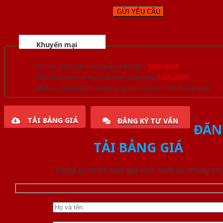
Khuyến mại
Quà tặng đồ nội thất trang trí lên đến
1.000.000đ
Giảm trực tiếp khi mua đơn hàng lớn hơn
3.000.000đ
Nhiều ưu đãi lớn khi đăng ký tài khoản thành viên thân thiết
TẢI BẢNG GIÁ
ĐĂNG KÝ TƯ VẤN
ĐĂN
TẢI BẢNG GIÁ
Đăng ký nhận báo giá mới nhất từ chúng tôi