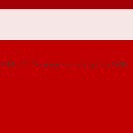
 THỐNG SHOWROOM SAIGONDOOR
à phân phối cửa nhôm,cửa thép cao cấp giá rẻ tại Sài Gòn