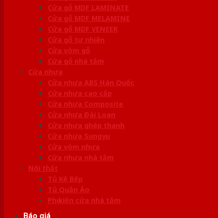
Cửa gỗ MDF LAMINATE
Cửa gỗ MDF MELAMINE
Cửa gỗ MDF VENEER
Cửa gỗ tự nhiên
Cửa vòm gỗ
Cửa gỗ nhà tắm
Cửa nhựa
Cửa nhựa ABS Hàn Quốc
Cửa nhựa cao cấp
Cửa nhựa Composite
Cửa nhựa Đài Loan
Cửa nhựa ghép thanh
Cửa nhựa Sungyu
Cửa vòm nhựa
Cửa nhựa nhà tắm
Nội thất
Tủ Kệ Bếp
Tủ Quần Áo
Phụ kiện cửa nhà tắm
Báo giá