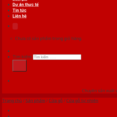
Dự án thực tế
Tin tức
Liên hệ
Chưa có sản phẩm trong giỏ hàng.
Tìm kiếm:
HỆ
Chuyên sản xuất v
Trang chủ
/
Sản phẩm
/
Cửa gỗ
/
Cửa gỗ tự nhiên