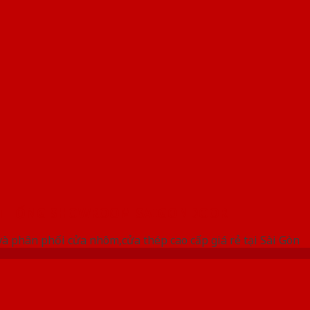
 THỐNG SHOWROOM SAIGONDOOR
à phân phối cửa nhôm,cửa thép cao cấp giá rẻ tại Sài Gòn