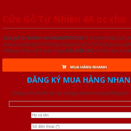
Cửa Gỗ Tự Nhiên 4A oc cho
Cửa gỗ Tự Nhiên tại SAIGONDOOR
là thương hiệu sản 
xuất và phân phối những dòng cửa gỗ chất lượng cao, giá
những chính sách bán hàng
ƯU ĐÃI
CAO
đi kèm với sự đ
MUA HÀNG NHANH
ĐĂNG KÝ MUA HÀNG NHAN
Chúng tôi sẽ liên lạc lại với quý khách trong thời gian