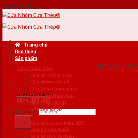
Skip to content
Trang chủ
Giới thiệu
HỆ
Sản phẩm
Chuyên sản xuất v
Cửa chống cháy
Cửa gỗ chống cháy
Cửa nhôm vân gỗ
Cửa thép chống cháy
Tư vấn bán hàng
Cửa Thép Hàn Quốc
0824.400.400
Cửa thép vân gỗ
Cửa vân gỗ 5D
Tìm kiếm:
Cửa gỗ
Cửa gỗ công nghiệp HDF
Cửa Gỗ Hàn Quốc
Cửa gỗ HDF VENEER