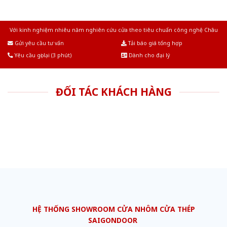
Với kinh nghiệm nhiêu năm nghiên cứu cửa theo tiêu chuẩn công nghệ Châu
Âu.Chúng tôi tự tin là nhà sản xuất & cung cấp hàng đầu tại Việt Nam!
Gửi yêu cầu tư vấn
Tải báo giá tổng hợp
Yêu cầu gọi lại (3 phút)
Dành cho đại lý
ĐỐI TÁC KHÁCH HÀNG
HỆ THỐNG SHOWROOM CỬA NHÔM CỬA THÉP
SAIGONDOOR