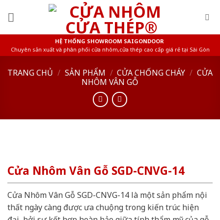
Skip
to
content
HỆ THỐNG SHOWROOM SAIGONDOOR
Chuyên sản xuất và phân phối cửa nhôm,cửa thép cao cấp giá rẻ tại Sài Gòn
TRANG CHỦ
/
SẢN PHẨM
/
CỬA CHỐNG CHÁY
/
CỬA
NHÔM VÂN GỖ
Cửa Nhôm Vân Gỗ SGD-CNVG-14
Cửa Nhôm Vân Gỗ SGD-CNVG-14 là một sản phẩm nội
thất ngày càng được ưa chuộng trong kiến trúc hiện
đại, bởi sự kết hợp hoàn hảo giữa tính thẩm mỹ của gỗ