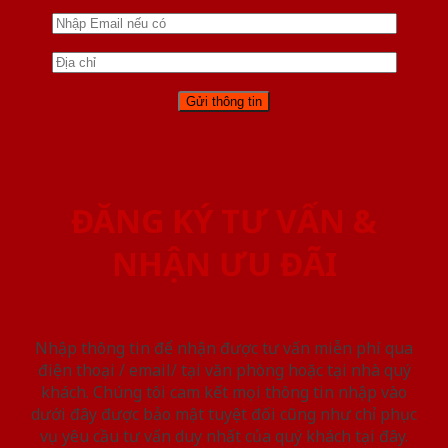
ĐĂNG KÝ TƯ VẤN &
NHẬN ƯU ĐÃI
Nhập thông tin để nhận được tư vấn miễn phí qua
điện thoại / email/ tại văn phòng hoặc tại nhà quý
khách. Chúng tôi cam kết mọi thông tin nhập vào
dưới đây được bảo mật tuyệt đối cũng như chỉ phục
vụ yêu cầu tư vấn duy nhất của quý khách tại đây.