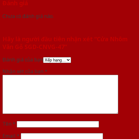
Đánh giá
Chưa có đánh giá nào.
Hãy là người đầu tiên nhận xét “Cửa Nhôm
Vân Gỗ SGD-CNVG-47”
Đánh giá của bạn
Nhận xét của bạn
*
Tên
*
Email
*