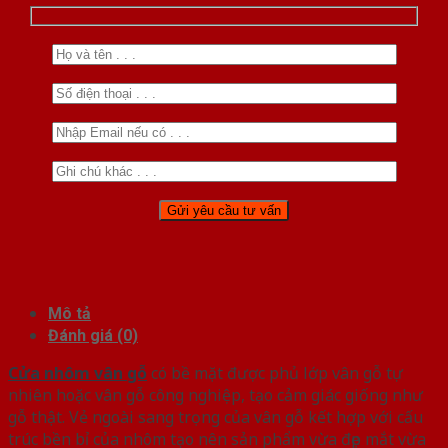
Mô tả
Đánh giá (0)
Cửa nhôm vân gỗ
có bề mặt được phủ lớp vân gỗ tự
nhiên hoặc vân gỗ công nghiệp, tạo cảm giác giống như
gỗ thật. Vẻ ngoài sang trọng của vân gỗ kết hợp với cấu
trúc bền bỉ của nhôm tạo nên sản phẩm vừa đẹp mắt vừa