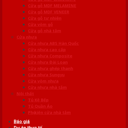
Cửa gỗ MDF MELAMINE
Cửa gỗ MDF VENEER
Cửa gỗ tự nhiên
Cửa vòm gỗ
Cửa gỗ nhà tắm
Cửa nhựa
Cửa nhựa ABS Hàn Quốc
Cửa nhựa cao cấp
Cửa nhựa Composite
Cửa nhựa Đài Loan
Cửa nhựa ghép thanh
Cửa nhựa Sungyu
Cửa vòm nhựa
Cửa nhựa nhà tắm
Nội thất
Tủ Kệ Bếp
Tủ Quần Áo
Phụ kiện cửa nhà tắm
Báo giá
Dự án thực tế