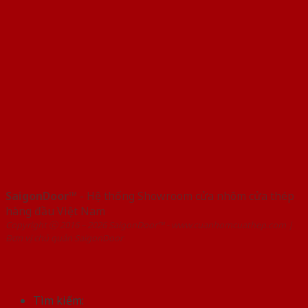
SaigonDoor™
- Hệ thống Showroom cửa nhôm cửa thép
hàng đầu Việt Nam
Copyright ⓒ 2016 – 2026 SaigonDoor™ - www.cuanhomcuathep.com |
Đơn vị chủ quản SaigonDoor
Tìm kiếm: