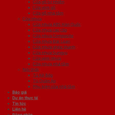
Cửa gỗ tự nhiên
Cửa vòm gỗ
Cửa gỗ nhà tắm
Cửa nhựa
Cửa nhựa ABS Hàn Quốc
Cửa nhựa cao cấp
Cửa nhựa Composite
Cửa nhựa Đài Loan
Cửa nhựa ghép thanh
Cửa nhựa Sungyu
Cửa vòm nhựa
Cửa nhựa nhà tắm
Nội thất
Tủ Kệ Bếp
Tủ Quần Áo
Phụ kiện cửa nhà tắm
Báo giá
Dự án thực tế
Tin tức
Liên hệ
Đăng nhập