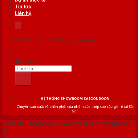
Tin tức
Liên hệ
Chưa có sản phẩm trong giỏ hàng.
Tìm kiếm:
HỆ THỐNG SHOWROOM SAIGONDOOR
Chuyên sản xuất và phân phối cửa nhôm,cửa thép cao cấp giá rẻ tại Sài
Gòn
Trang chủ
/
Sản phẩm
/
Cửa chống cháy
/
Cửa nhôm vân
gỗ