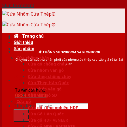
Skip to content
Trang chủ
Giới thiệu
Sản phẩm
HỆ THỐNG SHOWROOM SAIGONDOOR
Cửa chống cháy
Chuyên sản xuất và phân phối cửa nhôm,cửa thép cao cấp giá rẻ tại Sài
Cửa gỗ chống cháy
Gòn
Cửa nhôm vân gỗ
Cửa thép chống cháy
Cửa Thép Hàn Quốc
Cửa thép vân gỗ
Tư vấn bán hàng
0824.400.400
Cửa vân gỗ 5D
Cửa gỗ
Tìm kiếm:
Cửa gỗ công nghiệp HDF
Cửa Gỗ Hàn Quốc
Cửa gỗ HDF VENEER
Cửa gỗ MDF LAMINATE