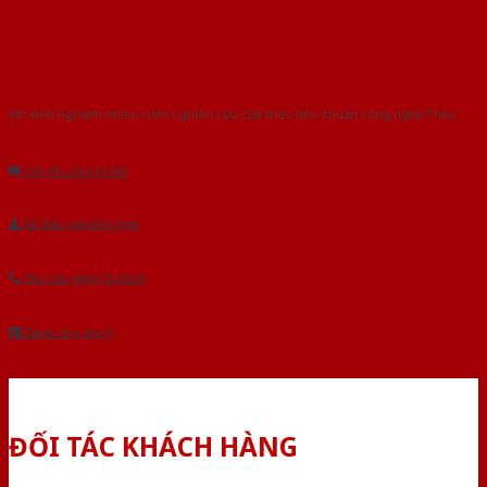
Với kinh nghiệm nhiêu năm nghiên cứu cửa theo tiêu chuẩn công nghệ Châu
Âu.Chúng tôi tự tin là nhà sản xuất & cung cấp hàng đầu tại Việt Nam!
Gửi yêu cầu tư vấn
Tải báo giá tổng hợp
Yêu cầu gọi lại (3 phút)
Dành cho đại lý
ĐỐI TÁC KHÁCH HÀNG