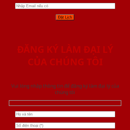
ĐĂNG KÝ LÀM ĐẠI LÝ
CỦA CHÚNG TÔI
Vui lòng nhập thông tin để đăng ký làm đại lý của
chúng tôi