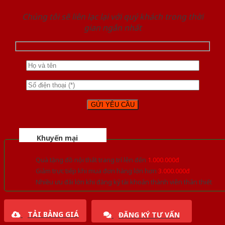
Chúng tôi sẽ liên lạc lại với quý khách trong thời
gian ngắn nhất
Khuyến mại
Quà tặng đồ nội thất trang trí lên đến
1.000.000đ
Giảm trực tiếp khi mua đơn hàng lớn hơn
3.000.000đ
Nhiều ưu đãi lớn khi đăng ký tài khoản thành viên thân thiết
TẢI BẢNG GIÁ
ĐĂNG KÝ TƯ VẤN