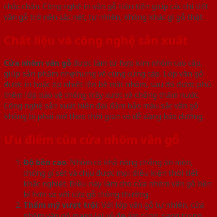
chắc chắn. Công nghệ in vân gỗ tiên tiến giúp các chi tiết
vân gỗ trở nên sắc nét, tự nhiên, không khác gì gỗ thật.
Chất liệu và công nghệ sản xuất
Cửa nhôm vân gỗ
được làm từ hợp kim nhôm cao cấp,
giúp sản phẩm nhẹ nhưng vô cùng cứng cáp. Lớp vân gỗ
được in hoặc ép nhiệt lên bề mặt nhôm, sau đó được phủ
thêm lớp bảo vệ chống trầy xước và chống thấm nước.
Công nghệ sản xuất hiện đại đảm bảo màu sắc vân gỗ
không bị phai mờ theo thời gian và dễ dàng bảo dưỡng.
Ưu điểm của cửa nhôm vân gỗ
Độ bền cao
: Nhôm có khả năng chống ăn mòn,
chống gỉ sét và chịu được mọi điều kiện thời tiết
khắc nghiệt. Điều này làm cho cửa nhôm vân gỗ bền
bỉ hơn so với cửa gỗ thông thường.
Thẩm mỹ vượt trội
: Với lớp vân gỗ tự nhiên, cửa
nhôm vân gỗ mang lại vẻ đẹp ấm cúng, sang trọng