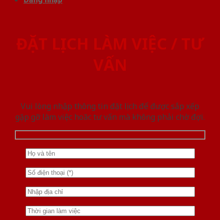
ĐẶT LỊCH LÀM VIỆC / TƯ
VẤN
Vui lòng nhập thông tin đặt lịch để được sắp xếp
gặp gỡ làm việc hoăc tư vấn mà không phải chờ đợi.