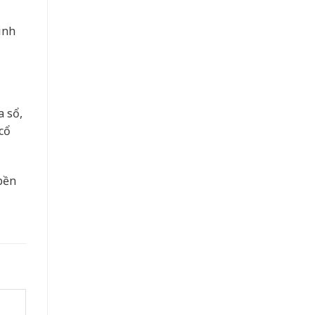
inh
a sổ,
cổ
bền