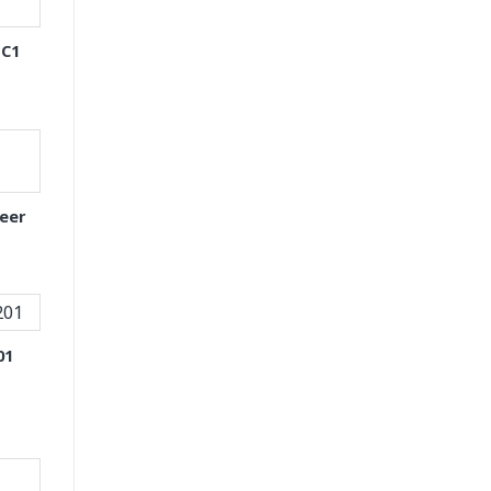
 C1
eer
01