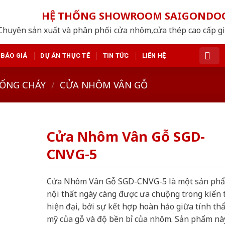
HỆ THỐNG SHOWROOM SAIGONDO
Chuyên sản xuất và phân phối cửa nhôm,cửa thép cao cấp giá
BÁO GIÁ
DỰ ÁN THỰC TẾ
TIN TỨC
LIÊN HỆ
ỐNG CHÁY
/
CỬA NHÔM VÂN GỖ
Cửa Nhôm Vân Gỗ SGD-
CNVG-5
Cửa Nhôm Vân Gỗ SGD-CNVG-5 là một sản ph
nội thất ngày càng được ưa chuộng trong kiến 
hiện đại, bởi sự kết hợp hoàn hảo giữa tính th
mỹ của gỗ và độ bền bỉ của nhôm. Sản phẩm nà