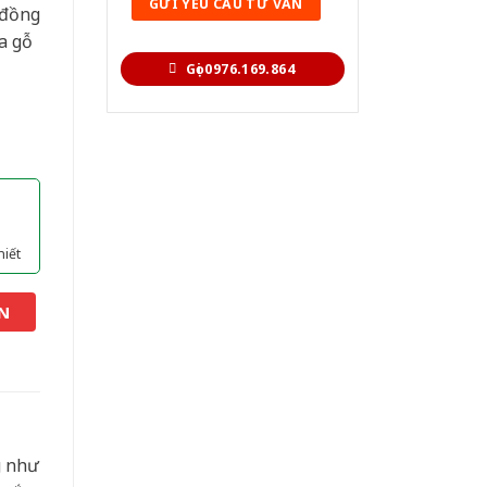
 đồng
a gỗ
Gọi 0976.169.864
hiết
N
g như