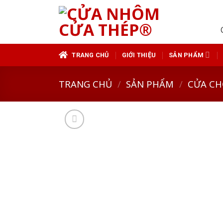
Skip
to
content
TRANG CHỦ
GIỚI THIỆU
SẢN PHẨM
TRANG CHỦ
/
SẢN PHẨM
/
CỬA CH