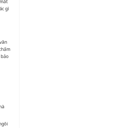
 mắt
ác gì
 vân
 thấm
 bảo
mà
ngôi