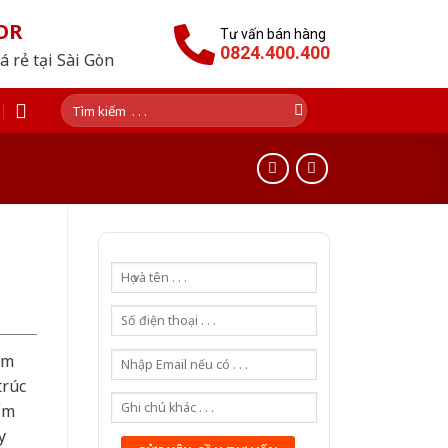
OR
Tư vấn bán hàng
0824.400.400
 rẻ tại Sài Gòn
Tìm
kiếm:
ẩm
trúc
ẩm
y