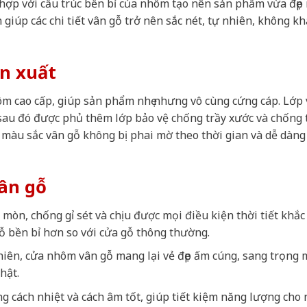
 hợp với cấu trúc bền bỉ của nhôm tạo nên sản phẩm vừa đẹp
 giúp các chi tiết vân gỗ trở nên sắc nét, tự nhiên, không kh
ản xuất
m cao cấp, giúp sản phẩm nhẹ nhưng vô cùng cứng cáp. Lớp
 sau đó được phủ thêm lớp bảo vệ chống trầy xước và chống
màu sắc vân gỗ không bị phai mờ theo thời gian và dễ dàng
ân gỗ
mòn, chống gỉ sét và chịu được mọi điều kiện thời tiết khắc
ỗ bền bỉ hơn so với cửa gỗ thông thường.
nhiên, cửa nhôm vân gỗ mang lại vẻ đẹp ấm cúng, sang trọng 
hật.
g cách nhiệt và cách âm tốt, giúp tiết kiệm năng lượng cho 